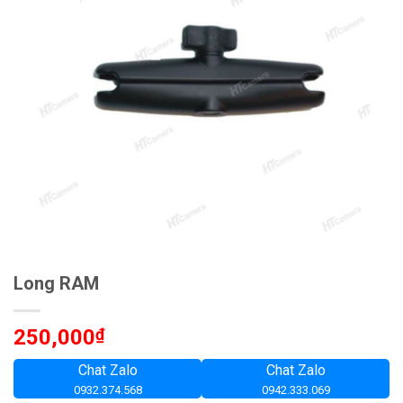
Long RAM
250,000
₫
Chat Zalo
Chat Zalo
0932.374.568
0942.333.069