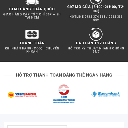
GIỜ MỞ CỬA (8H00-21H00, T2-
GIAO HÀNG TOÀN QUỐC
CN)
GIAO HÀNG CẤP TỐC CHỈ 30P – 2H
HOTLINE 0932 374 568 / 0942 333
TẠI HCM
069
THANH TOÁN
BẢO HÀNH 12 THÁNG
KHI NHẬN HÀNG (COD) | CHUYỂN
HỖ TRỢ KỸ THUẬT NHANH CHÓNG
KHOẢN
24/7
HỖ TRỢ THANH TOÁN BẰNG THẺ NGÂN HÀNG