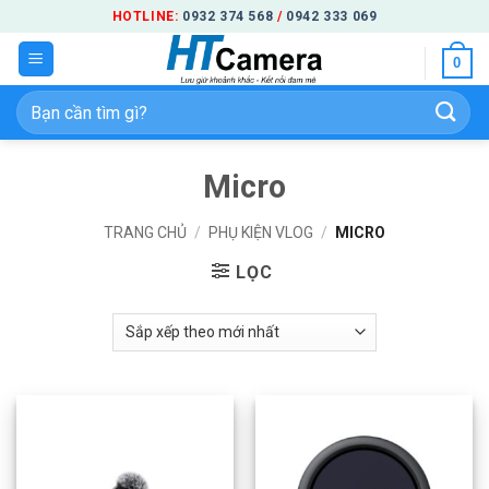
Bỏ
HOTLINE:
0932 374 568
/
0942 333 069
qua
0
nội
dung
Tìm
kiếm:
Micro
TRANG CHỦ
/
PHỤ KIỆN VLOG
/
MICRO
LỌC