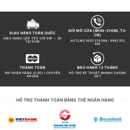
GIỜ MỞ CỬA (8H00-21H00, T2-
GIAO HÀNG TOÀN QUỐC
CN)
GIAO HÀNG CẤP TỐC CHỈ 30P – 2H
HOTLINE 0932 374 568 / 0942 333
TẠI HCM
069
THANH TOÁN
BẢO HÀNH 12 THÁNG
KHI NHẬN HÀNG (COD) | CHUYỂN
HỖ TRỢ KỸ THUẬT NHANH CHÓNG
KHOẢN
24/7
HỖ TRỢ THANH TOÁN BẰNG THẺ NGÂN HÀNG