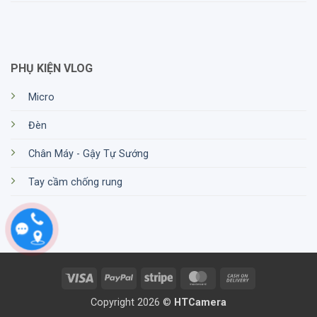
PHỤ KIỆN VLOG
Micro
Đèn
Chân Máy - Gậy Tự Sướng
Tay cầm chống rung
Visa
PayPal
Stripe
MasterCard
Cash
On
Copyright 2026 ©
HTCamera
Delivery