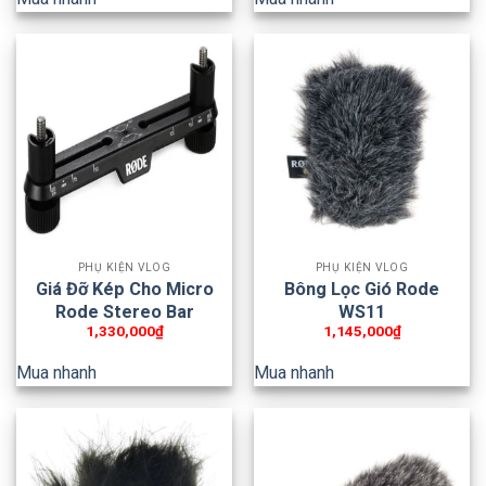
PHỤ KIỆN VLOG
PHỤ KIỆN VLOG
Giá Đỡ Kép Cho Micro
Bông Lọc Gió Rode
Rode Stereo Bar
WS11
1,330,000
₫
1,145,000
₫
Mua nhanh
Mua nhanh