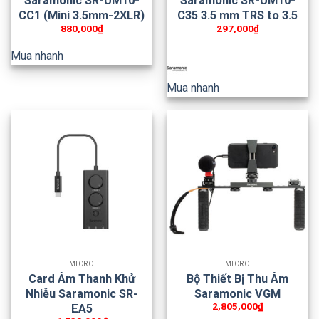
Saramonic SR-UM10-
Saramonic SR-UM10-
CC1 (Mini 3.5mm-2XLR)
C35 3.5 mm TRS to 3.5
880,000
₫
297,000
₫
Mua nhanh
Mua nhanh
MICRO
MICRO
Card Âm Thanh Khử
Bộ Thiết Bị Thu Âm
Nhiễu Saramonic SR-
Saramonic VGM
2,805,000
₫
EA5