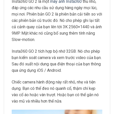
Insta360 GO 2 là một
máy ảnh Insta360
thu nhỏ,
đáp ứng các nhu cầu sử dụng hàng ngày mọi lúc,
mọi nơi. Phiên bản GO 2 là phiên bản cải tiến so với
các phiên bản cũ trước đó. Nó cho phép ghi lại tất
cả cảnh quay của bạn lên tới 3K 2560×1440 và ảnh
9MP. Mặt khác nó cũng bổ sung thêm tính năng
Slow-motion.
Insta360 GO 2 tích hợp bộ nhớ 32GB. Nó cho phép
bạn kiểm soát camera và xem trước video của bạn.
Sau đó xuất nội dung qua điện thoại của bạn thông
qua ứng dụng iOS / Android.
Chiếc camera hành động này rất nhỏ, nhẹ và tiện
dụng. Bạn có thể đeo nó quanh cổ, thậm chí kẹp
vào cổ áo hoặc ván trượt. Hoặc bạn có thể gắn nó
vào mũ và nhiều hơn thế nữa.