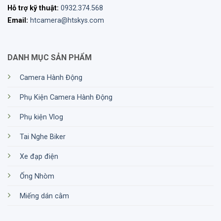
Hỗ trợ kỹ thuật:
0932.374.568
Khả năng chống nước đạt IPX8
Email:
htcamera@htskys.com
Insta360 GO 2 có khả năng chống thấm nước đạt
IPX8. Điều này vô cùng thích hợp để quay trong
DANH MỤC SẢN PHẨM
điều kiện thời tiết xấu.
Camera Hành Động
Phụ Kiện Camera Hành Động
Phụ kiện Vlog
Tai Nghe Biker
Xe đạp điện
Ống Nhòm
Miếng dán cằm
Đánh giá chung về Action Camera