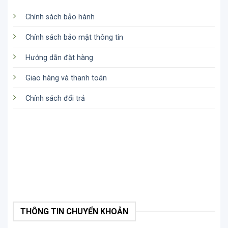
Chế độ HDR được tích hợp trên Insta360 Go 2 giúp
màu sắc trở nên sinh động và hấp dẫn hơn. Chỉ cần
Chính sách bảo hành
vài thao tác đơn giản là bạn đã có ngay những bức
Chính sách bảo mật thông tin
ảnh vô cùng chuyên nghiệp.
Hướng dẫn đặt hàng
Giao hàng và thanh toán
Chính sách đổi trả
Hộp sạc đi kèm
THÔNG TIN CHUYỂN KHOẢN
Hộp sạc Insta360 Go 2 bao gồm 32GB bộ nhớ