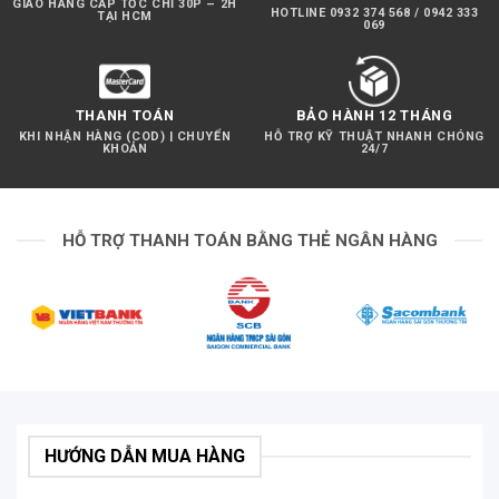
GIAO HÀNG CẤP TỐC CHỈ 30P – 2H
HOTLINE 0932 374 568 / 0942 333
TẠI HCM
069
Đồng thời nó cũng bổ sung thêm tính năng ghi lại
những chuyển động chậm lên đến 120 khung hình /
giây với độ phân giải Full HD 1080p.
THANH TOÁN
BẢO HÀNH 12 THÁNG
KHI NHẬN HÀNG (COD) | CHUYỂN
HỖ TRỢ KỸ THUẬT NHANH CHÓNG
KHOẢN
24/7
HỖ TRỢ THANH TOÁN BẰNG THẺ NGÂN HÀNG
HƯỚNG DẪN MUA HÀNG
Chế độ Video HDR