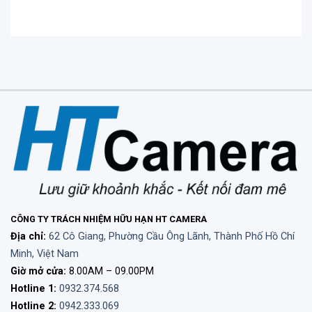
Tự động chỉnh sửa ảnh
Insta360 Go 2 sử dụng tính năng tự động chỉnh
sửa Flashcut được hỗ trợ bởi Al.
Vì vậy bạn có thể dành nhiều thời gian của mình vào
chuyến du lịch hơn là tập trung vào quay video.
CÔNG TY TRÁCH NHIỆM HỮU HẠN HT CAMERA
Địa chỉ:
62 Cô Giang, Phường Cầu Ông Lãnh, Thành Phố Hồ Chí
Minh, Việt Nam
Giờ mở cửa:
8.00AM – 09.00PM
Hotline 1:
0932.374.568
Hotline 2:
0942.333.069