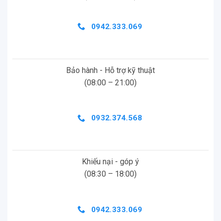
0942.333.069
Dung lượng Pin lớn hơn
Đặc biệt, dung lượng pin tích hợp lên đến 1100mAh.
Bảo hành - Hỗ trợ kỹ thuật
Bạn chỉ cần sạc lại trong 30 phút là có thể tha hồ
(08:00 – 21:00)
chụp ảnh lên đến 2,5 giờ.
0932.374.568
Khiếu nại - góp ý
(08:30 – 18:00)
0942.333.069