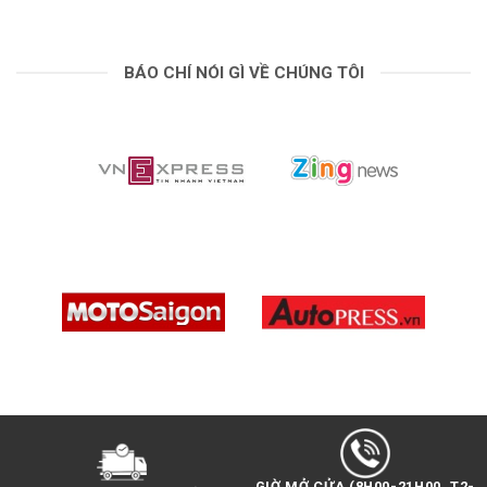
Máy ảnh GoPro Hero 11 Black
được trang bị cho
con chip
cảm biến hình ảnh mới 27MP.
Điều này
BÁO CHÍ NÓI GÌ VỀ CHÚNG TÔI
giúp người dùng có thể phóng to, crop hình ảnh,…
Cũng như thay đổi ống kính kỹ thuật số, điều chỉnh
tỷ lệ khung hình, trường nhìn rộng hơn… mà vẫn giữ
được độ sắc nét của hình ảnh.
Bên cạnh đó, cảm biến còn hỗ trợ khả năng
quay
video 5.3K
cho Hero 11 Black. Giúp ghi lại những
thước phim điện ảnh vô cùng chuyên nghiệp. Hoặc
thậm chí có thể
quay 2.7K240fps để làm slow-
motion 8x
. Đây là một trong những chế độ được
rất nhiều người dùng yêu thích.
GIỜ MỞ CỬA (8H00-21H00, T2-