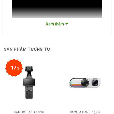
Xem thêm
SẢN PHẨM TƯƠNG TỰ
So sánh chất lượng video GoPro 11 với
Iphone 13 Pro Max và GoPro 9
17
%
CAMERA HÀNH ĐỘNG
CAMERA HÀNH ĐỘNG