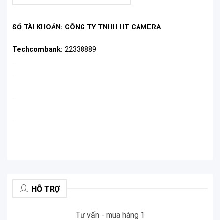
Với HyperSmooth 5.0, Hero 11
tự động xác định
mức độ ổn định video
mà bạn cần dựa trên tốc độ
SỐ TÀI KHOẢN: CÔNG TY TNHH HT CAMERA
và chuyển động của bạn để có những bức ảnh
Techcombank:
22338889
mượt mà nhất, rộng nhất có thể.
.
.
.
.
.
.
.
.
Ổn định hình ảnh HyperSmooth 5.0 mới
HỖ TRỢ
Khóa chân trời tích hợp
Tư vấn - mua hàng 1