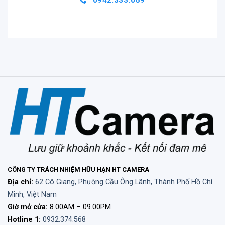
GoPro Hero 11 Black
sẽ biến yêu cầu ghi lại
những hình ảnh chất lượng, chuyên nghiệp, đậm
chất điện ảnh của bạn trở nên dễ dàng và đơn giản
một cách bất ngờ. Camera hỗ trợ
quay video tối đa
lên tới 5.3K60fps
và đặc biệt, người dùng có thể
chia sẻ ngay các video độ phân giải cao của mình
lên các trang mạng xã hội chỉ trong giây lát.
Hơn thế nữa, GoPro Hero 11 Black cho phép bạn
trực tiếp lấy ra những khung ảnh tĩnh độ phân giải
cao
tối đa 24.7MP
ngay từ trong video của mình.
CÔNG TY TRÁCH NHIỆM HỮU HẠN HT CAMERA
Địa chỉ:
62 Cô Giang, Phường Cầu Ông Lãnh, Thành Phố Hồ Chí
Minh, Việt Nam
Giờ mở cửa:
8.00AM – 09.00PM
Hotline 1:
0932.374.568