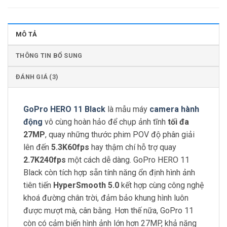
MÔ TẢ
THÔNG TIN BỔ SUNG
ĐÁNH GIÁ (3)
GoPro HERO 11 Black
là mẫu máy
camera hành
động
vô cùng hoàn hảo để chụp ảnh tĩnh
tối đa
27MP
, quay những thước phim POV độ phân giải
lên đến
5.3K60fps
hay thậm chí hỗ trợ quay
2.7K240fps
một cách dễ dàng. GoPro HERO 11
Black còn tích hợp sẵn tính năng ổn định hình ảnh
tiên tiến
HyperSmooth 5.0
kết hợp cùng công nghệ
khoá đường chân trời, đảm bảo khung hình luôn
được mượt mà, cân bằng. Hơn thế nữa, GoPro 11
còn có cảm biến hình ảnh lớn hơn 27MP, khả năng