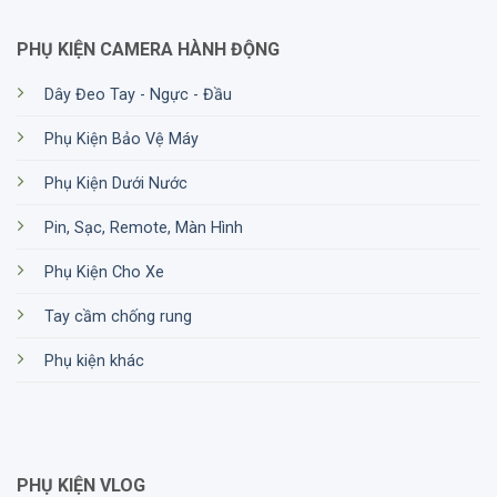
PHỤ KIỆN CAMERA HÀNH ĐỘNG
Dây Đeo Tay - Ngực - Đầu
Phụ Kiện Bảo Vệ Máy
Quay video Slo-Mo 8x 2.7K
Phụ Kiện Dưới Nước
Pin, Sạc, Remote, Màn Hình
Ống kính kỹ thuật số HyperView
Đây là lens độc quyền của nhà GoPro.
Ống kính kỹ
Phụ Kiện Cho Xe
thuật số HyperView
này sẽ quay cảnh có
tỷ lệ
Tay cầm chống rung
khung hình 8:7
bởi cảm biến hình ảnh mới. Sau đó
cung cấp dưới dạng
cảnh quay 16:9
góc rộng. Từ
Phụ kiện khác
đó giúp tạo ra các video POV cực kỳ sống động và
ấn tượng.
PHỤ KIỆN VLOG