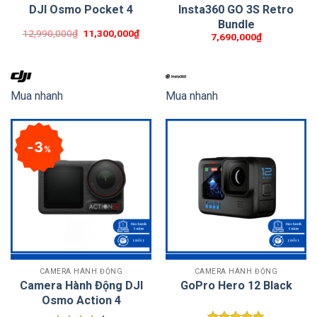
DJI Osmo Pocket 4
Insta360 GO 3S Retro
Bundle
12,990,000
₫
11,300,000
₫
7,690,000
₫
Mua nhanh
Mua nhanh
3
%
CAMERA HÀNH ĐỘNG
CAMERA HÀNH ĐỘNG
Camera Hành Động DJI
GoPro Hero 12 Black
Osmo Action 4
Thông tin chi tiết về GoPro Hero 11