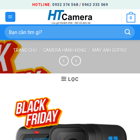
Bỏ
HOTLINE:
0932 374 568
/
0942 333 069
qua
0
nội
dung
Tìm
kiếm:
TRANG CHỦ
/
CAMERA HÀNH ĐỘNG
/
MÁY ẢNH GOPRO
LỌC