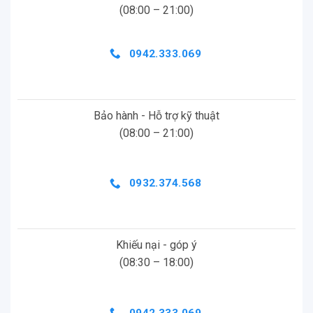
Đường chân trời
của bạn sẽ luôn bằng phẳng ngay
(08:00 – 21:00)
cả khi máy ảnh nghiêng trong khi quay. Và giờ đây,
Horizon Lock
là một phần tích hợp của
0942.333.069
HyperSmooth 5.0. Việc giữ cho đường chân trời ổn
định và nhất quán trở nên dễ dàng hơn bao giờ hết
khi máy ảnh của bạn xoay đủ 360 °.
Bảo hành - Hỗ trợ kỹ thuật
(08:00 – 21:00)
0932.374.568
Khiếu nại - góp ý
(08:30 – 18:00)
Khóa chân trời tích hợp
Quay điện ảnh 5.3K60fps
0942.333.069