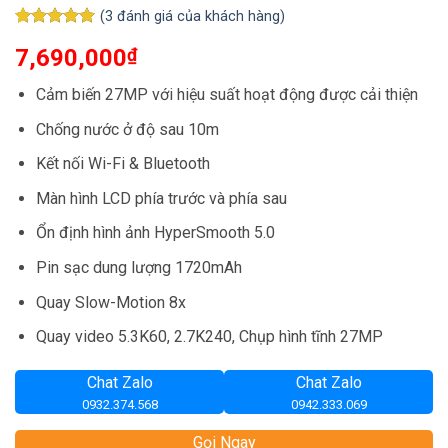
(
3
đánh giá của khách hàng)
5
3
trên 5
7,690,000
₫
dựa trên
đánh giá
Cảm biến 27MP với hiệu suất hoạt động được cải thiện
Chống nước ở độ sau 10m
Kết nối Wi-Fi & Bluetooth
Màn hình LCD phía trước và phía sau
Ổn định hình ảnh HyperSmooth 5.0
Pin sạc dung lượng 1720mAh
Quay Slow-Motion 8x
Quay video 5.3K60, 2.7K240, Chụp hình tĩnh 27MP
Chat Zalo
Chat Zalo
0932.374.568
0942.333.069
Gọi Ngay