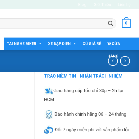
Blog
Giới Thiệu
Liên hệ
0
TAI NGHE BIKER
XE ĐẠP ĐIỆN
CŨ GIÁ RẺ
CỬA
HÀNG
TRAO NIỀM TIN - NHẬN TRÁCH NHIỆM
Giao hàng cấp tốc chỉ 30p – 2h tại
HCM
Bảo hành chính hãng 06 – 24 tháng
Đổi 7 ngày miễn phí với sản phẩm lỗi