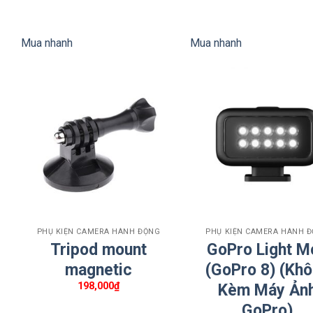
gốc
là:
400,000₫.
Mua nhanh
Mua nhanh
+
+
PHỤ KIỆN CAMERA HÀNH ĐỘNG
PHỤ KIỆN CAMERA HÀNH 
Tripod mount
GoPro Light M
magnetic
(GoPro 8) (Kh
198,000
₫
Kèm Máy Ản
GoPro)