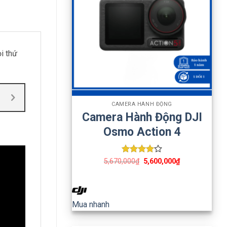
i thứ
+
CAMERA HÀNH ĐỘNG
Camera Hành Động DJI
Osmo Action 4
Được
5,670,000
₫
5,600,000
₫
xếp hạng
4
5 sao
Mua nhanh