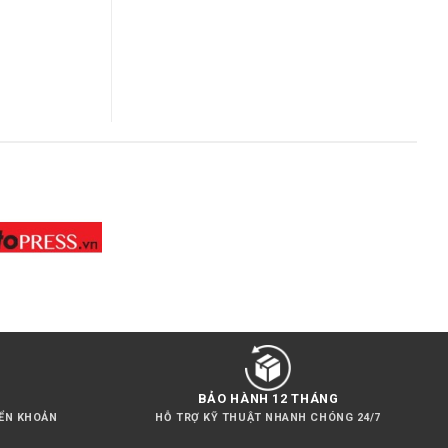
hiện
tại
,000₫.
là:
330,000₫.
 đẹp
BẢO HÀNH 12 THÁNG
YỂN KHOẢN
HỖ TRỢ KỸ THUẬT NHANH CHÓNG 24/7