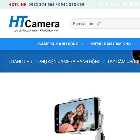
Bỏ
HOTLINE:
0932 374 568
/
0942 333 069
qua
nội
Tìm
dung
kiếm:
CAMERA HÀNH ĐỘNG
MIẾNG DÁN CẰM CNC
TRANG CHỦ
/
PHỤ KIỆN CAMERA HÀNH ĐỘNG
/
TAY CẦM CHỐN