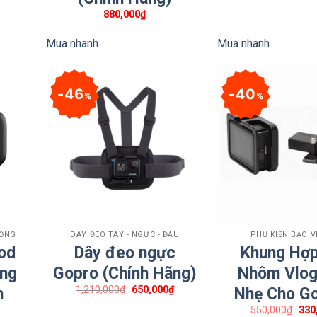
hiện
tại
880,000
₫
là:
275,000₫.
Mua nhanh
Mua nhanh
46
40
%
%
+
+
ĐỘNG
DÂY ĐEO TAY - NGỰC - ĐẦU
PHỤ KIỆN BẢO 
od
Dây đeo ngực
Khung Hợ
ông
Gopro (Chính Hãng)
Nhôm Vlog
Giá
Giá
1,210,000
₫
650,000
₫
h
Nhẹ Cho Go
gốc
hiện
là:
tại
Giá
550,000
₫
330