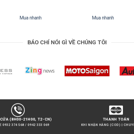
1,210,000₫.
là:
gốc
650,000₫.
là:
550
Mua nhanh
Mua nhanh
BÁO CHÍ NÓI GÌ VỀ CHÚNG TÔI
 ảnh vô cùng dễ dàng
o túi xách của bạn, nhờ đó bạn có thể ghi lại những khoảnh khắc
ượng rung lắc trong cảnh quay của bạn.
CỬA (8H00-21H00, T2-CN)
THANH TOÁN
 0932 374 568 / 0942 333 069
KHI NHẬN HÀNG (COD) | CHU