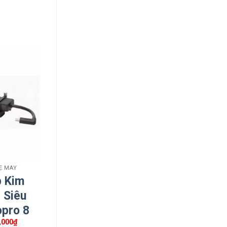
VỆ MÁY
p Kim
 Siêu
pro 8
Giá
,000
₫