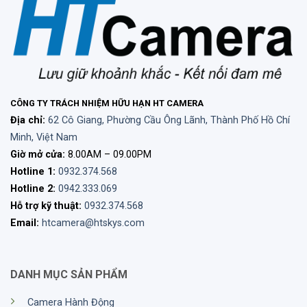
Kết hợp với khả năng loại bỏ tiếng ồn, giảm độ méo
âm thanh xuống mức nhỏ nhất có thể, Micro Rode
Wireless Go 2 được các chuyên gia đánh giá rất
cao khi cho ra những tệp âm rõ ràng và chất lượng
thật sự. Bộ thiết bị còn hỗ trợ thu âm đa hướng
ngay cả khi người nói không hành trực tiếp vào
CÔNG TY TRÁCH NHIỆM HỮU HẠN HT CAMERA
micro.
Địa chỉ:
62 Cô Giang, Phường Cầu Ông Lãnh, Thành Phố Hồ Chí
Minh, Việt Nam
Bạn yên tâm khi mua hàng tại HTCamera với chính
Giờ mở cửa:
8.00AM – 09.00PM
sách bảo hành, giá tốt và hàng chính hãng.
Hotline 1:
0932.374.568
Hotline 2:
0942.333.069
Thông tin liên hệ để được tư vấn và hỗ
Hỗ trợ kỹ thuật:
0932.374.568
trợ
Email:
htcamera@htskys.com
DANH MỤC SẢN PHẨM
CÔNG TY TNHH HTCAMERA
Camera Hành Động