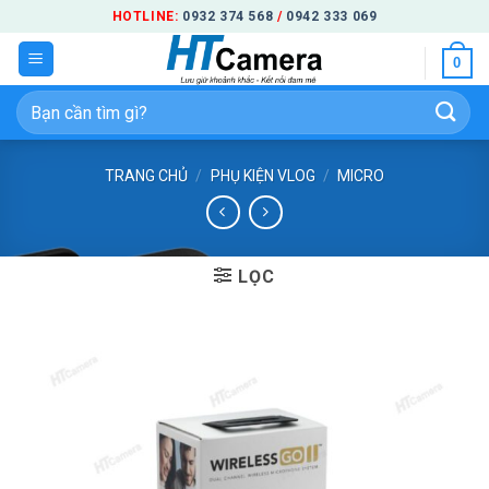
Bỏ
HOTLINE:
0932 374 568
/
0942 333 069
qua
0
nội
dung
Tìm
kiếm:
TRANG CHỦ
/
PHỤ KIỆN VLOG
/
MICRO
LỌC