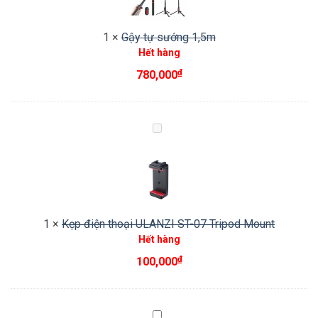
1
×
Gậy tự sướng 1,5m
Hết hàng
₫
780,000
Kẹp
điện
thoại
ULANZI
ST-
07
1
×
Kẹp điện thoại ULANZI ST-07 Tripod Mount
Tripod
Hết hàng
Mount
₫
100,000
Đèn