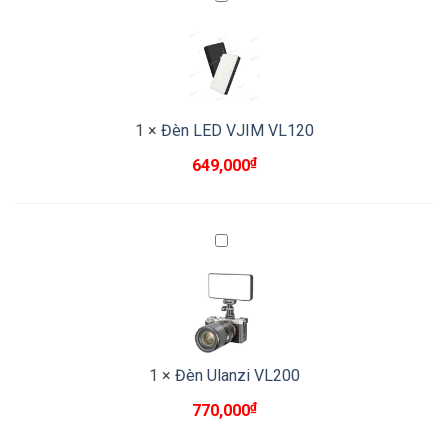
LED
VJIM
VL120
1
×
Đèn LED VJIM VL120
₫
649,000
Đèn
Ulanzi
VL200
1
×
Đèn Ulanzi VL200
₫
770,000