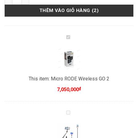
THÊM VÀO GIỎ HÀNG
2
Micro
RODE
Wireless
GO
2
This item:
Micro RODE Wireless GO 2
₫
7,050,000
Gậy
tự
sướng
1,5m