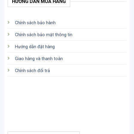
HƯỚNG DẪN MUA HÀNG
nói “Hey Cardo” và ra lệnh những gì bạn muốn,
Packtalk EDGE sẽ thực hiện những phần còn lại.
Chính sách bảo hành
Chính sách bảo mật thông tin
Hướng dẫn đặt hàng
Giao hàng và thanh toán
Chính sách đổi trả
Cardo PACKTALK EDGE được trang bị công cụ
Natural Voice Operation
Chức năng air mount
Tai nghe Cardo
PACKTALK EDGE sẽ dễ dàng được