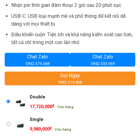
Nhận pin thời gian đàm thoại 2 giờ sau 20 phút sạc
USB-C: USB loại mạnh mẽ và phổ thông để kết nối dễ
dàng với mọi thiết bị
Điều khiển cuộn: Tiện ích và khả năng kiểm soát cao hơn,
tất cả chỉ trong một con lăn nhỏ
Chat Zalo
Chat Zalo
0932.374.568
0942.333.069
Gọi Ngay
0932.374.568
Double
₫
17,720,000
Còn hàng
Single
₫
9,980,000
Còn hàng