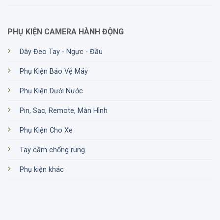
khiển GPS của bạn chỉ bằng một cú chạm ngón
tay hoặc bằng giọng nói của bạn.
Thời gian sạc nhạn: Nhận pin thời gian đàm thoại
PHỤ KIỆN CAMERA HÀNH ĐỘNG
2 giờ sau 20 phút sạc.
Dây Đeo Tay - Ngực - Đầu
USB-C: USB loại mạnh mẽ và phổ thông để kết
nối dễ dàng với mọi thiết bị.
Phụ Kiện Bảo Vệ Máy
Điều khiển cuộn: Tiện ích và khả năng kiểm soát
Phụ Kiện Dưới Nước
cao hơn, tất cả chỉ trong một con lăn nhỏ.
Pin, Sạc, Remote, Màn Hình
Phụ Kiện Cho Xe
Tay cầm chống rung
Phụ kiện khác