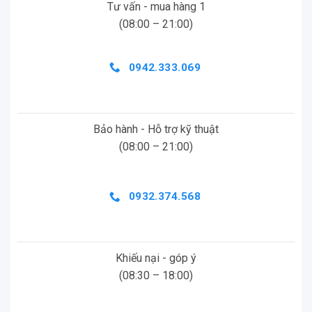
Tư vấn - mua hàng 1
Cardo PACKTALK EDGE sử dụng hệ thống liên lạc
(08:00 – 21:00)
nội bộ dành cho xe máy tốt nhất thế giới, kết nối dễ
dàng và hiệu quả mạnh mẽ. Dành cho tối ta 15 tay
0942.333.069
đua ở phạm vi lên đến 1.6km/1mi.
Phân nhóm dễ dàng: Nhanh như chớp, dễ dàng
và đơn giản.
Bảo hành - Hỗ trợ kỹ thuật
(08:00 – 21:00)
Tự động thích ứng: Hệ thống liên lạc tự động
thích ứng với chuyến đi của bạn chứ không phải
ngược lại.
0932.374.568
Trò chuyện riêng tư: Đối với những khoảnh khắc
bạn muốn nói chuyện với chỉ một thành viên
trong nhóm.
Khiếu nại - góp ý
Chất lượng âm thanh vượt trội: Hệ thống liên lạc
(08:30 – 18:00)
nội bộ âm thanh tốt nhất thế giới. Tiếng trò
chuyện của người đi xe máy chưa bao giờ nghe