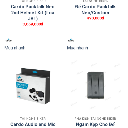
TAI NGHE BIKER
TAI NGHE BIKER
nghiệm lái xe liền mạch.
Cardo Packtalk Neo
Đế Cardo Packtalk
2nd Helmet Kit (Loa
Neo/Custom
490,000
₫
JBL)
3,069,000
₫
Mua nhanh
Mua nhanh
PACKTALK EDGE sẵn sàng cải thiện cách bạn giao
tiếp với những người bạn đồng hành của mình
Cũng giống như các dòng Cardo còn lại, Packtalk
Edge đi kèm loa của JBL để cải thiện chất lượng
TAI NGHE BIKER
PHỤ KIỆN TAI NGHE BIKER
Cardo Audio and Mic
Ngàm Kẹp Cho Đế
âm thanh. Mẫu mới có loa 40mm tạo ra giọng nói rõ