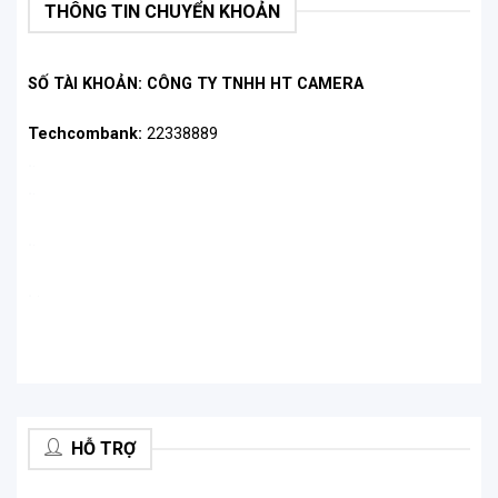
THÔNG TIN CHUYỂN KHOẢN
hút vào khi để gần giá treo từ tính. Quá đơn giản!
Chỉ cần mang PACKTALK EDGE của bạn đến gần
giá treo từ tính và nó sẽ gắn ngay vào ngay.
SỐ TÀI KHOẢN: CÔNG TY TNHH HT CAMERA
Techcombank:
22338889
.
.
.
.
.
.
.
.
Chỉ cần đưa tai nghe đến gần giá đỡ và tai nghe sẽ
tự động khớp vào vị trí
HỖ TRỢ
Hệ thống liên lạc nội bộ DMC Gen 2