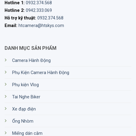
Hotline 1:
0932.374.568
còn lại.
Hotline 2:
0942.333.069
Đài FM: Đài FM tích hợp với RDS để tự động
Hỗ trợ kỹ thuật:
0932.374.568
chọn tín hiệu mạnh nhất – cho dù bạn đang ở thị
Email:
htcamera@htskys.com
trấn hay ở nơi xa xôi nào đó.
Update phần mềm qua mạng.
DANH MỤC SẢN PHẨM
Kết nối phổ biến: Kết nối với bất kỳ tai nghe
Bluetooth nào khác của bất kỳ thương hiệu nào.
Camera Hành Động
Tự động điều chỉnh âm lượng dựa trên tiếng ồn
Phụ Kiện Camera Hành Động
xung quanh bên ngoài.
Phụ kiện Vlog
Âm nhạc được phát trực tuyến: Tất cả âm nhạc
bạn muốn đều được phát trực tiếp từ điện thoại
Tai Nghe Biker
di động của bạn. Kiểm soát điều khiển, chia sẻ
Xe đạp điện
trải nghiệm và trải nghiệm giai điệu yêu thích
của bạn trên đường đi.
Ống Nhòm
Điện thoại và GPS: Thực hiện cuộc gọi và điều
Miếng dán cằm