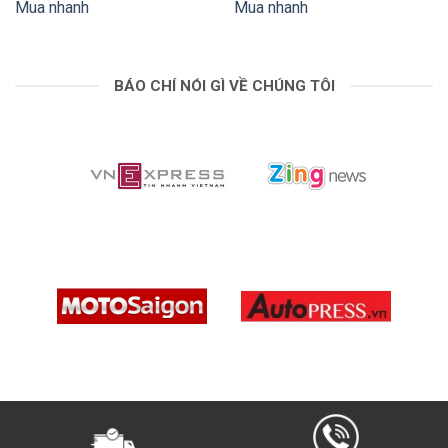
Mua nhanh
Mua nhanh
suốt cho bạn.
BÁO CHÍ NÓI GÌ VỀ CHÚNG TÔI
Khả năng chống nước của Packtalk EDGE sẽ đánh
bại mưa, nắng,…
Âm thanh của JBL
Loa độ phân giải cao 40mm mới và mạnh mẽ được
các chuyên gia JBL thiết kế đến mức hoàn hảo, với
bộ xử lý âm nhạc cải tiến và ba cấu hình âm thanh