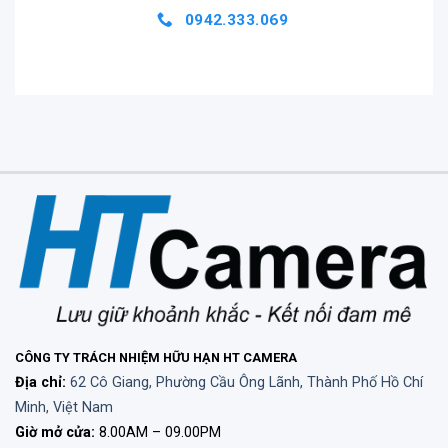
hay đến thế.
0942.333.069
Cardo PACKTALK EDGE sử dụng hệ thống liên lạc nội
bộ dành cho xe máy tốt nhất thế giới
CÔNG TY TRÁCH NHIỆM HỮU HẠN HT CAMERA
Các tính năng nổi bật
Địa chỉ:
62 Cô Giang, Phường Cầu Ông Lãnh, Thành Phố Hồ Chí
Minh, Việt Nam
Hoạt động bằng giọng nói tự nhiên: Chỉ cần nói
Giờ mở cửa:
8.00AM – 09.00PM
“Hey Cardo” và để PACKTALK EDGE làm phần