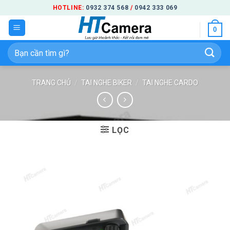
Bỏ
HOTLINE:
0932 374 568
/
0942 333 069
qua
0
nội
dung
Tìm
kiếm:
TRANG CHỦ
/
TAI NGHE BIKER
/
TAI NGHE CARDO
LỌC