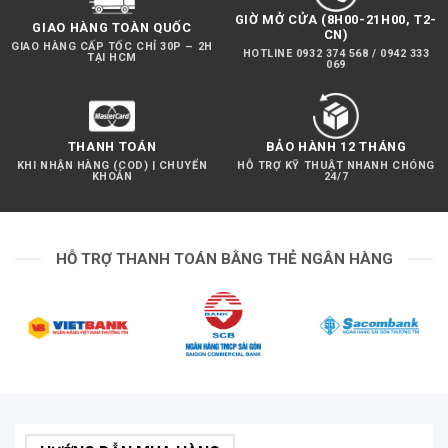
được thiết kế lại.
GIỜ MỞ CỬA (8H00-21H00, T2-
GIAO HÀNG TOÀN QUỐC
CN)
GIAO HÀNG CẤP TỐC CHỈ 30P – 2H
HOTLINE 0932 374 568 / 0942 333
TẠI HCM
069
THANH TOÁN
BẢO HÀNH 12 THÁNG
KHI NHẬN HÀNG (COD) | CHUYỂN
HỖ TRỢ KỸ THUẬT NHANH CHÓNG
KHOẢN
24/7
HỖ TRỢ THANH TOÁN BẰNG THẺ NGÂN HÀNG
Cardo PACKTALK EDGE sử dụng loa độ phân giải cao
40mm của JBL
Natural Voice – Giọng nói tự nhiên
Công cụ Natural Voice Operation được cải tiến giúp
bạn không cần phải nhấn một nút nào nữa. Chỉ cần