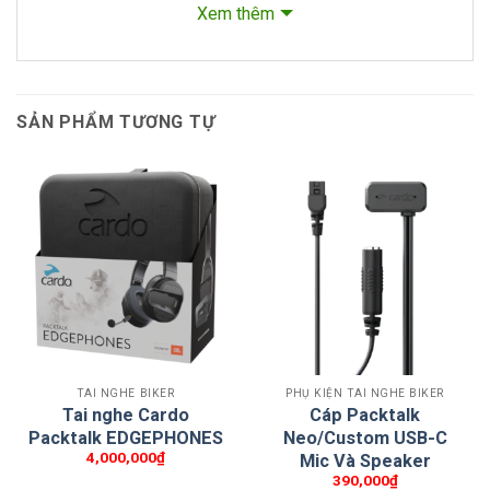
mũ bảo hiểm nửa đầu)
Xem thêm
Lưu ý: Thiết bị bluetooth Freecom/Spirit được bán
riêng.
SẢN PHẨM TƯƠNG TỰ
TAI NGHE BIKER
PHỤ KIỆN TAI NGHE BIKER
Tai nghe Cardo
Cáp Packtalk
Packtalk EDGEPHONES
Neo/Custom USB-С
4,000,000
₫
Mic Và Speaker
390,000
₫