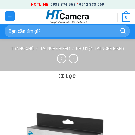
Bỏ
HOTLINE:
0932 374 568
/
0942 333 069
qua
0
nội
dung
Tìm
kiếm:
TRANG CHỦ
/
TAI NGHE BIKER
/
PHỤ KIỆN TAI NGHE BIKER
LỌC