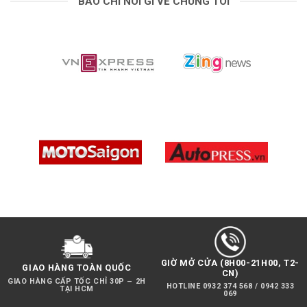
BÁO CHÍ NÓI GÌ VỀ CHÚNG TÔI
GIỜ MỞ CỬA (8H00-21H00, T2-
GIAO HÀNG TOÀN QUỐC
CN)
GIAO HÀNG CẤP TỐC CHỈ 30P – 2H
HOTLINE 0932 374 568 / 0942 333
TẠI HCM
069