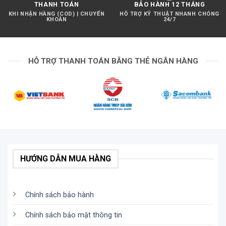
THANH TOÁN
BẢO HÀNH 12 THÁNG
KHI NHẬN HÀNG (COD) | CHUYỂN
HỖ TRỢ KỸ THUẬT NHANH CHÓNG
KHOẢN
24/7
HỖ TRỢ THANH TOÁN BẰNG THẺ NGÂN HÀNG
HƯỚNG DẪN MUA HÀNG
Chính sách bảo hành
Chính sách bảo mật thông tin