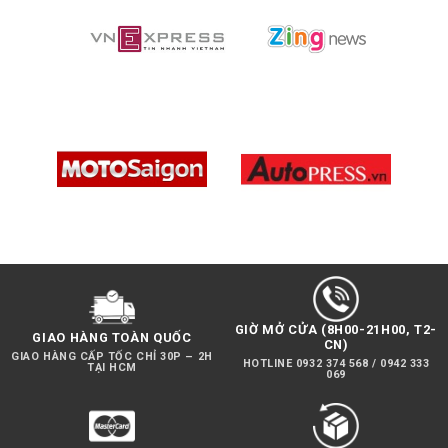
GIỜ MỞ CỬA (8H00-21H00, T2-
GIAO HÀNG TOÀN QUỐC
CN)
GIAO HÀNG CẤP TỐC CHỈ 30P – 2H
HOTLINE 0932 374 568 / 0942 333
TẠI HCM
069