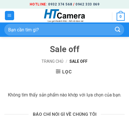
Bỏ
HOTLINE:
0932 374 568
/
0942 333 069
qua
0
nội
dung
Tìm
kiếm:
Sale off
TRANG CHỦ
/
SALE OFF
LỌC
Không tìm thấy sản phẩm nào khớp với lựa chọn của bạn.
BÁO CHÍ NÓI GÌ VỀ CHÚNG TÔI