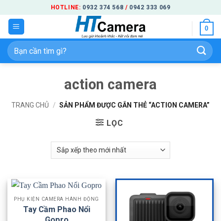
Bỏ
HOTLINE:
0932 374 568
/
0942 333 069
qua
0
nội
dung
Tìm
kiếm:
action camera
TRANG CHỦ
/
SẢN PHẨM ĐƯỢC GẮN THẺ “ACTION CAMERA”
LỌC
PHỤ KIỆN CAMERA HÀNH ĐỘNG
Tay Cầm Phao Nổi
Gopro