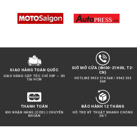
GIỜ MỞ CỬA (8H00-21H00, T2-
GIAO HÀNG TOÀN QUỐC
CN)
GIAO HÀNG CẤP TỐC CHỈ 30P – 2H
HOTLINE 0932 374 568 / 0942 333
TẠI HCM
069
THANH TOÁN
BẢO HÀNH 12 THÁNG
KHI NHẬN HÀNG (COD) | CHUYỂN
HỖ TRỢ KỸ THUẬT NHANH CHÓNG
KHOẢN
24/7