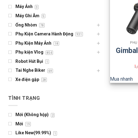
Máy Ảnh
3
Máy Ghi Âm
5
Ống Nhòm
78
+
Phụ Kiện Camera Hành Động
931
Phụ Kiện Máy Ảnh
PHỤ
18
Gimbal
Phụ kiện Vlog
854
Robot Hút Bụi
1
1
Tai Nghe Biker
69
Mua nhanh
Xe điện gập
28
TÌNH TRẠNG
Mới (Không hộp)
2
Mới
19
Like New(99.99%)
1