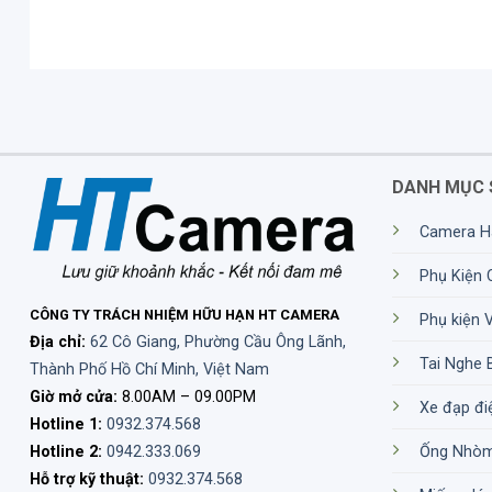
DANH MỤC 
Camera H
Phụ Kiện
CÔNG TY TRÁCH NHIỆM HỮU HẠN HT CAMERA
Phụ kiện 
Địa chỉ:
62 Cô Giang, Phường Cầu Ông Lãnh,
Tai Nghe 
Thành Phố Hồ Chí Minh, Việt Nam
Giờ mở cửa:
8.00AM – 09.00PM
Xe đạp đi
Hotline 1:
0932.374.568
Hotline 2:
0942.333.069
Ống Nhò
Hỗ trợ kỹ thuật:
0932.374.568