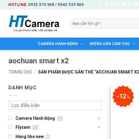
Bỏ
HOTLINE:
0932 374 568
/
0942 333 069
qua
nội
Tìm
dung
kiếm:
CAMERA HÀNH ĐỘNG
MIẾNG DÁN CẰM CNC
aochuan smart x2
TRANG CHỦ
/
SẢN PHẨM ĐƯỢC GẮN THẺ “AOCHUAN SMART X2
DANH MỤC
12
%
Camera Hành Động
94
Flycam
34
Hàng like new
7