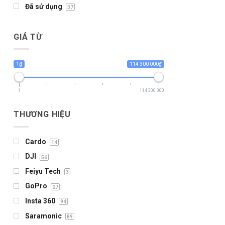
Đã sử dụng
37
GIÁ TỪ
1₫
114 300 000₫
1
114 300 000
THƯƠNG HIỆU
Cardo
14
DJI
56
Feiyu Tech
3
GoPro
27
Insta 360
94
Saramonic
89