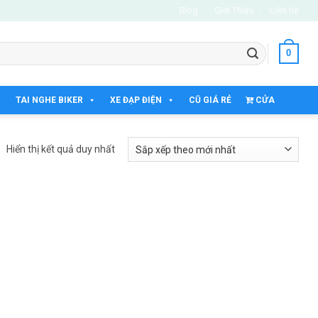
Blog
Giới Thiệu
Liên hệ
0
TAI NGHE BIKER
XE ĐẠP ĐIỆN
CŨ GIÁ RẺ
CỬA
HÀNG
Hiển thị kết quả duy nhất