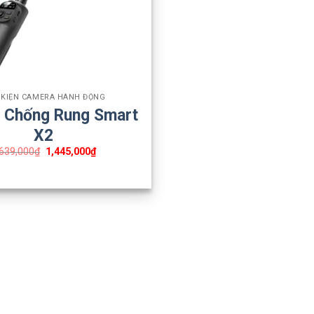
 KIỆN CAMERA HÀNH ĐỘNG
 Chống Rung Smart
X2
,639,000
₫
1,445,000
₫