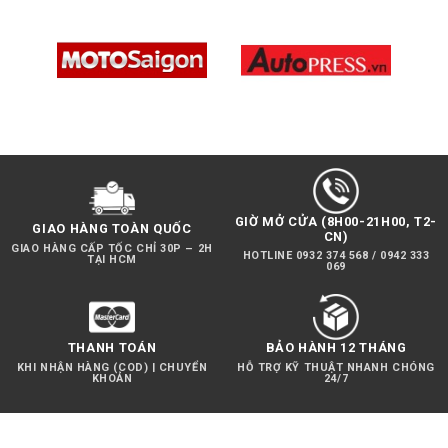
GIỜ MỞ CỬA (8H00-21H00, T2-
GIAO HÀNG TOÀN QUỐC
CN)
GIAO HÀNG CẤP TỐC CHỈ 30P – 2H
HOTLINE 0932 374 568 / 0942 333
TẠI HCM
069
THANH TOÁN
BẢO HÀNH 12 THÁNG
KHI NHẬN HÀNG (COD) | CHUYỂN
HỖ TRỢ KỸ THUẬT NHANH CHÓNG
KHOẢN
24/7