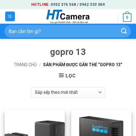
Bỏ
HOTLINE:
0932 374 568
/
0942 333 069
qua
0
nội
dung
Tìm
kiếm:
gopro 13
TRANG CHỦ
/
SẢN PHẨM ĐƯỢC GẮN THẺ “GOPRO 13”
LỌC