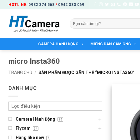
Bỏ
HOTLINE:
0932 374 568
/
0942 333 069
qua
nội
Tìm
dung
kiếm:
CAMERA HÀNH ĐỘNG
MIẾNG DÁN CẰM CNC
micro Insta360
TRANG CHỦ
/
SẢN PHẨM ĐƯỢC GẮN THẺ “MICRO INSTA360”
DANH MỤC
Camera Hành Động
94
Flycam
34
Hàng like new
7