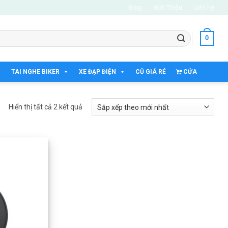
Blog
Giới Thiệu
Liên hệ
0
TAI NGHE BIKER
XE ĐẠP ĐIỆN
CŨ GIÁ RẺ
CỬA
HÀNG
Đã
Hiển thị tất cả 2 kết quả
sắp
xếp
theo
mới
nhất