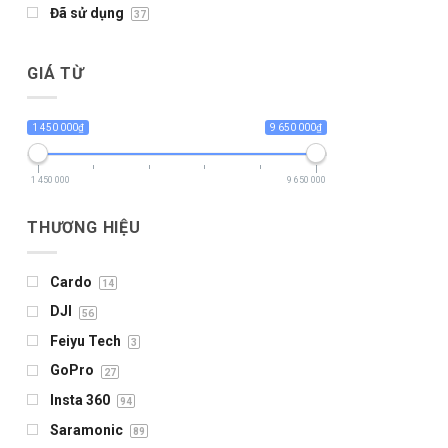
Đã sử dụng
37
GIÁ TỪ
1 450 000₫
9 650 000₫
1 450 000
9 650 000
THƯƠNG HIỆU
Cardo
14
DJI
56
Feiyu Tech
3
GoPro
27
Insta 360
94
Saramonic
89