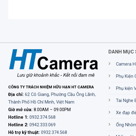
DANH MỤC 
Camera H
Phụ Kiện
CÔNG TY TRÁCH NHIỆM HỮU HẠN HT CAMERA
Phụ kiện 
Địa chỉ:
62 Cô Giang, Phường Cầu Ông Lãnh,
Tai Nghe 
Thành Phố Hồ Chí Minh, Việt Nam
Giờ mở cửa:
8.00AM – 09.00PM
Xe đạp đi
Hotline 1:
0932.374.568
Hotline 2:
0942.333.069
Ống Nhò
Hỗ trợ kỹ thuật:
0932.374.568