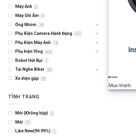
Máy Ảnh
3
Máy Ghi Âm
5
Ống Nhòm
78
+
Phụ Kiện Camera Hành Động
931
Phụ Kiện Máy Ảnh
18
In
Phụ kiện Vlog
854
Robot Hút Bụi
1
Tai Nghe Biker
69
Xe điện gập
28
Mua nhanh
TÌNH TRẠNG
Mới (Không hộp)
2
Mới
19
Like New(99.99%)
1