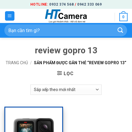
Bỏ
HOTLINE:
0932 374 568
/
0942 333 069
qua
0
nội
dung
Tìm
kiếm:
review gopro 13
TRANG CHỦ
/
SẢN PHẨM ĐƯỢC GẮN THẺ “REVIEW GOPRO 13”
LỌC