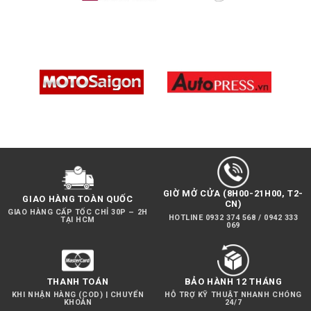
GIỜ MỞ CỬA (8H00-21H00, T2-
GIAO HÀNG TOÀN QUỐC
CN)
GIAO HÀNG CẤP TỐC CHỈ 30P – 2H
HOTLINE 0932 374 568 / 0942 333
TẠI HCM
069
THANH TOÁN
BẢO HÀNH 12 THÁNG
KHI NHẬN HÀNG (COD) | CHUYỂN
HỖ TRỢ KỸ THUẬT NHANH CHÓNG
KHOẢN
24/7