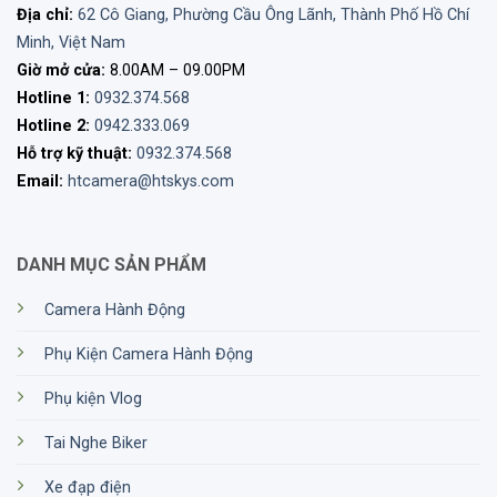
Địa chỉ:
62 Cô Giang, Phường Cầu Ông Lãnh, Thành Phố Hồ Chí
Minh, Việt Nam
Giờ mở cửa:
8.00AM – 09.00PM
Hotline 1:
0932.374.568
Hotline 2:
0942.333.069
Hỗ trợ kỹ thuật:
0932.374.568
Email:
htcamera@htskys.com
DANH MỤC SẢN PHẨM
Camera Hành Động
Phụ Kiện Camera Hành Động
Phụ kiện Vlog
Tai Nghe Biker
Insta360 X4 Air – Chế độ
Xe đạp điện