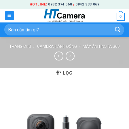
Bỏ
HOTLINE:
0932 374 568
/
0942 333 069
qua
0
nội
dung
Tìm
kiếm:
TRANG CHỦ
/
CAMERA HÀNH ĐỘNG
/
MÁY ẢNH INSTA 360
LỌC