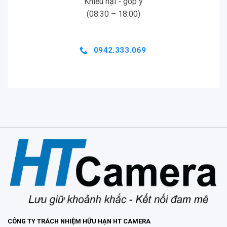
Khiếu nại - góp ý
(08:30 – 18:00)
0942.333.069
Insta360 X4 Air – Chế độ Single –
Lens Mode chất lượng 4K
Insta360 X4 Air có khả năng quay video góc nhìn
thứ nhất sống động ở 4K60fps từ một ống kính
đơn có thể chọn trước hoặc sau với góc nhìn siêu
rộng 170°. Dù là một chiếc camera toàn cảnh 360
độ, Insta360 X4 Air vẫn trở thành chiếc camera
hành động truyền thống, sẵn sàng cho mọi góc
quay selfie hay POV mạnh mẽ.
CÔNG TY TRÁCH NHIỆM HỮU HẠN HT CAMERA