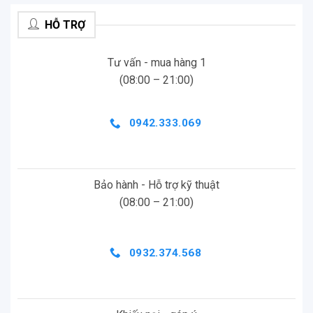
HỖ TRỢ
Tính năng AdaptiveTone trên Insta360 X4 Air có
khả năng tự động cân bằng ánh sáng, màu sắc và
độ tương phản từ từng ống kính, mang lại video rõ
Tư vấn - mua hàng 1
ràng và tự nhiên trong mọi điều kiện. Do vậy, trong
(08:00 – 21:00)
mọi thước phim của bạn sẽ không còn bầu trời cháy
sáng hay vùng tối mờ đục nữa.
0942.333.069
Insta360 X4 Air – Khả năng quay
Active HDR 8K30FPS
Bảo hành - Hỗ trợ kỹ thuật
Trong điều kiện ánh sáng phức tạp, chế độ Active
(08:00 – 21:00)
HDR sẽ giúp tăng cường màu sắc ở vùng sáng và
tối, giúp cho các cảnh quay ổn định ban ngày. Đồng
thời giúp người dùng ghi lại chi tiết mà các camera
0932.374.568
hành động khác thường bỏ lỡ.