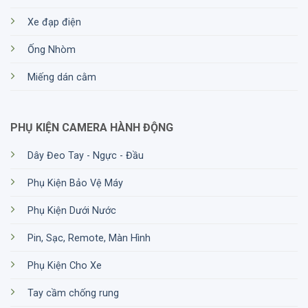
Khoảng
Xe đạp điện
cách
lấy nét
2.5
2.5
4.0
4.0
Ống Nhòm
gần
nhất
(m)
Miếng dán cằm
Chiều
dài
119
119
167
164
(mm)
PHỤ KIỆN CAMERA HÀNH ĐỘNG
Chiều
Dây Đeo Tay - Ngực - Đầu
rộng
123
123
129
129
(mm)
Phụ Kiện Bảo Vệ Máy
Trọng
lượng
415
420
650
645
Phụ Kiện Dưới Nước
(g)
Pin, Sạc, Remote, Màn Hình
Điều
chỉnh
Phụ Kiện Cho Xe
khoảng
cách
56-72
56-72
56-72
56-72
giữa
Tay cầm chống rung
hai mắt