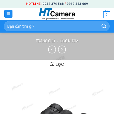
Bỏ
HOTLINE:
0932 374 568
/
0942 333 069
qua
0
nội
dung
Tìm
kiếm:
TRANG CHỦ
/
ỐNG NHÒM
LỌC