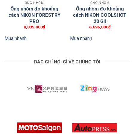
ỐNG NHÒM
ỐNG NHÒM
gàng cùng trọng lượng cao nhất chưa đến 700g vô
Ống nhòm đo khoảng
Ống nhòm đo khoảng
cùng nhẹ nhàng được thiết kế dành riêng cho nhiều
cách NIKON FORESTRY
cách NIKON COOLSHOT
hoạt động ngoài trời khác nhau. Điều này sẽ giúp
PRO
20 GII
8,035,000
₫
6,696,000
₫
người dùng thoải mái cất giữ vào ba lô, túi xách du
lịch đi khám phá và quan sát khắp muôn nơi.
Mua nhanh
Mua nhanh
BÁO CHÍ NÓI GÌ VỀ CHÚNG TÔI