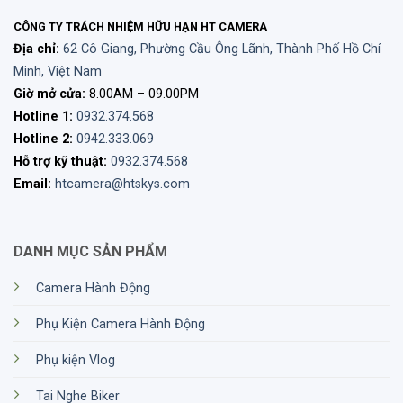
48.9
55.2
50.8
56.9
(biểu
CÔNG TY TRÁCH NHIỆM HỮU HẠN HT CAMERA
kiến/
độ)
Địa chỉ:
62 Cô Giang, Phường Cầu Ông Lãnh, Thành Phố Hồ Chí
Minh, Việt Nam
Trường
nhìn ở
Giờ mở cửa:
8.00AM – 09.00PM
114
105
119
108
1.000 m
Hotline 1:
0932.374.568
(m)
Hotline 2:
0942.333.069
Đường
Hỗ trợ kỹ thuật:
0932.374.568
kính
Email:
htcamera@htskys.com
vòng
3.8
3.0
5.3
4.2
thoát
sáng
(mm)
DANH MỤC SẢN PHẨM
Độ
sáng
Camera Hành Động
14.4
9.0
28.1
17.6
tương
đối
Phụ Kiện Camera Hành Động
Khoảng
Phụ kiện Vlog
cách
15.4
15.4
19.5
15.5
đặt mắt
(mm)
Tai Nghe Biker