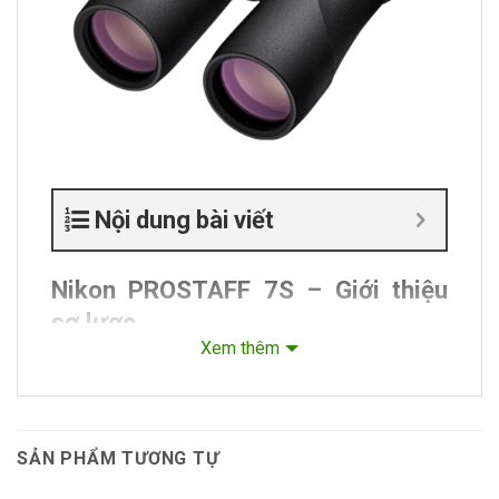
Nội dung bài viết
Nikon PROSTAFF 7S – Giới thiệu
sơ lược
Xem thêm
Nikon PROSTAFF 7S được thiết kế dành cho những
ai yêu thích khám phá thiên nhiên, du lịch và các
hoạt động ngoài trời. Với thiết kế hiện đại, nhỏ gọn
và chắc chắn, PROSTAFF 7S mang lại trải nghiệm
SẢN PHẨM TƯƠNG TỰ
quan sát sắc nét, sáng rõ nhờ hệ thống thấu kính