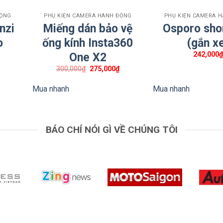
ề mặt hấp phụ mịn và không có bụi.
ĐỘNG
PHỤ KIỆN CAMERA HÀNH ĐỘNG
PHỤ KIỆN CAMERA 
nzi
Miếng dán bảo vệ
Osporo sho
o
ống kính Insta360
(gắn x
242,000
One X2
Giá
Giá
300,000
₫
275,000
₫
gốc
hiện
là:
tại
Mua nhanh
Mua nhanh
300,000₫.
là:
275,000₫.
BÁO CHÍ NÓI GÌ VỀ CHÚNG TÔI