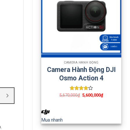
+
CAMERA HÀNH ĐỘNG
Camera Hành Động DJI
Osmo Action 4
Được
5,670,000
₫
5,600,000
₫
xếp hạng
4
5 sao
Mua nhanh
.