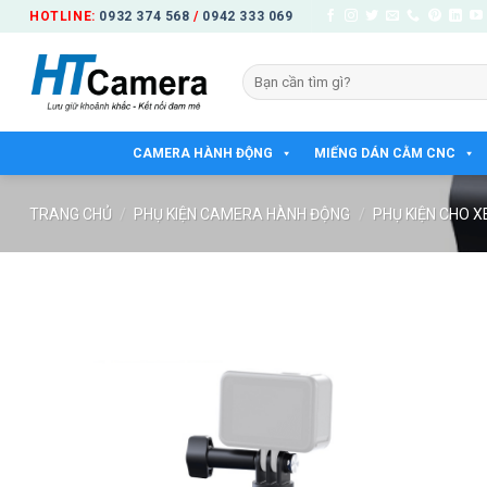
Bỏ
HOTLINE:
0932 374 568
/
0942 333 069
qua
nội
Tìm
dung
kiếm:
CAMERA HÀNH ĐỘNG
MIẾNG DÁN CẰM CNC
TRANG CHỦ
/
PHỤ KIỆN CAMERA HÀNH ĐỘNG
/
PHỤ KIỆN CHO X