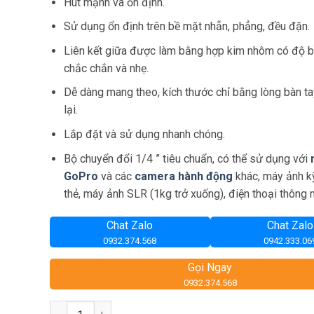
Hút mạnh và ổn định.
Sử dụng ổn định trên bề mặt nhẵn, phẳng, đều đặn.
Liên kết giữa được làm bằng hợp kim nhôm có độ b
chắc chắn và nhẹ.
Dễ dàng mang theo, kích thước chỉ bằng lòng bàn ta
lại.
Lắp đặt và sử dụng nhanh chóng.
Bộ chuyển đổi 1/4 ” tiêu chuẩn, có thể sử dụng với
GoPro
và các
camera hành động
khác, máy ảnh k
thẻ, máy ảnh SLR (1kg trở xuống), điện thoại thông m
Chat Zalo
Chat Zalo
0932.374.568
0942.333.06
Gọi Ngay
0932.374.568
Số lượng