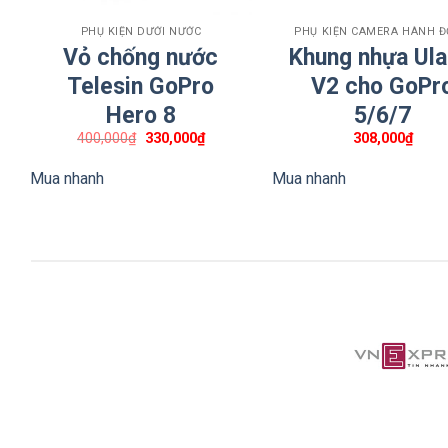
Lưu ý: Nên tham khảo hướng dẫn sử dụng để đảm bảo b
PHỤ KIỆN DƯỚI NƯỚC
PHỤ KIỆN CAMERA HÀNH 
Vỏ chống nước
Khung nhựa Ula
Telesin GoPro
V2 cho GoPr
Hero 8
5/6/7
Giá
Giá
400,000
₫
330,000
₫
308,000
₫
gốc
hiện
là:
tại
Mua nhanh
Mua nhanh
400,000₫.
là:
330,000₫.