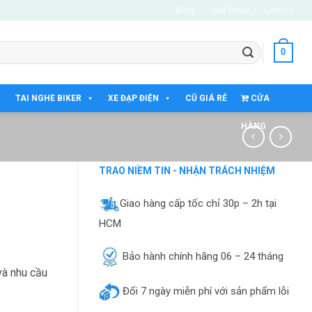
Blog
Giới Thiệu
Liên hệ
0
TAI NGHE BIKER
XE ĐẠP ĐIỆN
CŨ GIÁ RẺ
CỬA
HÀNG
TRAO NIỀM TIN - NHẬN TRÁCH NHIỆM
Giao hàng cấp tốc chỉ 30p – 2h tại
HCM
Bảo hành chính hãng 06 – 24 tháng
và nhu cầu
Đổi 7 ngày miễn phí với sản phẩm lỗi