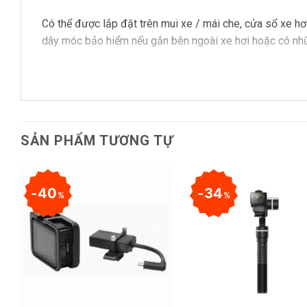
Có thể được lắp đặt trên mui xe / mái che, cửa sổ xe hơi
dây móc bảo hiểm nếu gắn bên ngoài xe hơi hoặc có nh
SẢN PHẨM TƯƠNG TỰ
40
34
%
%
+
+