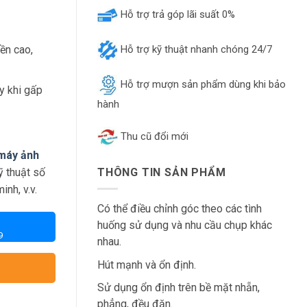
Hỗ trợ trả góp lãi suất 0%
ền cao,
Hỗ trợ kỹ thuật nhanh chóng 24/7
Hỗ trợ mượn sản phẩm dùng khi bảo
y khi gấp
hành
Thu cũ đổi mới
máy ảnh
ỹ thuật số
THÔNG TIN SẢN PHẨM
inh, v.v.
Có thể điều chỉnh góc theo các tình
huống sử dụng và nhu cầu chụp khác
9
nhau.
Hút mạnh và ổn định.
Sử dụng ổn định trên bề mặt nhẵn,
phẳng, đều đặn.