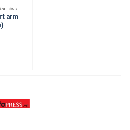
HÀNH ĐỘNG
rt arm
e)
₫