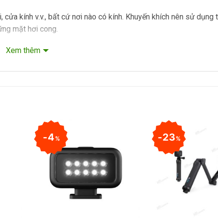
, cửa kính v.v., bất cứ nơi nào có kính. Khuyến khích nên sử dụng
ững mặt hơi cong.
Xem thêm
4
23
%
%
+
+