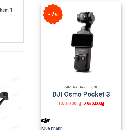
 thêm 1
7
%
+
CAMERA HÀNH ĐỘNG
DJI Osmo Pocket 3
10,150,000
₫
9,950,000
₫
Mua nhanh