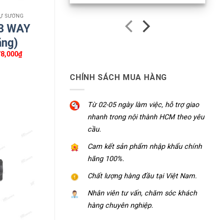
TỰ SƯỚNG
 3 WAY
ãng)
Giá
78,000
₫
hiện
tại
0,000₫.
là:
CHÍNH SÁCH MUA HÀNG
1,078,000₫.
au.
 nhẵn
Từ 02-05 ngày làm việc, hỗ trợ giao
nhanh trong nội thành HCM theo yêu
cầu.
Cam kết sản phẩm nhập khẩu chính
hãng 100%.
Chất lượng hàng đầu tại Việt Nam.
Nhân viên tư vấn, chăm sóc khách
t số
hàng chuyên nghiệp.