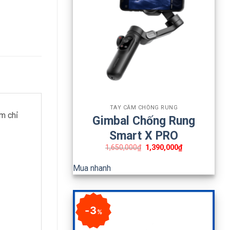
+
TAY CẦM CHỐNG RUNG
em chỉ
Gimbal Chống Rung
Smart X PRO
1,650,000
₫
1,390,000
₫
Mua nhanh
3
%