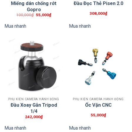
Miếng dán chống rớt
Đầu Đọc Thẻ Pisen 2.0
Gopro
308,000
₫
Giá
Giá
100,000
₫
55,000
₫
gốc
hiện
là:
tại
Mua nhanh
Mua nhanh
100,000₫.
là:
55,000₫.
PHỤ KIỆN CAMERA HÀNH ĐỘNG
PHỤ KIỆN CAMERA HÀNH ĐỘNG
Đầu Xoay Gắn Tripod
Ốc Vặn CNC
1/4
55,000
₫
242,000
₫
Mua nhanh
Mua nhanh