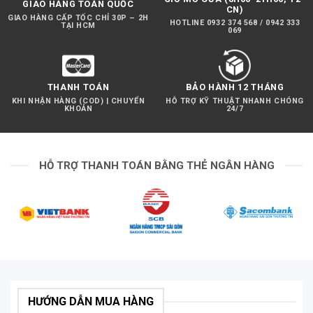
GIAO HÀNG TOÀN QUỐC
CN)
GIAO HÀNG CẤP TỐC CHỈ 30P – 2H
HOTLINE 0932 374 568 / 0942 333
TẠI HCM
069
THANH TOÁN
BẢO HÀNH 12 THÁNG
KHI NHẬN HÀNG (COD) | CHUYỂN
HỖ TRỢ KỸ THUẬT NHANH CHÓNG
KHOẢN
24/7
HỖ TRỢ THANH TOÁN BẰNG THẺ NGÂN HÀNG
HƯỚNG DẪN MUA HÀNG