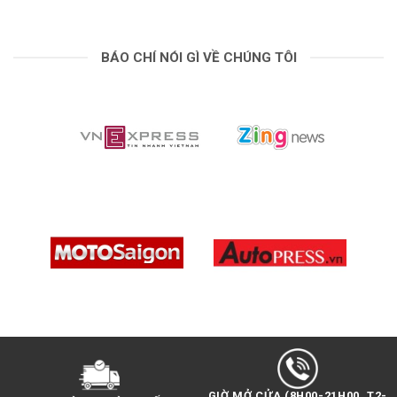
BÁO CHÍ NÓI GÌ VỀ CHÚNG TÔI
GIỜ MỞ CỬA (8H00-21H00, T2-