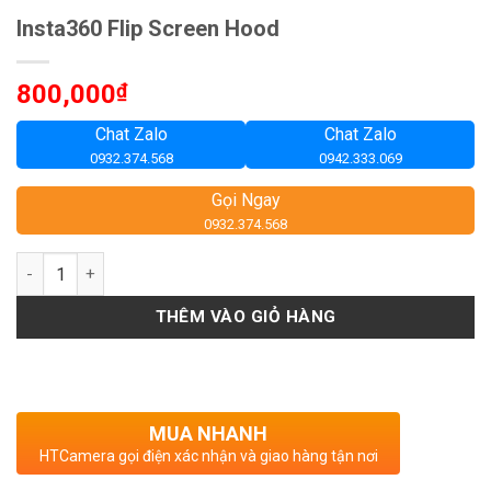
Insta360 Flip Screen Hood
800,000
₫
Chat Zalo
Chat Zalo
0932.374.568
0942.333.069
Gọi Ngay
0932.374.568
Số lượng
THÊM VÀO GIỎ HÀNG
MUA NHANH
HTCamera gọi điện xác nhận và giao hàng tận nơi