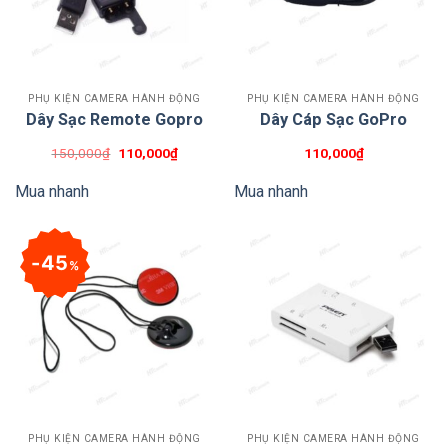
PHỤ KIỆN CAMERA HÀNH ĐỘNG
PHỤ KIỆN CAMERA HÀNH ĐỘNG
Dây Sạc Remote Gopro
Dây Cáp Sạc GoPro
Giá
Giá
150,000
₫
110,000
₫
110,000
₫
gốc
hiện
là:
tại
Mua nhanh
Mua nhanh
150,000₫.
là:
110,000₫.
45
%
PHỤ KIỆN CAMERA HÀNH ĐỘNG
PHỤ KIỆN CAMERA HÀNH ĐỘNG