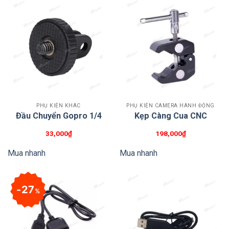
PHỤ KIỆN KHÁC
PHỤ KIỆN CAMERA HÀNH ĐỘNG
Đầu Chuyển Gopro 1/4
Kẹp Càng Cua CNC
33,000
₫
198,000
₫
Mua nhanh
Mua nhanh
27
%