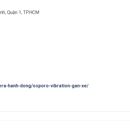
nh, Quận 1, TP.HCM
era-hanh-dong/osporo-vibration-gan-xe/