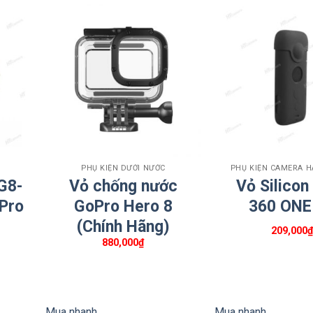
+
+
PHỤ KIỆN DƯỚI NƯỚC
PHỤ KIỆN CAMERA 
 G8-
Vỏ chống nước
Vỏ Silicon
Pro
GoPro Hero 8
360 ONE
(Chính Hãng)
209,000
Giá
880,000
₫
hiện
tại
là:
132,000₫.
Mua nhanh
Mua nhanh