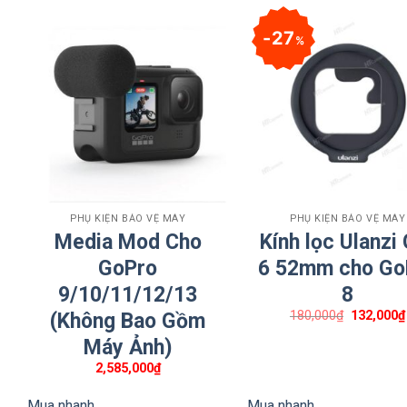
27
%
+
+
PHỤ KIỆN BẢO VỆ MÁY
PHỤ KIỆN BẢO VỆ MÁY
Media Mod Cho
Kính lọc Ulanzi
GoPro
6 52mm cho Go
9/10/11/12/13
8
Giá
180,000
₫
132,000
₫
(Không Bao Gồm
gốc
là:
Máy Ảnh)
180,000₫.
2,585,000
₫
Mua nhanh
Mua nhanh