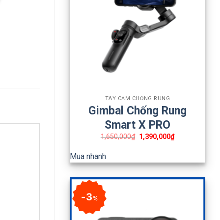
+
TAY CẦM CHỐNG RUNG
Gimbal Chống Rung
Smart X PRO
1,650,000
₫
1,390,000
₫
Mua nhanh
3
%