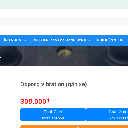
ỐNG NHÒM
PHỤ KIỆN CAMERA HÀNH ĐỘNG
PHỤ KIỆN VLOG
E
Osporo vibration (gắn xe)
308,000
₫
Chat Zalo
Chat Zalo
0932.374.568
0942.333.06