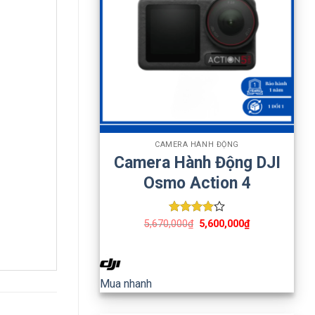
+
CAMERA HÀNH ĐỘNG
Camera Hành Động DJI
Osmo Action 4
Được
5,670,000
₫
5,600,000
₫
xếp hạng
4
5 sao
Mua nhanh