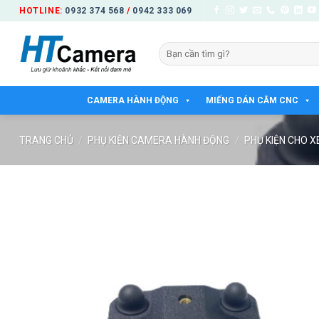
Bỏ
HOTLINE:
0932 374 568
/
0942 333 069
qua
nội
Tìm
dung
kiếm:
CAMERA HÀNH ĐỘNG
MIẾNG DÁN CẰM CNC
TRANG CHỦ
/
PHỤ KIỆN CAMERA HÀNH ĐỘNG
/
PHỤ KIỆN CHO X