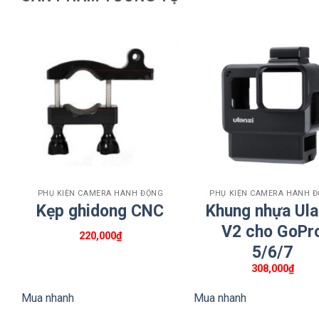
+
+
PHỤ KIỆN CAMERA HÀNH ĐỘNG
PHỤ KIỆN CAMERA HÀNH 
Kẹp ghidong CNC
Khung nhựa Ula
V2 cho GoPr
220,000
₫
5/6/7
308,000
₫
Mua nhanh
Mua nhanh