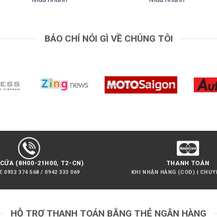
BÁO CHÍ NÓI GÌ VỀ CHÚNG TÔI
CỬA (8H00-21H00, T2-CN)
THANH TOÁN
 0932 374 568 / 0942 333 069
KHI NHẬN HÀNG (COD) | CHU
HỖ TRỢ THANH TOÁN BẰNG THẺ NGÂN HÀNG