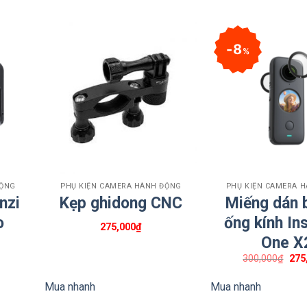
8
%
+
+
ĐỘNG
PHỤ KIỆN CAMERA HÀNH ĐỘNG
PHỤ KIỆN CAMERA 
nzi
Kẹp ghidong CNC
Miếng dán 
o
ống kính In
275,000
₫
One X
Giá
300,000
₫
275
gốc
là:
Mua nhanh
Mua nhanh
300