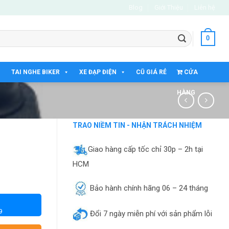
Blog
Giới Thiệu
Liên hệ
0
TAI NGHE BIKER
XE ĐẠP ĐIỆN
CŨ GIÁ RẺ
CỬA
HÀNG
TRAO NIỀM TIN - NHẬN TRÁCH NHIỆM
Giao hàng cấp tốc chỉ 30p – 2h tại
HCM
Bảo hành chính hãng 06 – 24 tháng
9
Đổi 7 ngày miễn phí với sản phẩm lỗi