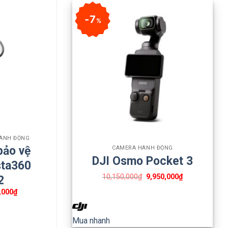
7
%
+
HÀNH ĐỘNG
bảo vệ
CAMERA HÀNH ĐỘNG
DJI Osmo Pocket 3
sta360
10,150,000
₫
9,950,000
₫
2
Giá
,000
₫
hiện
tại
,000₫.
là:
Mua nhanh
275,000₫.