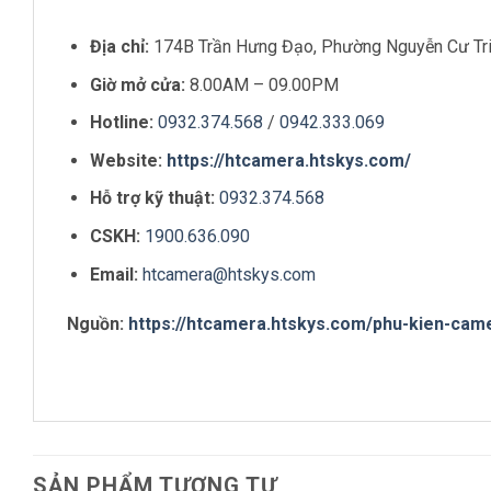
Địa chỉ:
174B Trần Hưng Đạo, Phường Nguyễn Cư Tri
Giờ mở cửa:
8.00AM – 09.00PM
Hotline:
0932.374.568
/
0942.333.069
Website:
https://htcamera.htskys.com/
Hỗ trợ kỹ thuật:
0932.374.568
CSKH:
1900.636.090
Email:
htcamera@htskys.com
Nguồn:
https://htcamera.htskys.com/phu-kien-cam
SẢN PHẨM TƯƠNG TỰ