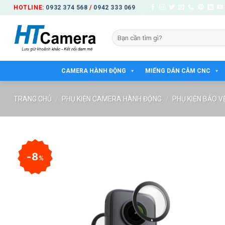
Bỏ
HOTLINE:
0932 374 568
/
0942 333 069
qua
nội
Tìm
dung
kiếm:
CAMERA HÀNH ĐỘNG
MIẾNG DÁN CẰM CNC
TRANG CHỦ
/
PHỤ KIỆN CAMERA HÀNH ĐỘNG
/
PHỤ KIỆN BẢO V
8
%