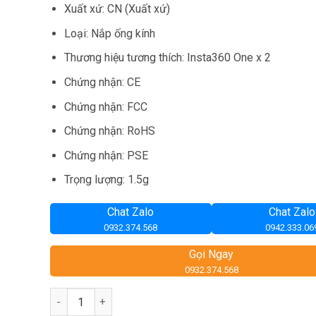
275,000₫.
Xuất xứ: CN (Xuất xứ)
Loại: Nắp ống kính
Thương hiệu tương thích: Insta360 One x 2
Chứng nhận: CE
Chứng nhận: FCC
Chứng nhận: RoHS
Chứng nhận: PSE
Trọng lượng: 1.5g
Chat Zalo
Chat Zalo
0932.374.568
0942.333.06
Gọi Ngay
0932.374.568
Số lượng