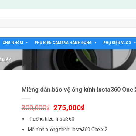
ỐNG NHÒM
PHỤ KIỆN CAMERA HÀNH ĐỘNG
PHỤ KIỆN VLOG
Ệ MÁY
Miếng dán bảo vệ ống kính Insta360 One 
Giá
Giá
300,000
₫
275,000
₫
gốc
hiện
Thương hiệu: Insta360
là:
tại
300,000₫.
là:
Mô hình tương thích: Insta360 One x 2