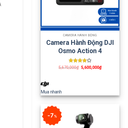
.
+
CAMERA HÀNH ĐỘNG
Camera Hành Động DJI
Osmo Action 4
Được
5,670,000
₫
5,600,000
₫
xếp hạng
4
5 sao
Mua nhanh
7
%