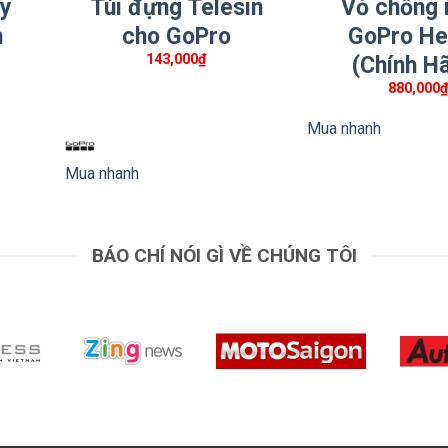
ay
Túi đựng Telesin
Vỏ chống 
nh động
các bạn nhé
h
cho GoPro
GoPro He
và hỗ trợ
143,000
₫
(Chính H
880,000
Mua nhanh
Mua nhanh
ường Nguyễn Cư Trinh, Quận 1, TP.HCM
BÁO CHÍ NÓI GÌ VỀ CHÚNG TÔI
33.069
skys.com/