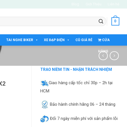
Blog
Giới Thiệu
Liên hệ
0
TAI NGHE BIKER
XE ĐẠP ĐIỆN
CŨ GIÁ RẺ
CỬA
HÀNG
TRAO NIỀM TIN - NHẬN TRÁCH NHIỆM
Giao hàng cấp tốc chỉ 30p – 2h tại
X2
HCM
Bảo hành chính hãng 06 – 24 tháng
Đổi 7 ngày miễn phí với sản phẩm lỗi