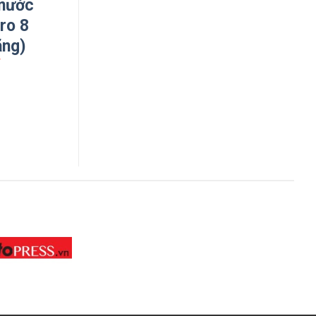
nước
ro 8
ãng)
₫