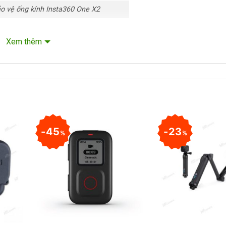
o vệ ống kính Insta360 One X2
Xem thêm
g kính nhờ 6 miếng dán kết hợp. Đơn giản để tháo rời và lắp lại 
45
23
%
%
+
+