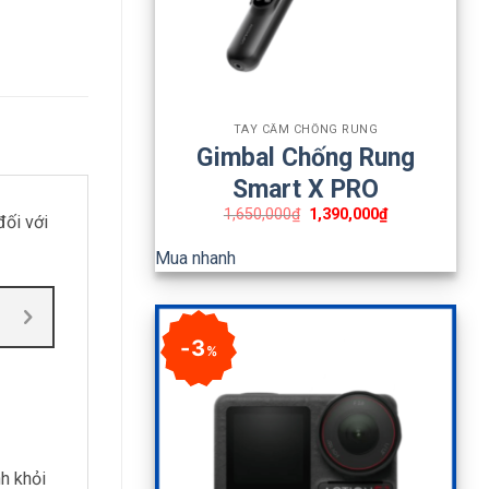
+
TAY CẦM CHỐNG RUNG
Gimbal Chống Rung
Smart X PRO
1,650,000
₫
1,390,000
₫
đối với
Mua nhanh
3
%
h khỏi