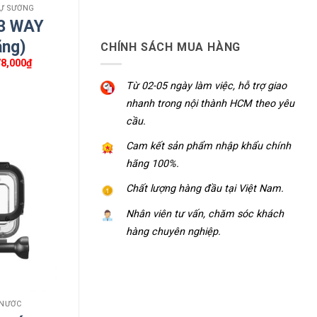
TỰ SƯỚNG
 3 WAY
ãng)
CHÍNH SÁCH MUA HÀNG
Giá
78,000
₫
hiện
tại
Từ 02-05 ngày làm việc, hỗ trợ giao
0,000₫.
là:
1,078,000₫.
nhanh trong nội thành HCM theo yêu
cầu.
Cam kết sản phẩm nhập khẩu chính
hãng 100%.
Chất lượng hàng đầu tại Việt Nam.
Nhân viên tư vấn, chăm sóc khách
hàng chuyên nghiệp.
 NƯỚC
tại