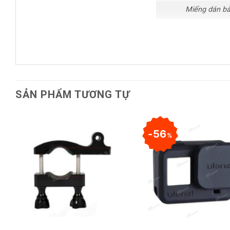
Miếng dán bả
Dễ dàng lắp đặt và sử dụng
Người dùng có thể dán chắc chắn Insta360 One X2 vào ốn
nhau mà không làm giảm chất lượng máy ảnh.
SẢN PHẨM TƯƠNG TỰ
Thông tin chi tiết về
Thương hiệu: Insta360
56
%
Mô hình tương thích: Insta360 One x 2
Xuất xứ: CN (Xuất xứ)
Loại: Nắp ống kính
Thương hiệu tương thích: Insta360 One x 2
Chứng nhận: CE
+
+
Chứng nhận: FCC