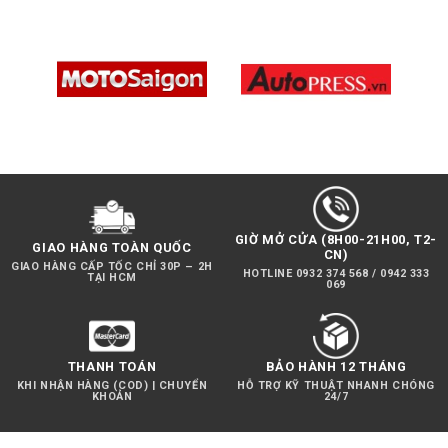
Email:
htcamera@htskys.com
Nguồn:
https://htcamera.htskys.com/phu-kien-
camera-hanh-dong/nd-filter-insta-go-2/
Xem thêm:
Vỏ Chống Nước Insta360 ONE X2 Độ
Sâu 45m,
Insta360 ONE X2 Chính Hãng,
Insta 360
GO2 64GB
GIỜ MỞ CỬA (8H00-21H00, T2-
GIAO HÀNG TOÀN QUỐC
CN)
GIAO HÀNG CẤP TỐC CHỈ 30P – 2H
HOTLINE 0932 374 568 / 0942 333
TẠI HCM
069
THANH TOÁN
BẢO HÀNH 12 THÁNG
KHI NHẬN HÀNG (COD) | CHUYỂN
HỖ TRỢ KỸ THUẬT NHANH CHÓNG
KHOẢN
24/7