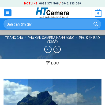
Bỏ
HOTLINE:
0932 374 568
/
0942 333 069
qua
0
nội
dung
Tìm
kiếm:
TRANG CHỦ
/
PHỤ KIỆN CAMERA HÀNH ĐỘNG
/
PHỤ KIỆN BẢO
VỆ MÁY
LỌC