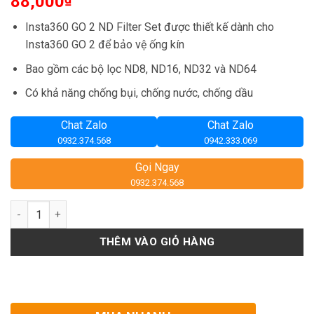
88,000
Insta360 GO 2 ND Filter Set được thiết kế dành cho
Insta360 GO 2 để bảo vệ ống kín
Bao gồm các bộ lọc ND8, ND16, ND32 và ND64
Có khả năng chống bụi, chống nước, chống dầu
Chat Zalo
Chat Zalo
0932.374.568
0942.333.069
Gọi Ngay
0932.374.568
Số lượng
THÊM VÀO GIỎ HÀNG