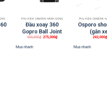
+
+
ĐỘNG
PHỤ KIỆN CAMERA HÀNH ĐỘNG
PHỤ KIỆN CAMERA 
360
Đầu xoay 360
Osporo sho
Gopro Ball Joint
(gắn x
Giá
Giá
400,000
₫
275,000
₫
242,000
gốc
hiện
là:
tại
Mua nhanh
Mua nhanh
400,000₫.
là:
275,000₫.