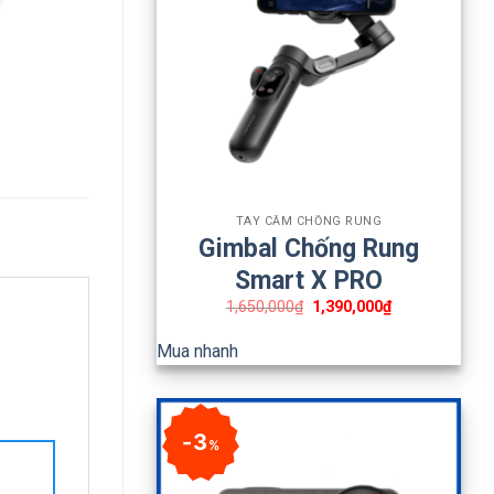
+
TAY CẦM CHỐNG RUNG
Gimbal Chống Rung
Smart X PRO
1,650,000
₫
1,390,000
₫
Mua nhanh
3
%