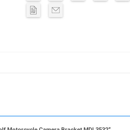
owolf Motorcycle Camera Bracket MDL3532”