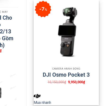
7
%
VỆ MÁY
d Cho
o
2/13
o Gồm
h)
₫
+
CAMERA HÀNH ĐỘNG
DJI Osmo Pocket 3
10,150,000
₫
9,950,000
₫
Mua nhanh