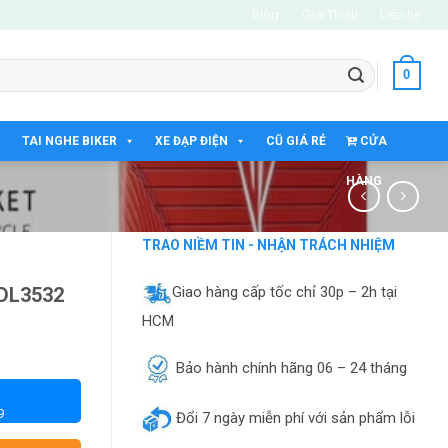
Blog
Giới Thiệu
Liên hệ
0
TAI NGHE BIKER
XE ĐẠP ĐIỆN
CŨ GIÁ RẺ
CỬA
HÀNG
TRAO NIỀM TIN - NHẬN TRÁCH NHIỆM
Giao hàng cấp tốc chỉ 30p – 2h tại
MDL3532
HCM
Bảo hành chính hãng 06 – 24 tháng
9
Đổi 7 ngày miễn phí với sản phẩm lỗi