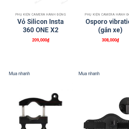
+
+
PHỤ KIỆN CAMERA HÀNH ĐỘNG
PHỤ KIỆN CAMERA HÀNH 
Vỏ Silicon Insta
Osporo vibrati
360 ONE X2
(gắn xe)
209,000
₫
308,000
₫
Mua nhanh
Mua nhanh