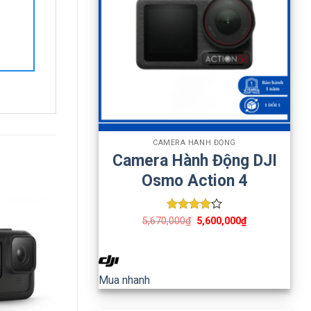
+
CAMERA HÀNH ĐỘNG
Camera Hành Động DJI
Osmo Action 4
Được
5,670,000
₫
5,600,000
₫
xếp hạng
4
5 sao
Mua nhanh