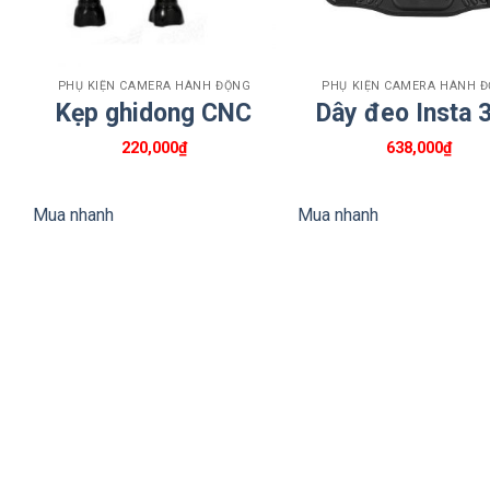
+
+
PHỤ KIỆN CAMERA HÀNH ĐỘNG
PHỤ KIỆN CAMERA HÀNH 
Kẹp ghidong CNC
Dây đeo Insta 
220,000
₫
638,000
₫
Mua nhanh
Mua nhanh