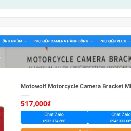
ỐNG NHÒM
PHỤ KIỆN CAMERA HÀNH ĐỘNG
PHỤ KIỆN VLOG
E
Motowolf Motorcycle Camera Bracket 
517,000
₫
Chat Zalo
Chat Zalo
0932.374.568
0942.333.06