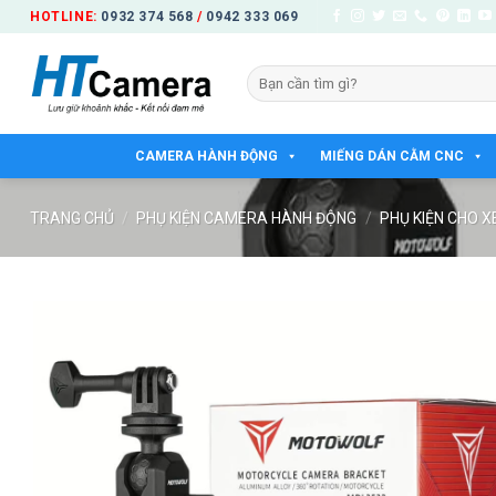
Bỏ
HOTLINE:
0932 374 568
/
0942 333 069
qua
nội
Tìm
dung
kiếm:
CAMERA HÀNH ĐỘNG
MIẾNG DÁN CẰM CNC
TRANG CHỦ
/
PHỤ KIỆN CAMERA HÀNH ĐỘNG
/
PHỤ KIỆN CHO X