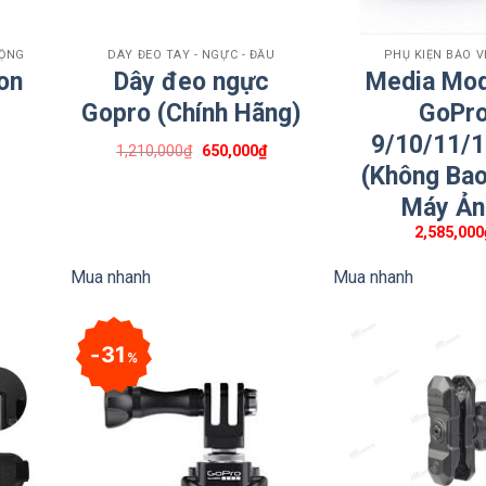
+
+
ĐỘNG
DÂY ĐEO TAY - NGỰC - ĐẦU
PHỤ KIỆN BẢO 
on
Dây đeo ngực
Media Mo
Gopro (Chính Hãng)
GoPr
9/10/11/1
Giá
Giá
1,210,000
₫
650,000
₫
gốc
hiện
(Không Ba
là:
tại
1,210,000₫.
là:
Máy Ản
650,000₫.
2,585,000
Mua nhanh
Mua nhanh
31
%