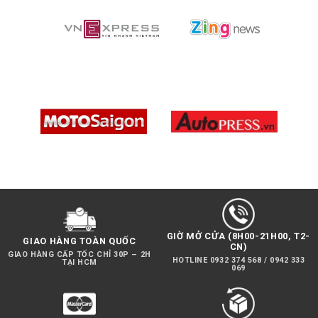
Nguồn:
https://htcamera.htskys.com/phu-kien-
camera-hanh-dong/pov-mount-gopro/
Xem thêm:
Thanh Nối Nhiều Lỗ (1 thanh)
,
Kẹp
CNC Potang Xe Đạp
GIỜ MỞ CỬA (8H00-21H00, T2-
GIAO HÀNG TOÀN QUỐC
CN)
GIAO HÀNG CẤP TỐC CHỈ 30P – 2H
HOTLINE 0932 374 568 / 0942 333
TẠI HCM
069