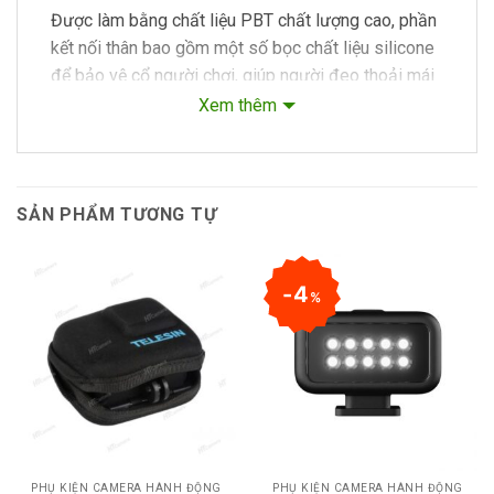
Được làm bằng chất liệu PBT chất lượng cao, phần
kết nối thân bao gồm một số bọc chất liệu silicone
để bảo vệ cổ người chơi, giúp người đeo thoải mái
hơn.
Xem thêm
Ứng dụng không chỉ sử dụng để quay video trực
tuyến các cảnh bất cứ nơi nào bạn cần mà còn hỗ
trợ mang đi bất cứ đâu bạn muốn.
SẢN PHẨM TƯƠNG TỰ
4
%
PHỤ KIỆN CAMERA HÀNH ĐỘNG
PHỤ KIỆN CAMERA HÀNH ĐỘNG