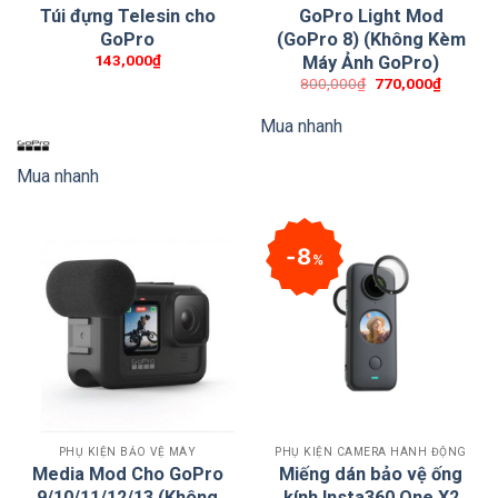
Túi đựng Telesin cho
GoPro Light Mod
GoPro
(GoPro 8) (Không Kèm
143,000
₫
Máy Ảnh GoPro)
800,000
₫
770,000
₫
Mua nhanh
Mount POV GoPro
Mua nhanh
Thông số kỹ thuật
8
%
Thương hiệu: Tensioner
Màu: thế hệ thứ ba
Thiết bị tương thích: Điện thoại thông minh, Máy ảnh
Các kiểu điện thoại tương thích: Tất cả điện thoại
PHỤ KIỆN BẢO VỆ MÁY
PHỤ KIỆN CAMERA HÀNH ĐỘNG
Media Mod Cho GoPro
Miếng dán bảo vệ ống
Tính năng đặc biệt: Handfree
9/10/11/12/13 (Không
kính Insta360 One X2