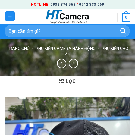
Bỏ
HOTLINE:
0932 374 568
/
0942 333 069
qua
0
nội
dung
Tìm
kiếm:
TRANG CHỦ
/
PHỤ KIỆN CAMERA HÀNH ĐỘNG
/
PHỤ KIỆN CHO
XE
LỌC