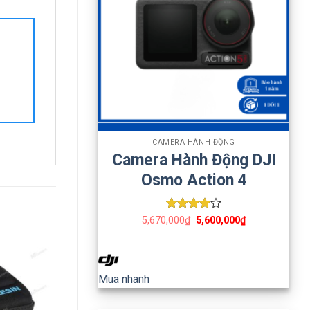
+
CAMERA HÀNH ĐỘNG
Camera Hành Động DJI
Osmo Action 4
Được
5,670,000
₫
5,600,000
₫
xếp hạng
4
5 sao
Mua nhanh