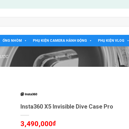
ỐNG NHÒM
PHỤ KIỆN CAMERA HÀNH ĐỘNG
PHỤ KIỆN VLOG
NƯỚC
Insta360 X5 Invisible Dive Case Pro
3,490,000
₫