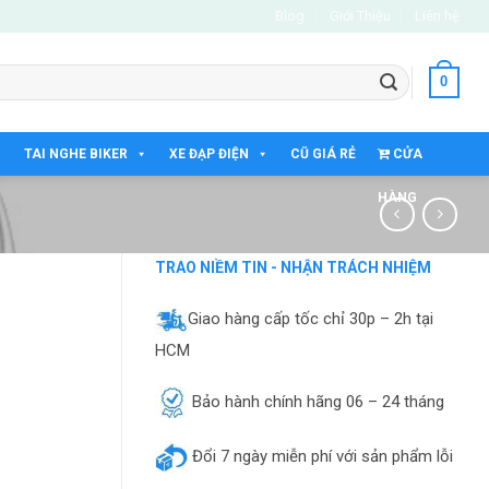
Blog
Giới Thiệu
Liên hệ
0
TAI NGHE BIKER
XE ĐẠP ĐIỆN
CŨ GIÁ RẺ
CỬA
HÀNG
TRAO NIỀM TIN - NHẬN TRÁCH NHIỆM
Giao hàng cấp tốc chỉ 30p – 2h tại
HCM
Bảo hành chính hãng 06 – 24 tháng
Đổi 7 ngày miễn phí với sản phẩm lỗi