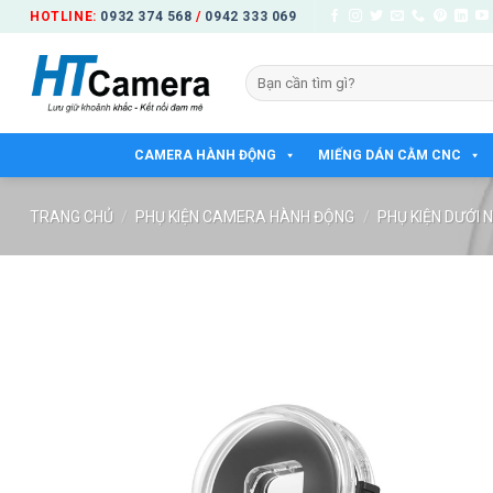
Bỏ
HOTLINE:
0932 374 568
/
0942 333 069
qua
nội
Tìm
dung
kiếm:
CAMERA HÀNH ĐỘNG
MIẾNG DÁN CẰM CNC
TRANG CHỦ
/
PHỤ KIỆN CAMERA HÀNH ĐỘNG
/
PHỤ KIỆN DƯỚI 