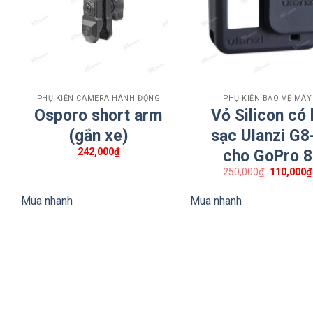
+
+
PHỤ KIỆN CAMERA HÀNH ĐỘNG
PHỤ KIỆN BẢO VỆ MÁY
Osporo short arm
Vỏ Silicon có 
(gắn xe)
sạc Ulanzi G8
242,000
₫
cho GoPro 8
Giá
250,000
₫
110,000
₫
gốc
là:
Mua nhanh
Mua nhanh
250,000₫.