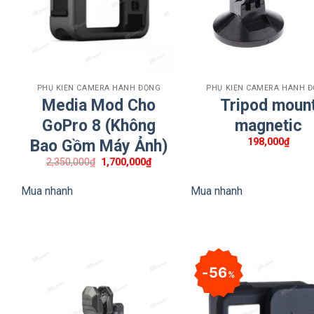
+
+
PHỤ KIỆN CAMERA HÀNH ĐỘNG
PHỤ KIỆN CAMERA HÀNH 
Media Mod Cho
Tripod moun
GoPro 8 (Không
magnetic
198,000
₫
Bao Gồm Máy Ảnh)
Giá
Giá
2,350,000
₫
1,700,000
₫
gốc
hiện
là:
tại
Mua nhanh
Mua nhanh
2,350,000₫.
là:
1,700,000₫.
56
%