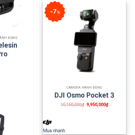
7
%
HÀNH ĐỘNG
elesin
Pro
₫
+
CAMERA HÀNH ĐỘNG
DJI Osmo Pocket 3
10,150,000
₫
9,950,000
₫
Mua nhanh