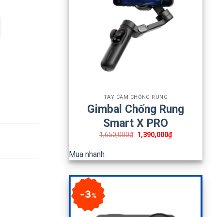
+
TAY CẦM CHỐNG RUNG
Gimbal Chống Rung
Smart X PRO
1,650,000
₫
1,390,000
₫
Mua nhanh
3
%