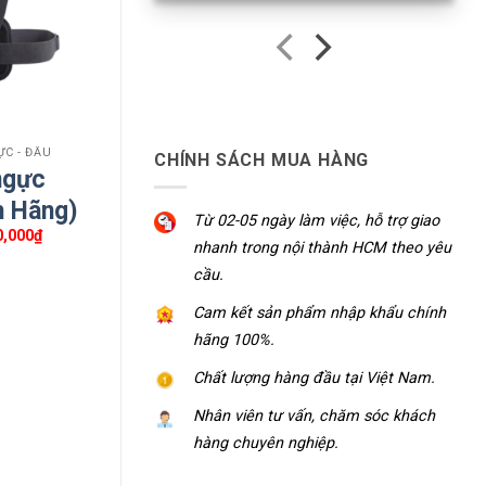
ỰC - ĐẦU
CHÍNH SÁCH MUA HÀNG
ngực
h Hãng)
Từ 02-05 ngày làm việc, hỗ trợ giao
Giá
0,000
₫
nhanh trong nội thành HCM theo yêu
c
hiện
tại
cầu.
10,000₫.
là:
650,000₫.
Cam kết sản phẩm nhập khẩu chính
hãng 100%.
Chất lượng hàng đầu tại Việt Nam.
Nhân viên tư vấn, chăm sóc khách
hàng chuyên nghiệp.