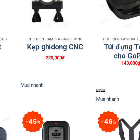
+
+
ĐỘNG
PHỤ KIỆN CAMERA HÀNH ĐỘNG
PHỤ KIỆN CAMERA 
t
Kẹp ghidong CNC
Túi đựng T
cho Go
220,000
₫
143,000
Mua nhanh
Mua nhanh
45
46
%
%