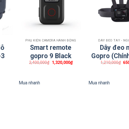
+
+
PHỤ KIỆN CAMERA HÀNH ĐỘNG
DÂY ĐEO TAY - NG
lỗ
Smart remote
Dây đeo 
-3
gopro 9 Black
Gopro (Chín
Giá
Giá
Giá
2,400,000
₫
1,320,000
₫
1,210,000
₫
65
gốc
hiện
gố
là:
tại
là:
Giá
2,400,000₫.
là:
1,2
hiện
1,320,000₫.
tại
Mua nhanh
Mua nhanh
là:
110,000₫.