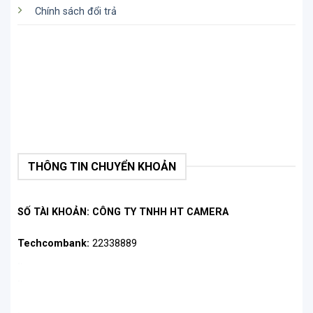
Chính sách đổi trả
THÔNG TIN CHUYỂN KHOẢN
Chiều dài hoàn hảo
SỐ TÀI KHOẢN: CÔNG TY TNHH HT CAMERA
Lời kết
Bạn có thể tìm hiểu mọi thứ bạn cần biết về GoPro
Techcombank:
22338889
3 way 2.0 từ bài đăng trên HTCamera. Để cảm nhận
.
.
được cảm giác trở thành một nhà làm phim thực
.
.
thụ, hãy nhanh tay hành động và liên hệ với
.
.
HTCamera để mua ngay một chiếc gậy GoPro 3