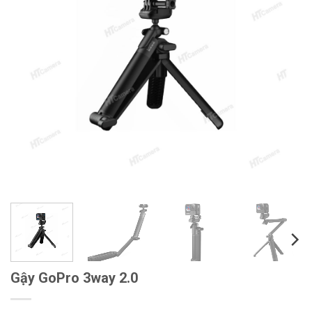
Gậy GoPro 3way 2.0