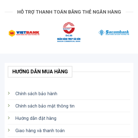
Một số ứng dụng có thể thực hiện được, bao gồm
chụp POV, ảnh tự chụp, cam theo dõi, ảnh tĩnh và
HỖ TRỢ THANH TOÁN BẰNG THẺ NGÂN HÀNG
hơn thế nữa.
Thay vì bị kẹt trên gậy như bạn làm với gậy tự
sướng thông thường, hãy chụp ảnh tự sướng.
Khi phần uốn cong đã được tháo rời, nó có thể
được sử dụng như một tay cầm máy ảnh.
HƯỚNG DẪN MUA HÀNG
Bên trong tay cầm là một cánh quạt nhỏ, nhẹ, có thể
tháo rời và sử dụng riêng biệt hoặc kết hợp với tay
cầm.
Chính sách bảo hành
Chính sách bảo mật thông tin
Hướng dẫn đặt hàng
Giao hàng và thanh toán