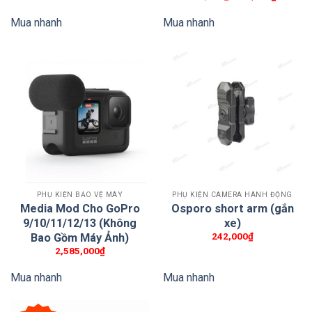
gốc
hiện
là:
tại
Chống nước
Mua nhanh
Mua nhanh
250,000₫.
là:
110,000
Cấu trúc chống thấm nước của thiết bị cho phép
hoạt động trong thời tiết khắc nghiệt, chẳng hạn
như khi trời mưa hoặc bên cạnh nước. Vì báng cầm
tương thích với ngàm GoPro tiêu chuẩn nên việc
chuyển đổi giữa các ngàm cũng trở nên dễ dàng.
PHỤ KIỆN BẢO VỆ MÁY
PHỤ KIỆN CAMERA HÀNH ĐỘNG
Media Mod Cho GoPro
Osporo short arm (gắn
9/10/11/12/13 (Không
xe)
242,000
₫
Bao Gồm Máy Ảnh)
2,585,000
₫
Mua nhanh
Mua nhanh