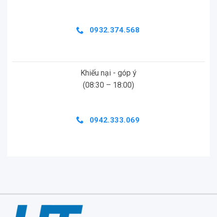
CSKH:
1900.636.090
Email:
htcamera@htskys.com
0932.374.568
Nguồn:
https://htcamera.htskys.com/phu-kien-
vlog/chan-may-gay-tu-suong/gay-3way-2-0/
Khiếu nại - góp ý
(08:30 – 18:00)
Xem thêm:
Gậy Gopro 3 WAY (Chính Hãng),
Gậy tự
sướng 1,5m,
Gậy Cacbon 360
0942.333.069