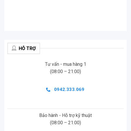
.
.
HỖ TRỢ
Tư vấn - mua hàng 1
(08:00 – 21:00)
0942.333.069
Saramonic UwMic9 mang đến chất lượng âm thanh
Bảo hành - Hỗ trợ kỹ thuật
xuất sắc
(08:00 – 21:00)