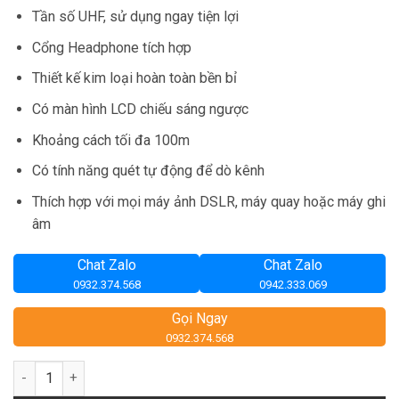
gốc
hiện
Tần số UHF, sử dụng ngay tiện lợi
là:
tại
6,259,000₫.
là:
Cổng Headphone tích hợp
3,500,000₫.
Thiết kế kim loại hoàn toàn bền bỉ
Có màn hình LCD chiếu sáng ngược
Khoảng cách tối đa 100m
Có tính năng quét tự động để dò kênh
Thích hợp với mọi máy ảnh DSLR, máy quay hoặc máy ghi
âm
Chat Zalo
Chat Zalo
0932.374.568
0942.333.069
Gọi Ngay
0932.374.568
Số lượng