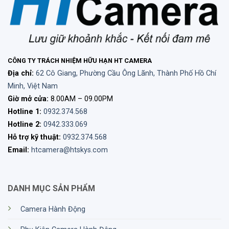
Địa chỉ:
174B Trần Hưng Đạo, Phường Nguyễn
Cư Trinh, Quận 1, TP.HCM
Giờ mở cửa:
8.00AM – 09.00PM
CÔNG TY TRÁCH NHIỆM HỮU HẠN HT CAMERA
Hotline:
0932.374.568
/
0942.333.069
Địa chỉ:
62 Cô Giang, Phường Cầu Ông Lãnh, Thành Phố Hồ Chí
Website:
https://htcamera.htskys.com/
Minh, Việt Nam
Hỗ trợ kỹ thuật:
0932.374.568
Giờ mở cửa:
8.00AM – 09.00PM
Hotline 1:
0932.374.568
CSKH:
1900.636.090
Hotline 2:
0942.333.069
Email:
htcamera@htskys.com
Hỗ trợ kỹ thuật:
0932.374.568
Email:
htcamera@htskys.com
Nguồn:
https://htcamera.htskys.com/phu-kien-
vlog/micro-khong-day-uhf-saramonic-uwmic-
9-kit-1/
DANH MỤC SẢN PHẨM
Xem thêm:
Bông Lọc Gió Rode,
Micro Saramonic
Camera Hành Động
Blink100 B1/B2 Chính Hãng