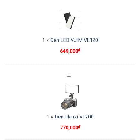
LED
VJIM
VL120
1
×
Đèn LED VJIM VL120
₫
649,000
Đèn
Ulanzi
VL200
1
×
Đèn Ulanzi VL200
₫
770,000