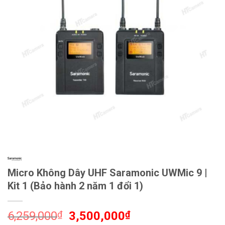
Micro Không Dây UHF Saramonic UWMic 9 |
Kit 1 (Bảo hành 2 năm 1 đổi 1)
Giá
Giá
6,259,000
₫
3,500,000
₫