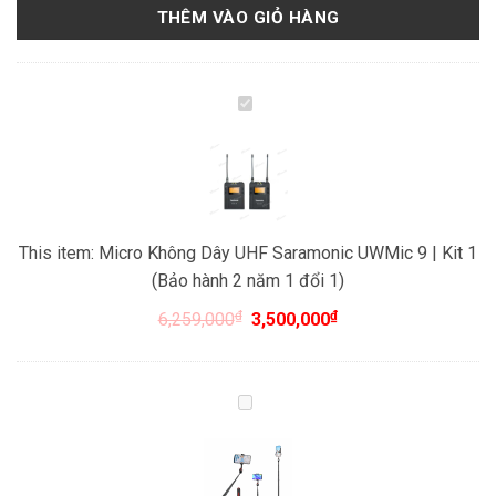
THÊM VÀO GIỎ HÀNG
Micro
Không
Dây
UHF
Saramonic
UWMic
This item:
Micro Không Dây UHF Saramonic UWMic 9 | Kit 1
9
(Bảo hành 2 năm 1 đổi 1)
|
Kit
₫
₫
6,259,000
3,500,000
1
(Bảo
hành
Gậy
2
tự
năm
sướng
1
1,5m
đổi