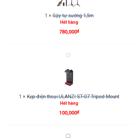
1)
1
×
Gậy tự sướng 1,5m
Hết hàng
₫
780,000
Kẹp
điện
thoại
ULANZI
ST-
07
1
×
Kẹp điện thoại ULANZI ST-07 Tripod Mount
Tripod
Hết hàng
Mount
₫
100,000
Đèn