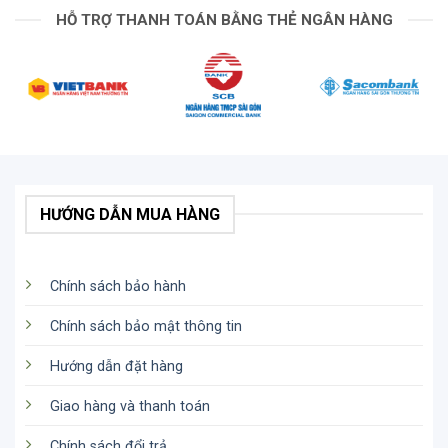
cài áo, bộ mic này cung cấp một nút bấm nhanh cho
HỖ TRỢ THANH TOÁN BẰNG THẺ NGÂN HÀNG
tính năng Mute (tắt tiếng), và đèn LED đỏ nhấp
nháy sẽ nhắc nhở họ khi cần bật tiếng trở lại. Với
phạm vi hoạt động lên đến 100m, bộ micro đảm
bảo sự linh hoạt và hiệu suất ấn tượng.
HƯỚNG DẪN MUA HÀNG
Chính sách bảo hành
Chính sách bảo mật thông tin
Hướng dẫn đặt hàng
Giao hàng và thanh toán
Chính sách đổi trả