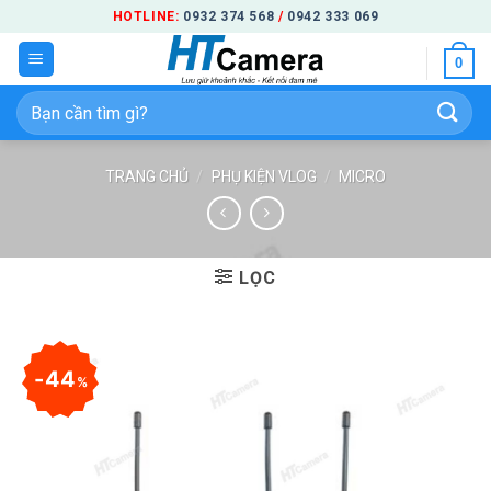
Bỏ
HOTLINE:
0932 374 568
/
0942 333 069
qua
0
nội
dung
Tìm
kiếm:
TRANG CHỦ
/
PHỤ KIỆN VLOG
/
MICRO
LỌC
44
%