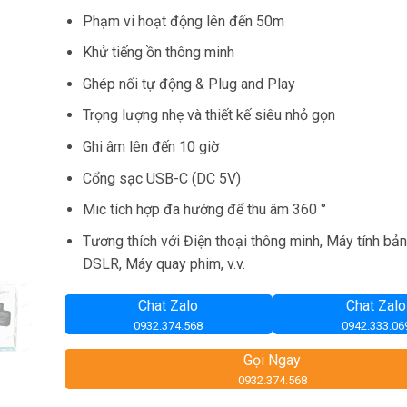
2,840,000₫.
là:
Phạm vi hoạt động lên đến 50m
2,739,000₫.
Khử tiếng ồn thông minh
Ghép nối tự động & Plug and Play
Trọng lượng nhẹ và thiết kế siêu nhỏ gọn
Ghi âm lên đến 10 giờ
Cổng sạc USB-C (DC 5V)
Mic tích hợp đa hướng để thu âm 360 °
Tương thích với Điện thoại thông minh, Máy tính bả
DSLR, Máy quay phim, v.v.
Chat Zalo
Chat Zalo
0932.374.568
0942.333.06
Gọi Ngay
0932.374.568