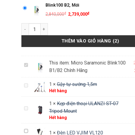
Blink100 B2, Mới
₫
₫
Giá
Giá
2,840,000
2,739,000
gốc
hiện
Số lượng
là:
tại
2,840,000₫.
là:
2,739,000₫.
THÊM VÀO GIỎ HÀNG
2
This item:
Micro Saramonic Blink100
Micro
B1/B2 Chính Hãng
Saramonic
Blink100
1
×
Gậy tự sướng 1,5m
Gậy
B1/B2
Hết hàng
tự
Chính
sướng
Hãng
1
×
Kẹp điện thoại ULANZI ST-07
1,5m
Kẹp
Tripod Mount
điện
Hết hàng
thoại
ULANZI
Đèn
1
×
Đèn LED VJIM VL120