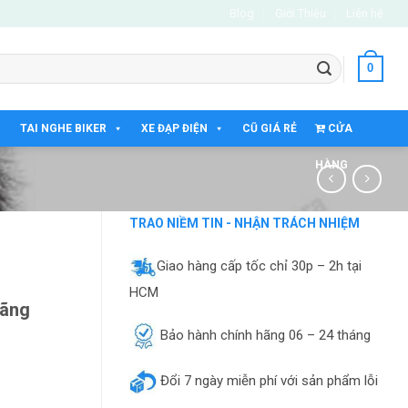
Blog
Giới Thiệu
Liên hệ
0
TAI NGHE BIKER
XE ĐẠP ĐIỆN
CŨ GIÁ RẺ
CỬA
HÀNG
TRAO NIỀM TIN - NHẬN TRÁCH NHIỆM
Giao hàng cấp tốc chỉ 30p – 2h tại
HCM
Hãng
Bảo hành chính hãng 06 – 24 tháng
Đổi 7 ngày miễn phí với sản phẩm lỗi