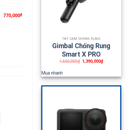
₫
770,000
+
TAY CẦM CHỐNG RUNG
Gimbal Chống Rung
Smart X PRO
1,650,000
₫
1,390,000
₫
Mua nhanh