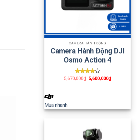
+
CAMERA HÀNH ĐỘNG
Camera Hành Động DJI
Osmo Action 4
Được
5,670,000
₫
5,600,000
₫
xếp hạng
4
5 sao
Mua nhanh