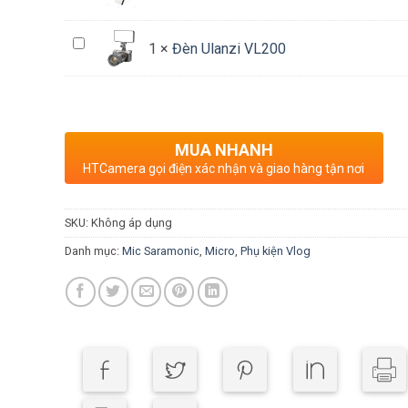
ST-
LED
07
VJIM
Đèn
Tripod
1
×
Đèn Ulanzi VL200
VL120
Ulanzi
Mount
VL200
MUA NHANH
HTCamera gọi điện xác nhận và giao hàng tận nơi
SKU:
Không áp dụng
Danh mục:
Mic Saramonic
,
Micro
,
Phụ kiện Vlog