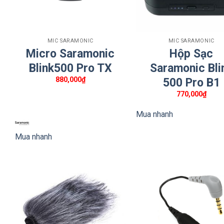
+
+
MIC SARAMONIC
MIC SARAMONIC
Micro Saramonic
Hộp Sạc
Blink500 Pro TX
Saramonic Bli
880,000
₫
500 Pro B1
770,000
₫
Mua nhanh
Mua nhanh
Hệ thống micro không dây kênh đ
Hệ thống micro không dây Saramonic Blink100 là hệ thố
điện thoại thông minh, máy tính bảng, máy ảnh DSLR, má
loại bỏ tiếng ồn có thể lựa chọn. Từ đó mang lại âm thanh