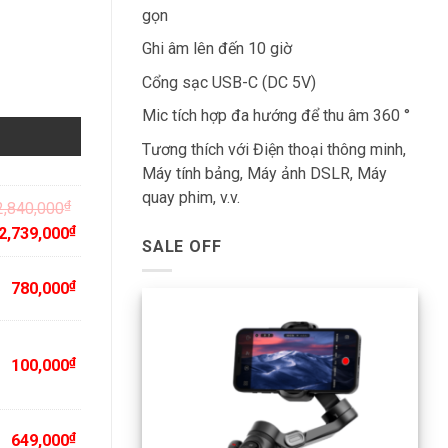
gọn
Ghi âm lên đến 10 giờ
Cổng sạc USB-C (DC 5V)
Mic tích hợp đa hướng để thu âm 360 °
Tương thích với Điện thoại thông minh,
Máy tính bảng, Máy ảnh DSLR, Máy
quay phim, v.v.
₫
2,840,000
₫
2,739,000
SALE OFF
₫
780,000
₫
100,000
₫
649,000