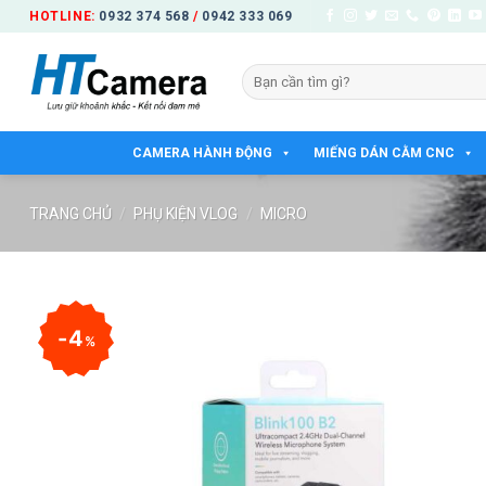
Bỏ
HOTLINE:
0932 374 568
/
0942 333 069
qua
nội
Tìm
dung
kiếm:
CAMERA HÀNH ĐỘNG
MIẾNG DÁN CẰM CNC
TRANG CHỦ
/
PHỤ KIỆN VLOG
/
MICRO
4
%