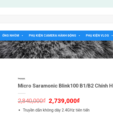
ỐNG NHÒM
PHỤ KIỆN CAMERA HÀNH ĐỘNG
PHỤ KIỆN VLOG
Micro Saramonic Blink100 B1/B2 Chính 
Giá
Giá
2,840,000
₫
2,739,000
₫
gốc
hiện
Truyền dẫn không dây 2.4GHz tiên tiến
là:
tại