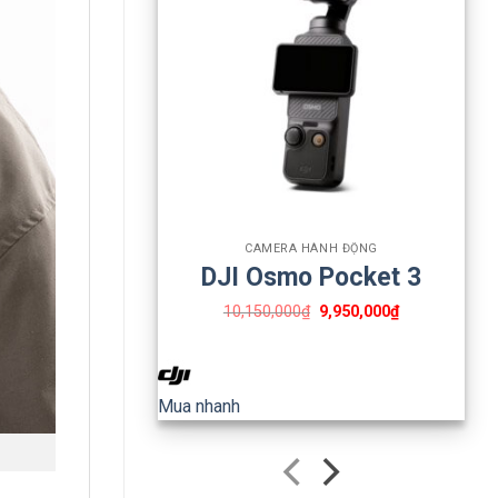
+
CAMERA HÀNH ĐỘNG
DJI Osmo Pocket 3
10,150,000
₫
9,950,000
₫
Mua nhanh