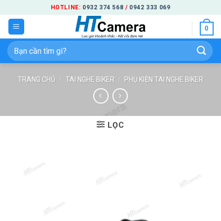
Bỏ
HOTLINE:
0932 374 568
/
0942 333 069
qua
0
nội
dung
Tìm
kiếm:
TRANG CHỦ
/
TAI NGHE BIKER
/
PHỤ KIỆN TAI NGHE BIKER
LỌC