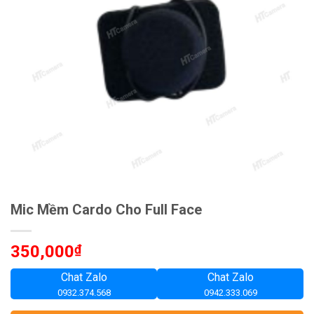
Mic Mềm Cardo Cho Full Face
350,000
₫
Chat Zalo
Chat Zalo
0932.374.568
0942.333.069