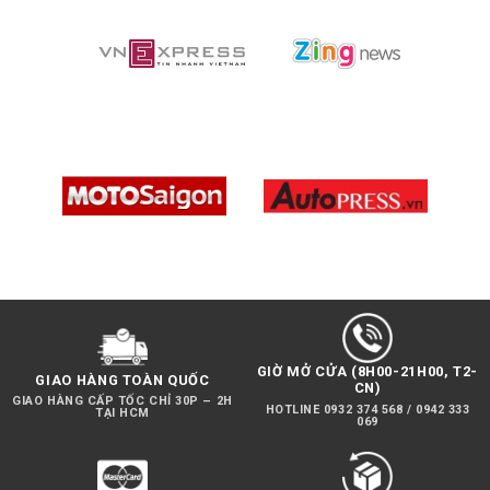
GIỜ MỞ CỬA (8H00-21H00, T2-
GIAO HÀNG TOÀN QUỐC
CN)
GIAO HÀNG CẤP TỐC CHỈ 30P – 2H
HOTLINE 0932 374 568 / 0942 333
TẠI HCM
069