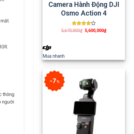
Camera Hành Động DJI
Osmo Action 4
 mắt.
Được
5,670,000
₫
5,600,000
₫
xếp hạng
4
5 sao
30R.
Mua nhanh
7
%
c thông
p người
.