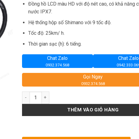
Đồng hồ LCD màu HD với độ nét cao, có khả năng 
nước IPX7.
Hệ thống hộp số Shimano với 9 tốc độ.
Tốc độ: 25km/ h.
Thời gian sạc (h): 6 tiếng.
Chat Zalo
Chat Zalo
0932.374.568
0942.333.06
Gọi Ngay
0932.374.568
Số lượng
THÊM VÀO GIỎ HÀNG