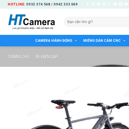
Bỏ
HOTLINE:
0932 374 568
/
0942 333 069
qua
nội
Tìm
dung
kiếm:
CAMERA HÀNH ĐỘNG
MIẾNG DÁN CẰM CNC
TRANG CHỦ
/
XE ĐIỆN GẬP