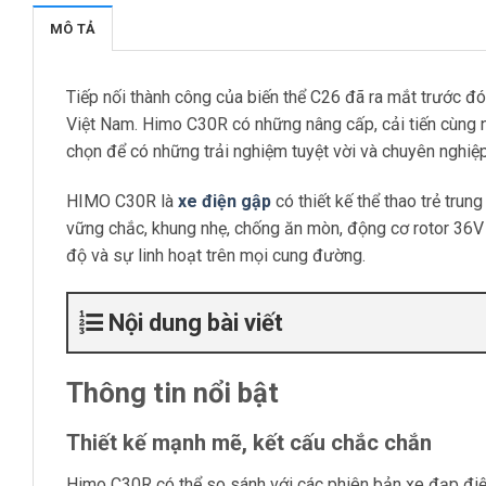
MÔ TẢ
Tiếp nối thành công của biến thể C26 đã ra mắt trước đó
Việt Nam. Himo C30R có những nâng cấp, cải tiến cùng 
chọn để có những trải nghiệm tuyệt vời và chuyên nghiệp
HIMO C30R là
xe điện gập
có thiết kế thể thao trẻ tru
vững chắc, khung nhẹ, chống ăn mòn, động cơ rotor 36V 
độ và sự linh hoạt trên mọi cung đường.
Nội dung bài viết
Thông tin nổi bật
Thiết kế mạnh mẽ, kết cấu chắc chắn
Himo C30R có thể so sánh với các phiên bản xe đạp điệ