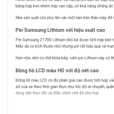
bằng hợp kim nhôm hộp cao cấp, có khả năng chống ăn
Nhà sản xuất còn phủ lên các mối hàn trên thân máy để t
Pin Sumsung Lithium với hiệu suất cao
Pin Sumsung 21700 Lithium nhỏ bé được tích hợp bên t
Mặc dù có kích thước nhỏ nhưng pin rất hiệu quả và mạn
Hơn nữa, nhờ cơ chế khóa kép, viên pin Lithium này có thể
Đồng hồ LCD màu HD với độ nét cao
Đồng hồ màu LCD có độ phân giải cao được tích hợp vào 
số của xe theo thời gian thực như tốc độ di chuyển, quãng
dùng tiện theo dõi và điều chỉnh chế độ phù hợp.
Mặt khác, chiếc đồng hồ này còn có khả năng chống thấm