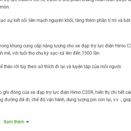
 mòn.
ạo sự kết nối liền mạch nguyên khối, tăng thêm phần tỉ mỉ và bắt
rong khung cung cấp năng lượng cho xe đạp trợ lực điện Himo C
h mẽ, với tuổi thọ chu kỳ sạc-xả lên đến 1500 lần.
 tháo rời tùy theo sở thích đi lại và luyện tập của mỗi người.
ghi đông của xe đạp trợ lực điện Himo C30R, hiển thị chi tiết cá
 đường đã đi, chế độ vận hành, dung lượng pin còn lại, v.v. ., giú
 nước IPX7, giúp bạn an toàn khi đi mưa hoặc tiếp xúc với nước
Xem thêm