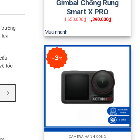
Gimbal Chống Rung
Smart X PRO
1,650,000
₫
1,390,000
₫
ị trường
Mua nhanh
 lựa
3
 cấu
%
về tốc
+
CAMERA HÀNH ĐỘNG
àm