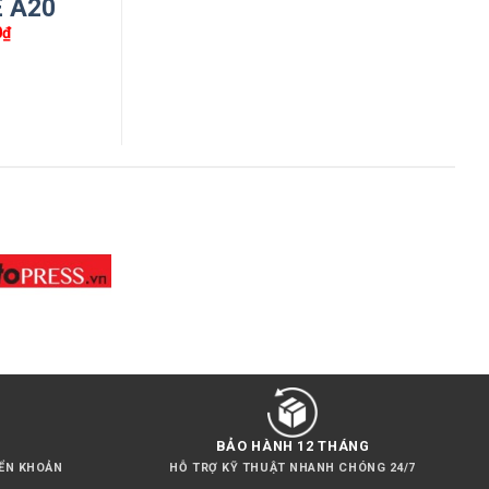
E A20
0
₫
àm hoàn
ể chịu
BẢO HÀNH 12 THÁNG
YỂN KHOẢN
HỖ TRỢ KỸ THUẬT NHANH CHÓNG 24/7