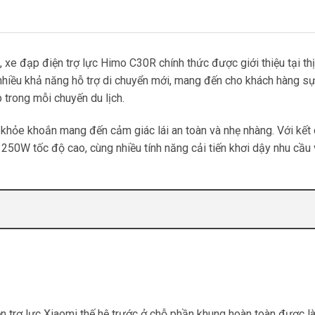
, xe đạp điện trợ lực Himo C30R chính thức được giới thiệu tại th
nhiều khả năng hỗ trợ di chuyển mới, mang đến cho khách hàng sự
 trong mỗi chuyến du lịch.
ng khỏe khoắn mang đến cảm giác lái an toàn và nhẹ nhàng. Với kết
250W tốc độ cao, cùng nhiều tính năng cải tiến khơi dậy nhu cầu 
n trợ lực Xiaomi thế hệ trước ở chỗ phần khung hoàn toàn được l