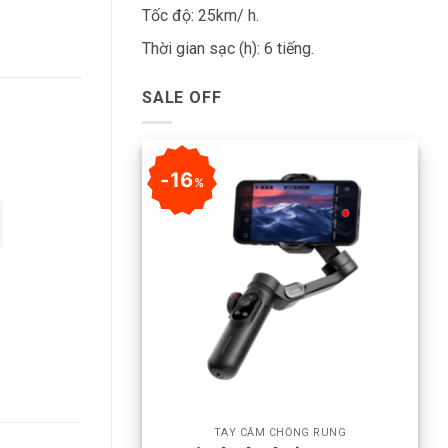
Tốc độ: 25km/ h.
Thời gian sạc (h): 6 tiếng.
SALE OFF
16
%
+
TAY CẦM CHỐNG RUNG