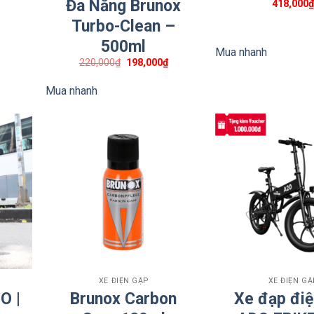
Đa Năng Brunox
418,000
ế mạnh về thiết kế và hiệu suất:
Turbo-Clean –
500ml
Mua nhanh
uổi thọ cao
Giá
Giá
220,000
₫
198,000
₫
gốc
hiện
là:
tại
t ve cơ thể mà không gây đau.
Mua nhanh
220,000₫.
là:
198,000₫.
cao.
+
+
XE ĐIỆN GẬP
XE ĐIỆN GẬ
O |
Brunox Carbon
Xe đạp điệ