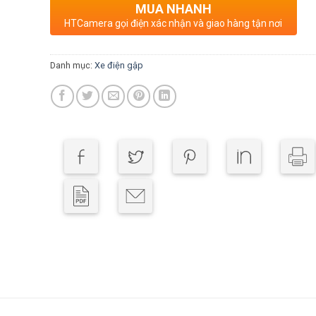
MUA NHANH
HTCamera gọi điện xác nhận và giao hàng tận nơi
Danh mục:
Xe điện gập