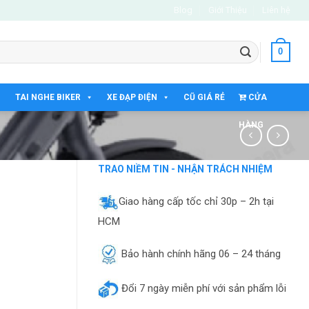
Blog
Giới Thiệu
Liên hệ
0
TAI NGHE BIKER
XE ĐẠP ĐIỆN
CŨ GIÁ RẺ
CỬA
HÀNG
TRAO NIỀM TIN - NHẬN TRÁCH NHIỆM
Giao hàng cấp tốc chỉ 30p – 2h tại
HCM
Bảo hành chính hãng 06 – 24 tháng
Đổi 7 ngày miễn phí với sản phẩm lỗi