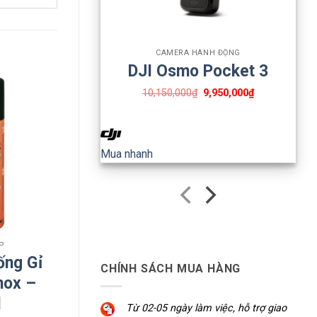
+
trợ
CAMERA HÀNH ĐỘNG
DJI Osmo Pocket 3
10,150,000
₫
9,950,000
₫
,
Mua nhanh
ụng
P
ống Gỉ
CHÍNH SÁCH MUA HÀNG
nox –
l
Từ 02-05 ngày làm việc, hỗ trợ giao