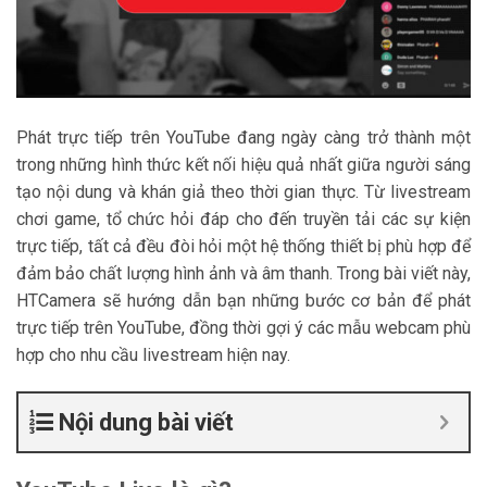
Phát trực tiếp trên YouTube đang ngày càng trở thành một
trong những hình thức kết nối hiệu quả nhất giữa người sáng
tạo nội dung và khán giả theo thời gian thực. Từ livestream
chơi game, tổ chức hỏi đáp cho đến truyền tải các sự kiện
trực tiếp, tất cả đều đòi hỏi một hệ thống thiết bị phù hợp để
đảm bảo chất lượng hình ảnh và âm thanh. Trong bài viết này,
HTCamera sẽ hướng dẫn bạn những bước cơ bản để phát
trực tiếp trên YouTube, đồng thời gợi ý các mẫu webcam phù
hợp cho nhu cầu livestream hiện nay.
Nội dung bài viết