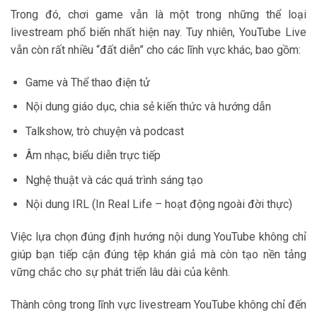
Trong đó, chơi game vẫn là một trong những thể loại
livestream phổ biến nhất hiện nay. Tuy nhiên, YouTube Live
vẫn còn rất nhiều “đất diễn” cho các lĩnh vực khác, bao gồm:
Game và Thể thao điện tử
Nội dung giáo dục, chia sẻ kiến thức và hướng dẫn
Talkshow, trò chuyện và podcast
Âm nhạc, biểu diễn trực tiếp
Nghệ thuật và các quá trình sáng tạo
Nội dung IRL (In Real Life – hoạt động ngoài đời thực)
Việc lựa chọn đúng định hướng nội dung YouTube không chỉ
giúp bạn tiếp cận đúng tệp khán giả mà còn tạo nền tảng
vững chắc cho sự phát triển lâu dài của kênh.
Thành công trong lĩnh vực livestream YouTube không chỉ đến