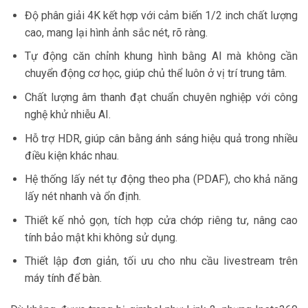
Độ phân giải 4K kết hợp với cảm biến 1/2 inch chất lượng
cao, mang lại hình ảnh sắc nét, rõ ràng.
Tự động căn chỉnh khung hình bằng AI mà không cần
chuyển động cơ học, giúp chủ thể luôn ở vị trí trung tâm.
Chất lượng âm thanh đạt chuẩn chuyên nghiệp với công
nghệ khử nhiễu AI.
Hỗ trợ HDR, giúp cân bằng ánh sáng hiệu quả trong nhiều
điều kiện khác nhau.
Hệ thống lấy nét tự động theo pha (PDAF), cho khả năng
lấy nét nhanh và ổn định.
Thiết kế nhỏ gọn, tích hợp cửa chớp riêng tư, nâng cao
tính bảo mật khi không sử dụng.
Thiết lập đơn giản, tối ưu cho nhu cầu livestream trên
máy tính để bàn.