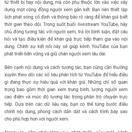
từ thiết bị hay nội dung, mà còn phụ thuộc lớn vào việc xây
dựng một cộng đồng người xem gắn kết. Bạn nên thiết lập
lịch phát sóng cố định và thông báo rõ ràng để khán giả biết
thời gian theo dõi. Trong suốt buổi livestream YouTube, hãy
chủ động tương tác với người xem, trả lời bình luận, đặt câu
hỏi và tạo điều kiện để khán giả trực tiếp tham gia vào nội
dung. Chính sự kết nối này sẽ giúp kênh YouTube của bạn
phát triển bền vững và giữ chân người xem lâu dài.
Bên cạnh nội dung và cách tương tác, bạn cũng cần thường
xuyên theo dõi các số liệu phân tích từ YouTube để hiểu điều
gì đang thực sự hiệu quả với khán giả. Những chỉ số quan
trọng bao gồm thời gian xem trung bình, lượng người xem
cao điểm và mức độ tương tác trong phần trò chuyện trực
tiếp. Dựa trên các dữ liệu này, bạn có thể từng bước điều
chỉnh nội dung, phong cách dẫn dắt và cách trình bày sao
cho phù hợp hơn với người xem.