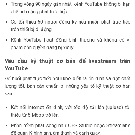
Trong vòng 90 ngày gần nhất, kênh YouTube không bị hạn
chế tính năng phát trực tiếp.
Có tối thiểu 50 người đăng ký nếu muốn phát trực tiếp
trên thiết bị di động.
Kênh YouTube hoạt động bình thường và không có vi
phạm bản quyền đang bị xử lý.
Yêu cầu kỹ thuật cơ bản để livestream trên
YouTube
Để buổi phát trực tiếp YouTube diễn ra ổn định và đạt chất
lượng tốt, bạn cần chuẩn bị những yếu tố kỹ thuật cơ bản
sau:
Kết nối internet ổn định, với tốc độ tải lên (upload) tối
thiểu từ 5 Mbps trở lên.
Phần mềm phát sóng như OBS Studio hoặc Streamlabs
để quản lý hình ảnh, âm thanh và cảnh quay.