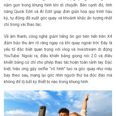
nằm gọn trong khung hình khi di chuyển. Bên cạnh đó, tính
năng Quick Edit và AI Edit giúp đơn giản hóa quy trình hậu
kỳ, tự động đề xuất góc quay và khoảnh khắc ấn tượng nhất
chỉ trong vài thao tác.
Về âm thanh, công nghệ giảm tiếng ồn gió tiên tiến trên X4
đảm bảo thu âm rõ ràng ngay cả khi quay ngoài trời. Đây là
yếu tố đặc biệt quan trọng với vlog và livestream di động
YouTube. Ngoài ra, điều khiển bằng giọng nói 2.0 và điều
khiển bằng cử chỉ cho phép thao tác hoàn toàn rảnh tay. Đặc
biệt, hiệu ứng gậy selfie “vô hình” tạo ra góc quay như máy
bay theo sau, mang lại góc nhìn người thứ ba độc đáo mà
không để lộ bất kỳ thiết bị nào trong khung hình.