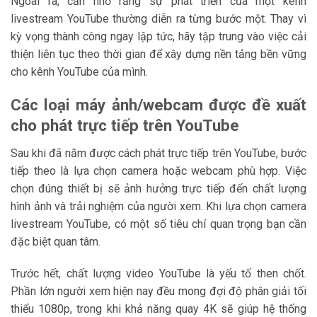
Ngoài ra, cần nhớ rằng sự phát triển của một kênh
livestream YouTube thường diễn ra từng bước một. Thay vì
kỳ vọng thành công ngay lập tức, hãy tập trung vào việc cải
thiện liên tục theo thời gian để xây dựng nền tảng bền vững
cho kênh YouTube của mình.
Các loại máy ảnh/webcam được đề xuất
cho phát trực tiếp trên YouTube
Sau khi đã nắm được cách phát trực tiếp trên YouTube, bước
tiếp theo là lựa chọn camera hoặc webcam phù hợp. Việc
chọn đúng thiết bị sẽ ảnh hưởng trực tiếp đến chất lượng
hình ảnh và trải nghiệm của người xem. Khi lựa chọn camera
livestream YouTube, có một số tiêu chí quan trọng bạn cần
đặc biệt quan tâm.
Trước hết, chất lượng video YouTube là yếu tố then chốt.
Phần lớn người xem hiện nay đều mong đợi độ phân giải tối
thiểu 1080p, trong khi khả năng quay 4K sẽ giúp hệ thống