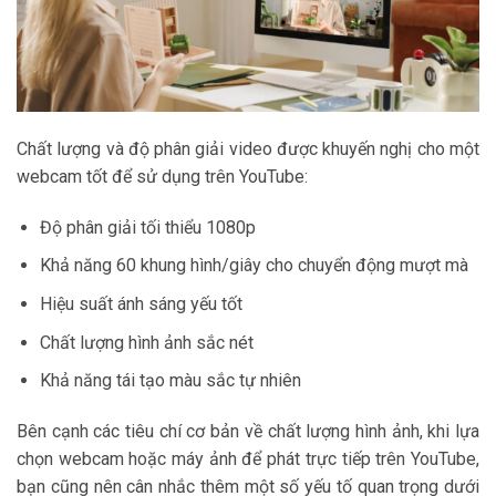
Chất lượng và độ phân giải video được khuyến nghị cho một
webcam tốt để sử dụng trên YouTube:
Độ phân giải tối thiểu 1080p
Khả năng 60 khung hình/giây cho chuyển động mượt mà
Hiệu suất ánh sáng yếu tốt
Chất lượng hình ảnh sắc nét
Khả năng tái tạo màu sắc tự nhiên
Bên cạnh các tiêu chí cơ bản về chất lượng hình ảnh, khi lựa
chọn webcam hoặc máy ảnh để phát trực tiếp trên YouTube,
bạn cũng nên cân nhắc thêm một số yếu tố quan trọng dưới