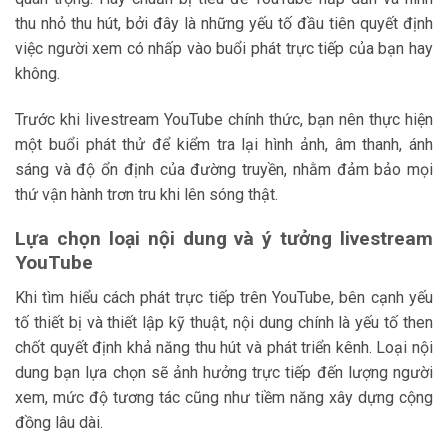
thu nhỏ thu hút, bởi đây là những yếu tố đầu tiên quyết định
việc người xem có nhấp vào buổi phát trực tiếp của bạn hay
không.
Trước khi livestream YouTube chính thức, bạn nên thực hiện
một buổi phát thử để kiểm tra lại hình ảnh, âm thanh, ánh
sáng và độ ổn định của đường truyền, nhằm đảm bảo mọi
thứ vận hành trơn tru khi lên sóng thật.
Lựa chọn loại nội dung và ý tưởng livestream
YouTube
Khi tìm hiểu cách phát trực tiếp trên YouTube, bên cạnh yếu
tố thiết bị và thiết lập kỹ thuật, nội dung chính là yếu tố then
chốt quyết định khả năng thu hút và phát triển kênh. Loại nội
dung bạn lựa chọn sẽ ảnh hưởng trực tiếp đến lượng người
xem, mức độ tương tác cũng như tiềm năng xây dựng cộng
đồng lâu dài.