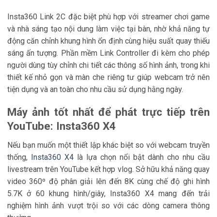
Insta360 Link 2C đặc biệt phù hợp với streamer chơi game
và nhà sáng tạo nội dung làm việc tại bàn, nhờ khả năng tự
động căn chỉnh khung hình ổn định cùng hiệu suất quay thiếu
sáng ấn tượng. Phần mềm Link Controller đi kèm cho phép
người dùng tùy chỉnh chi tiết các thông số hình ảnh, trong khi
thiết kế nhỏ gọn và màn che riêng tư giúp webcam trở nên
tiện dụng và an toàn cho nhu cầu sử dụng hằng ngày.
Máy ảnh tốt nhất để phát trực tiếp trên
YouTube: Insta360 X4
Nếu bạn muốn một thiết lập khác biệt so với webcam truyền
thống,
Insta360 X4
là lựa chọn nổi bật dành cho nhu cầu
livestream trên YouTube kết hợp vlog. Sở hữu khả năng quay
video 360º độ phân giải lên đến 8K cùng chế độ ghi hình
5.7K ở 60 khung hình/giây, Insta360 X4 mang đến trải
nghiệm hình ảnh vượt trội so với các dòng camera thông