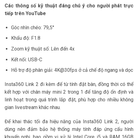
Các thông số kỹ thuật đáng chú ý cho người phát trực
tiếp trên YouTube
Góc nhìn chéo: 79,5°
Khẩu độ: F1.8
Zoom kỹ thuật số: Lên đến 4x
Kết nối: USB-C
Hỗ trợ độ phân giải: 4K@30fps ở cả chế độ ngang và dọc
Insta360 Link 2 đi kèm đế từ tính đặt bàn, đồng thời có thể
kết hợp với chân máy mini 2 trong 1 để tăng độ ổn định và
linh hoạt trong quá trình lắp đặt, phù hợp cho nhiều không
gian livestream khác nhau.
Để khai thác tối đa hiệu năng của Insta360 Link 2, người
dùng nên đảm bảo hệ thống máy tính đáp ứng cấu hình
khuyến nghị, bao gồm vi xử lý Intel Core i5 và RAM 16GB