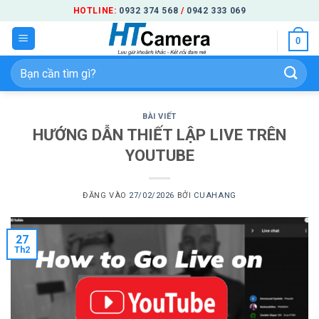
Bỏ
HOTLINE:
0932 374 568
/
0942 333 069
qua
0
nội
dung
Tìm
kiếm:
BÀI VIẾT
HƯỚNG DẪN THIẾT LẬP LIVE TRÊN
YOUTUBE
ĐĂNG VÀO
27/02/2026
BỞI
CUAHANG
27
Th2