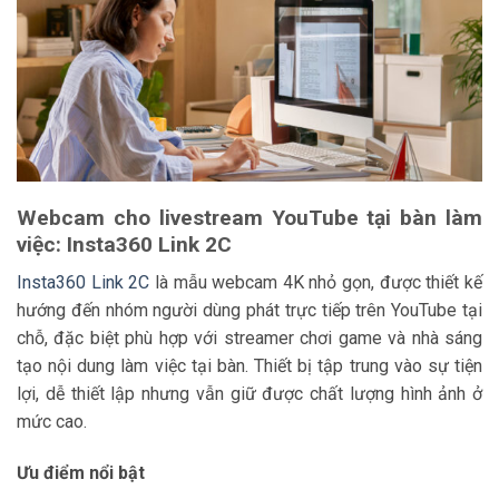
Webcam cho livestream YouTube tại bàn làm
việc: Insta360 Link 2C
Insta360 Link 2C
là mẫu webcam 4K nhỏ gọn, được thiết kế
hướng đến nhóm người dùng phát trực tiếp trên YouTube tại
chỗ, đặc biệt phù hợp với streamer chơi game và nhà sáng
tạo nội dung làm việc tại bàn. Thiết bị tập trung vào sự tiện
lợi, dễ thiết lập nhưng vẫn giữ được chất lượng hình ảnh ở
mức cao.
Ưu điểm nổi bật