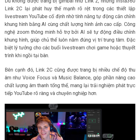
Dù không được trang bị gimbal như Link 2, nhưng Insta360
Link 2C lại phát huy thế mạnh rõ rệt trong các thiết lập
livestream YouTube cố định nhờ tính năng tự động căn chỉnh
khung hình bằng AI cùng chất lượng hình ảnh cao cấp. Công
nghệ zoom thông minh hỗ trợ bởi AI sẽ tự động điều chỉnh
khung hình, giúp chủ thể luôn nằm đúng vị trí trung tâm. Đặc
biệt lý tưởng cho các buổi livestream chơi game hoặc thuyết
trình khi ngồi tại bàn.
Bên cạnh đó, Link 2C cũng được trang bị nhiều chế độ thu
âm như Voice Focus và Music Balance, góp phần nâng cao
chất lượng âm thanh tổng thể, mang lại trải nghiệm phát trực
tiếp YouTube rõ ràng và chuyên nghiệp hơn.