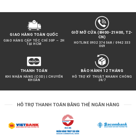
GIỜ MỞ CỬA (8H00-21H00, T2-
GIAO HÀNG TOÀN QUỐC
CN)
GIAO HÀNG CẤP TỐC CHỈ 30P – 2H
HOTLINE 0932 374 568 / 0942 333
TẠI HCM
069
THANH TOÁN
BẢO HÀNH 12 THÁNG
KHI NHẬN HÀNG (COD) | CHUYỂN
HỖ TRỢ KỸ THUẬT NHANH CHÓNG
KHOẢN
24/7
HỖ TRỢ THANH TOÁN BẰNG THẺ NGÂN HÀNG