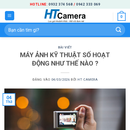
Bỏ
HOTLINE:
0932 374 568
/
0942 333 069
qua
0
nội
dung
Tìm
kiếm:
BÀI VIẾT
MÁY ẢNH KỸ THUẬT SỐ HOẠT
ĐỘNG NHƯ THẾ NÀO ?
ĐĂNG VÀO
04/03/2026
BỞI
HT CAMERA
04
Th3