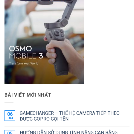
BÀI VIẾT MỚI NHẤT
GAMECHANGER – THẾ HỆ CAMERA TIẾP THEO
06
Th4
ĐƯỢC GOPRO GỌI TÊN
Không
có
HƯỚNG DẪN SỬ DỤNG TÍNH NĂNG CÂN BẰNG
05
bình