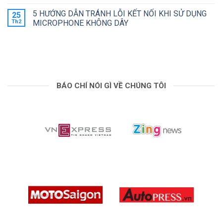
CHẤT
có
DẪN
LƯỢNG
bình
THIẾT
5 HƯỚNG DẪN TRÁNH LỖI KẾT NỐI KHI SỬ DỤNG
25
ÂM
luận
LẬP
ở
Th2
THANH
MICROPHONE KHÔNG DÂY
LIVE
SO
KHI
TRÊN
Không
SÁNH
SỬ
YOUTUBE
có
INSTA360
DỤNG
bình
X5
MICROPHONE
luận
VÀ
KHÔNG
ở
INSTA360
DÂY
5
X4
HƯỚNG
AIR
DẪN
TRÁNH
BÁO CHÍ NÓI GÌ VỀ CHÚNG TÔI
LỖI
KẾT
NỐI
KHI
SỬ
DỤNG
MICROPHONE
KHÔNG
DÂY