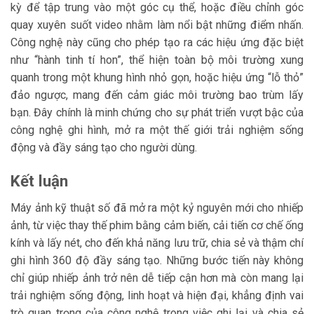
kỳ để tập trung vào một góc cụ thể, hoặc điều chỉnh góc
quay xuyên suốt video nhằm làm nổi bật những điểm nhấn.
Công nghệ này cũng cho phép tạo ra các hiệu ứng đặc biệt
như “hành tinh tí hon”, thể hiện toàn bộ môi trường xung
quanh trong một khung hình nhỏ gọn, hoặc hiệu ứng “lỗ thỏ”
đảo ngược, mang đến cảm giác môi trường bao trùm lấy
bạn. Đây chính là minh chứng cho sự phát triển vượt bậc của
công nghệ ghi hình, mở ra một thế giới trải nghiệm sống
động và đầy sáng tạo cho người dùng.
Kết luận
Máy ảnh kỹ thuật số đã mở ra một kỷ nguyên mới cho nhiếp
ảnh, từ việc thay thế phim bằng cảm biến, cải tiến cơ chế ống
kính và lấy nét, cho đến khả năng lưu trữ, chia sẻ và thậm chí
ghi hình 360 độ đầy sáng tạo. Những bước tiến này không
chỉ giúp nhiếp ảnh trở nên dễ tiếp cận hơn mà còn mang lại
trải nghiệm sống động, linh hoạt và hiện đại, khẳng định vai
trò quan trọng của công nghệ trong việc ghi lại và chia sẻ