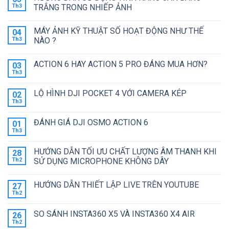
luận
Th3
TRẮNG TRONG NHIẾP ẢNH
ở
GAMECHANGER
Không
–
có
MÁY ẢNH KỸ THUẬT SỐ HOẠT ĐỘNG NHƯ THẾ
04
THẾ
bình
HỆ
luận
Th3
NÀO ?
CAMERA
ở
TIẾP
HƯỚNG
Không
THEO
DẪN
có
ACTION 6 HAY ACTION 5 PRO ĐÁNG MUA HƠN?
03
ĐƯỢC
SỬ
bình
GOPRO
DỤNG
luận
Th3
Không
GỌI
TÍNH
ở
có
TÊN
NĂNG
MÁY
bình
CÂN
ẢNH
LỘ HÌNH DJI POCKET 4 VỚI CAMERA KÉP
02
luận
BẰNG
KỸ
ở
Th3
TRẮNG
THUẬT
Không
ACTION
TRONG
SỐ
có
6
NHIẾP
HOẠT
bình
HAY
ĐÁNH GIÁ DJI OSMO ACTION 6
01
ẢNH
ĐỘNG
luận
ACTION
ở
Th3
NHƯ
Không
5
LỘ
THẾ
có
PRO
HÌNH
NÀO
bình
ĐÁNG
DJI
HƯỚNG DẪN TỐI ƯU CHẤT LƯỢNG ÂM THANH KHI
?
28
luận
MUA
POCKET
ở
Th2
SỬ DỤNG MICROPHONE KHÔNG DÂY
HƠN?
4
ĐÁNH
VỚI
Không
GIÁ
CAMERA
có
DJI
KÉP
HƯỚNG DẪN THIẾT LẬP LIVE TRÊN YOUTUBE
27
bình
OSMO
luận
ACTION
Th2
Không
ở
6
có
HƯỚNG
bình
DẪN
SO SÁNH INSTA360 X5 VÀ INSTA360 X4 AIR
26
luận
TỐI
ở
Th2
ƯU
Không
HƯỚNG