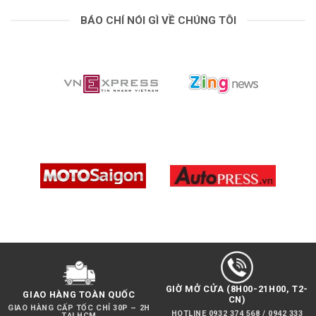
BÁO CHÍ NÓI GÌ VỀ CHÚNG TÔI
GIỜ MỞ CỬA (8H00-21H00, T2-
GIAO HÀNG TOÀN QUỐC
CN)
GIAO HÀNG CẤP TỐC CHỈ 30P – 2H
HOTLINE 0932 374 568 / 0942 333
TẠI HCM