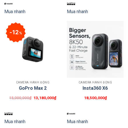
Mua nhanh
Mua nhanh
12
%
CAMERA HÀNH ĐỘNG
CAMERA HÀNH ĐỘNG
GoPro Max 2
Insta360 X6
Giá
Giá
15,000,000
₫
13,180,000
₫
18,500,000
₫
gốc
hiện
là:
tại
15,000,000₫.
là:
13,180,000₫.
Mua nhanh
Mua nhanh