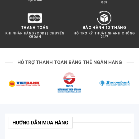
069
THANH TOÁN
BẢO HÀNH 12 THÁNG
KHI NHẬN HÀNG (COD) | CHUYỂN
HỖ TRỢ KỸ THUẬT NHANH CHÓNG
KHOẢN
24/7
HỖ TRỢ THANH TOÁN BẰNG THẺ NGÂN HÀNG
HƯỚNG DẪN MUA HÀNG