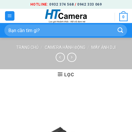
Bỏ
HOTLINE:
0932 374 568
/
0942 333 069
qua
0
nội
dung
Tìm
kiếm:
TRANG CHỦ
/
CAMERA HÀNH ĐỘNG
/
MÁY ẢNH DJI
LỌC