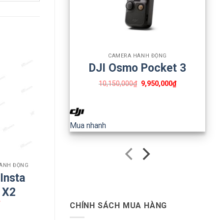
+
CAMERA HÀNH ĐỘNG
DJI Osmo Pocket 3
10,150,000
₫
9,950,000
₫
Mua nhanh
HÀNH ĐỘNG
 Insta
 thêm.
 X2
₫
CHÍNH SÁCH MUA HÀNG