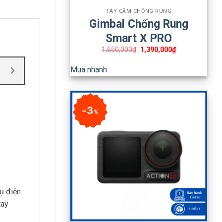
TAY CẦM CHỐNG RUNG
Gimbal Chống Rung
Smart X PRO
1,650,000
₫
1,390,000
₫
Mua nhanh
3
%
hụ điện
tay
+