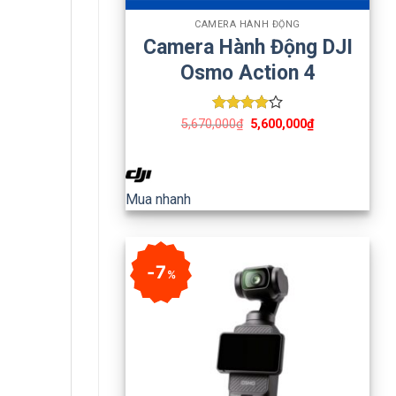
CAMERA HÀNH ĐỘNG
Camera Hành Động DJI
Osmo Action 4
Được
5,670,000
₫
5,600,000
₫
xếp hạng
4
5 sao
Mua nhanh
7
%