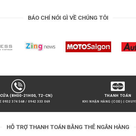
BÁO CHÍ NÓI GÌ VỀ CHÚNG TÔI
CỬA (8H00-21H00, T2-CN)
THANH TOÁN
 0932 374 568 / 0942 333 069
KHI NHẬN HÀNG (COD) | CHU
HỖ TRỢ THANH TOÁN BẰNG THẺ NGÂN HÀNG