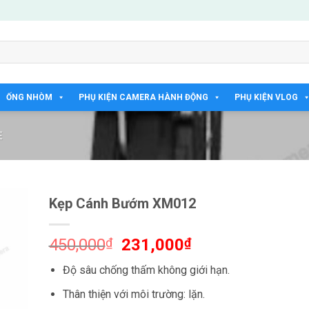
ỐNG NHÒM
PHỤ KIỆN CAMERA HÀNH ĐỘNG
PHỤ KIỆN VLOG
E
Kẹp Cánh Bướm XM012
Giá
Giá
450,000
₫
231,000
₫
gốc
hiện
Độ sâu chống thấm không giới hạn.
là:
tại
450,000₫.
là:
Thân thiện với môi trường: lặn.