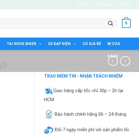
Blog
Giới Thiệu
Liên hệ
0
TAI NGHE BIKER
XE ĐẠP ĐIỆN
CŨ GIÁ RẺ
CỬA
HÀNG
TRAO NIỀM TIN - NHẬN TRÁCH NHIỆM
Giao hàng cấp tốc chỉ 30p – 2h tại
HCM
Bảo hành chính hãng 06 – 24 tháng
Đổi 7 ngày miễn phí với sản phẩm lỗi