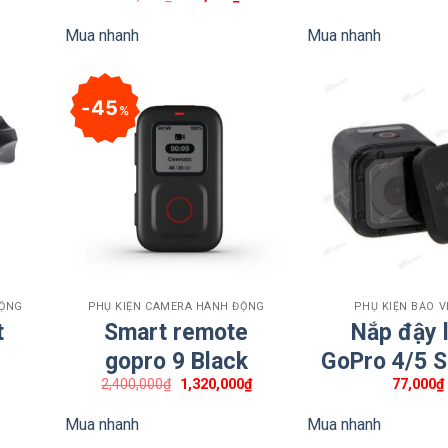
gốc
hiện
là:
tại
Mua nhanh
Mua nhanh
300,000₫.
là:
275,000₫.
45
%
nh, Quận 1, TP.HCM
+
+
ĐỘNG
PHỤ KIỆN CAMERA HÀNH ĐỘNG
PHỤ KIỆN BẢO 
t
Smart remote
Nắp đậy 
gopro 9 Black
GoPro 4/5 S
Giá
Giá
2,400,000
₫
1,320,000
₫
77,000
₫
gốc
hiện
là:
tại
mera-hanh-dong/kep-canh-buom-xm012/
Mua nhanh
Mua nhanh
2,400,000₫.
là:
1,320,000₫.