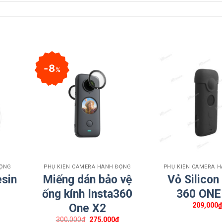
p Cánh Bướm XM012
8
%
+
+
ĐỘNG
PHỤ KIỆN CAMERA HÀNH ĐỘNG
PHỤ KIỆN CAMERA 
esin
Miếng dán bảo vệ
Vỏ Silicon
ẹp Cánh Bướm XM012 hãy liên hệ với HTCamera để được giải đáp
ống kính Insta360
360 ONE
209,000
One X2
và hỗ trợ
Giá
Giá
300,000
₫
275,000
₫