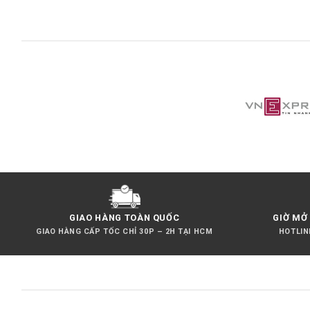
Xem thêm:
Hút Kính TELESIN
,
Magic arm mini 1/4
GIAO HÀNG TOÀN QUỐC
GIỜ MỞ 
GIAO HÀNG CẤP TỐC CHỈ 30P – 2H TẠI HCM
HOTLINE