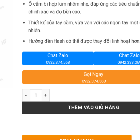
231,000₫.
Ổ cắm bi hợp kim nhôm nhẹ, đáp ứng các tiêu chuẩ
chính xác và độ bền cao.
Thiết kế của tay cầm, vừa vặn với các ngón tay một
nhiên.
Hướng đèn flash có thể được thay đổi linh hoạt hơn
Chat Zalo
Chat Zalo
0932.374.568
0942.333.06
Gọi Ngay
0932.374.568
Số lượng
THÊM VÀO GIỎ HÀNG