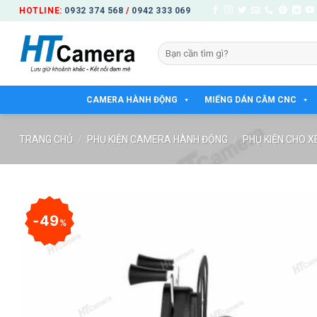
Bỏ
HOTLINE:
0932 374 568
/
0942 333 069
qua
nội
Tìm
dung
kiếm:
CAMERA HÀNH ĐỘNG
MIẾNG DÁN CẰM CNC
TRANG CHỦ
/
PHỤ KIỆN CAMERA HÀNH ĐỘNG
/
PHỤ KIỆN CHO X
49
%