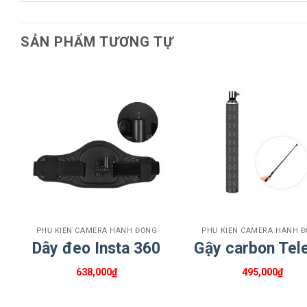
Kẹ
SẢN PHẨM TƯƠNG TỰ
Thông số kỹ thuật
Thương hiệu: Feichao
Chất liệu: Nhôm
Trọng lượng: abouot 66g
Màu sắc: Đen, Đỏ, Xanh Dương
+
+
Kết luận
PHỤ KIỆN CAMERA HÀNH ĐỘNG
PHỤ KIỆN CAMERA HÀNH 
Dây đeo Insta 360
Gậy carbon Tel
Nếu bạn vẫn chưa thấy đủ thông tin cần tìm kiếm về K
638,000
₫
495,000
₫
Thông tin liên hệ để được tư vấn 