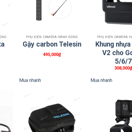
+
+
ĐỘNG
PHỤ KIỆN CAMERA HÀNH ĐỘNG
PHỤ KIỆN CAMERA 
ta
Gậy carbon Telesin
Khung nhựa 
V2 cho G
495,000
₫
5/6/7
308,000
Mua nhanh
Mua nhanh