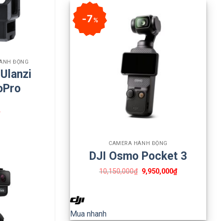
7
%
HÀNH ĐỘNG
Ulanzi
oPro
₫
+
CAMERA HÀNH ĐỘNG
DJI Osmo Pocket 3
10,150,000
₫
9,950,000
₫
Mua nhanh