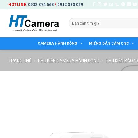
Bỏ
HOTLINE:
0932 374 568
/
0942 333 069
qua
nội
Tìm
dung
kiếm:
CAMERA HÀNH ĐỘNG
MIẾNG DÁN CẰM CNC
TRANG CHỦ
/
PHỤ KIỆN CAMERA HÀNH ĐỘNG
/
PHỤ KIỆN BẢO V