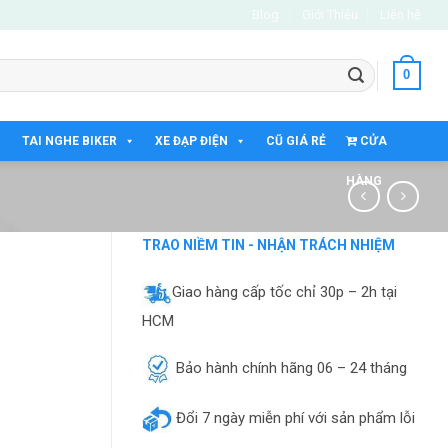
Blog
Giới Thiệu
Liên hệ
0
TAI NGHE BIKER
XE ĐẠP ĐIỆN
CŨ GIÁ RẺ
CỬA
HÀNG
TRAO NIỀM TIN - NHẬN TRÁCH NHIỆM
Giao hàng cấp tốc chỉ 30p – 2h tại
HCM
Bảo hành chính hãng 06 – 24 tháng
Đổi 7 ngày miễn phí với sản phẩm lỗi