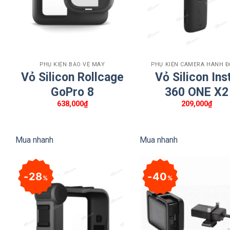
+
+
PHỤ KIỆN BẢO VỆ MÁY
PHỤ KIỆN CAMERA HÀNH 
Vỏ Silicon Rollcage
Vỏ Silicon Ins
GoPro 8
360 ONE X2
638,000
₫
209,000
₫
Mua nhanh
Mua nhanh
28
40
%
%