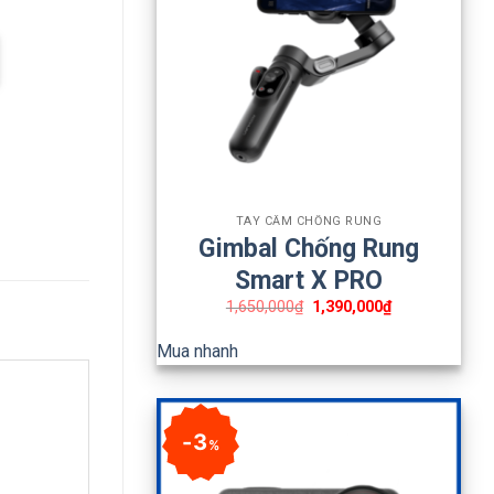
+
TAY CẦM CHỐNG RUNG
Gimbal Chống Rung
Smart X PRO
1,650,000
₫
1,390,000
₫
Mua nhanh
3
%