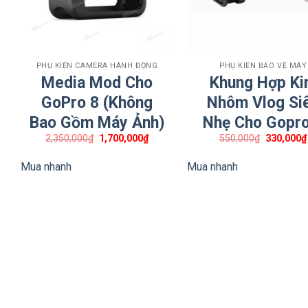
+
+
PHỤ KIỆN CAMERA HÀNH ĐỘNG
PHỤ KIỆN BẢO VỆ MÁY
Media Mod Cho
Khung Hợp K
GoPro 8 (Không
Nhôm Vlog Si
Bao Gồm Máy Ảnh)
Nhẹ Cho Gopro
Giá
Giá
Giá
2,350,000
₫
1,700,000
₫
550,000
₫
330,000
₫
gốc
hiện
gốc
là:
tại
là:
Mua nhanh
Mua nhanh
2,350,000₫.
là:
550,000₫.
1,700,000₫.