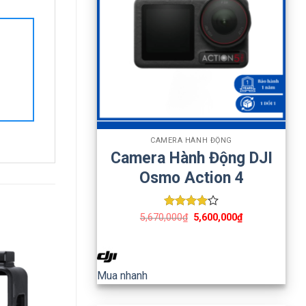
+
CAMERA HÀNH ĐỘNG
Camera Hành Động DJI
Osmo Action 4
Được
5,670,000
₫
5,600,000
₫
xếp hạng
4
5 sao
Mua nhanh