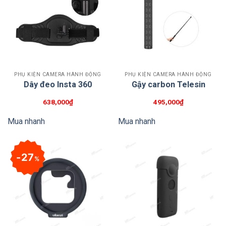
PHỤ KIỆN CAMERA HÀNH ĐỘNG
PHỤ KIỆN CAMERA HÀNH ĐỘNG
Dây đeo Insta 360
Gậy carbon Telesin
638,000
₫
495,000
₫
Mua nhanh
Mua nhanh
27
%