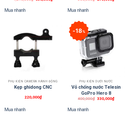
gốc
hiện
gốc
hiện
là:
tại
là:
tại
Mua nhanh
Mua nhanh
1,210,000₫.
là:
300,000₫.
là:
650,000₫.
275,000
18
%
PHỤ KIỆN CAMERA HÀNH ĐỘNG
PHỤ KIỆN DƯỚI NƯỚC
Kẹp ghidong CNC
Vỏ chống nước Telesin
GoPro Hero 8
220,000
₫
Giá
Giá
400,000
₫
330,000
₫
gốc
hiện
là:
tại
Mua nhanh
Mua nhanh
400,000₫.
là:
330,000