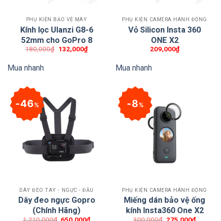
PHỤ KIỆN BẢO VỆ MÁY
PHỤ KIỆN CAMERA HÀNH ĐỘNG
Kính lọc Ulanzi G8-6
Vỏ Silicon Insta 360
52mm cho GoPro 8
ONE X2
Giá
Giá
180,000
₫
132,000
₫
209,000
₫
gốc
hiện
là:
tại
Mua nhanh
Mua nhanh
180,000₫.
là:
132,000₫.
46
8
%
%
DÂY ĐEO TAY - NGỰC - ĐẦU
PHỤ KIỆN CAMERA HÀNH ĐỘNG
Dây đeo ngực Gopro
Miếng dán bảo vệ ống
(Chính Hãng)
kính Insta360 One X2
Giá
Giá
Giá
Giá
1,210,000
₫
650,000
₫
300,000
₫
275,000
₫