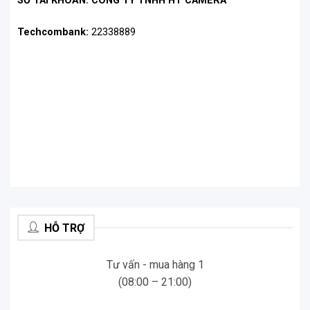
SỐ TÀI KHOẢN: CÔNG TY TNHH HT CAMERA
Techcombank:
22338889
.
.
.
.
.
.
.
.
HỖ TRỢ
Tư vấn - mua hàng 1
(08:00 – 21:00)