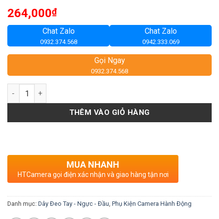
264,000
₫
Chat Zalo
Chat Zalo
0932.374.568
0942.333.069
Gọi Ngay
0932.374.568
Số lượng
THÊM VÀO GIỎ HÀNG
MUA NHANH
HTCamera gọi điện xác nhận và giao hàng tận nơi
Danh mục:
Dây Đeo Tay - Ngực - Đầu
,
Phụ Kiện Camera Hành Động