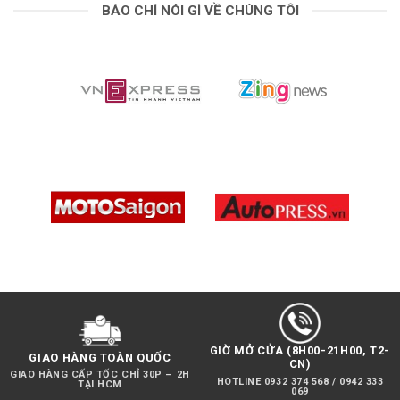
BÁO CHÍ NÓI GÌ VỀ CHÚNG TÔI
GIỜ MỞ CỬA (8H00-21H00, T2-
GIAO HÀNG TOÀN QUỐC
CN)
GIAO HÀNG CẤP TỐC CHỈ 30P – 2H
HOTLINE 0932 374 568 / 0942 333
TẠI HCM
069