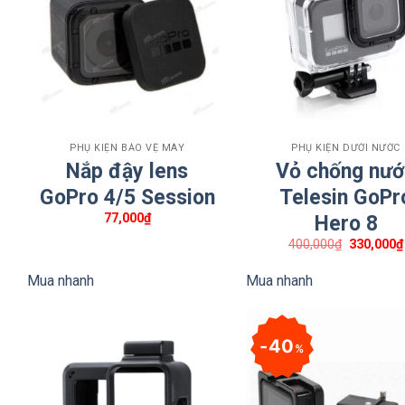
+
+
PHỤ KIỆN BẢO VỆ MÁY
PHỤ KIỆN DƯỚI NƯỚC
Nắp đậy lens
Vỏ chống nư
GoPro 4/5 Session
Telesin GoPr
77,000
₫
Hero 8
Thông tin chi tiết về Insta360 X
Giá
400,000
₫
330,000
₫
gốc
là:
Mua nhanh
Mua nhanh
Bộ sản phẩm bao gồm: 2 nắp bảo vệ ống kính tiêu chu
400,000₫.
Chất liệu: kính cường lực, nhựa, nam châm neodymiu
40
Trọng lượng: 4.2g
%
Kích thước: 35.7 × 35.2 × 11.65 mm