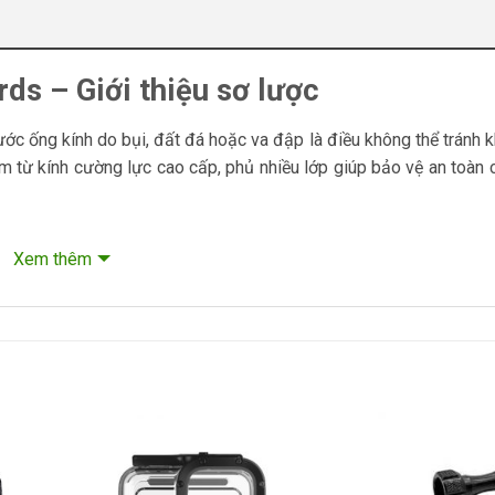
ds – Giới thiệu sơ lược
c ống kính do bụi, đất đá hoặc va đập là điều không thể tránh k
 từ kính cường lực cao cấp, phủ nhiều lớp giúp bảo vệ an toàn 
s Guards, máy quay sẽ tự động thay đổi cài đặt sang chế độ Len
Xem thêm
chất lượng hình ảnh rõ nét cho mọi thước phim.