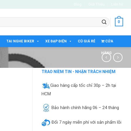
Blog
Giới Thiệu
Liên hệ
0
TAI NGHE BIKER
XE ĐẠP ĐIỆN
CŨ GIÁ RẺ
CỬA
HÀNG
TRAO NIỀM TIN - NHẬN TRÁCH NHIỆM
Giao hàng cấp tốc chỉ 30p – 2h tại
HCM
Bảo hành chính hãng 06 – 24 tháng
Đổi 7 ngày miễn phí với sản phẩm lỗi