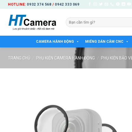
Bỏ
HOTLINE:
0932 374 568
/
0942 333 069
qua
nội
Tìm
dung
kiếm:
CAMERA HÀNH ĐỘNG
MIẾNG DÁN CẰM CNC
TRANG CHỦ
/
PHỤ KIỆN CAMERA HÀNH ĐỘNG
/
PHỤ KIỆN BẢO V