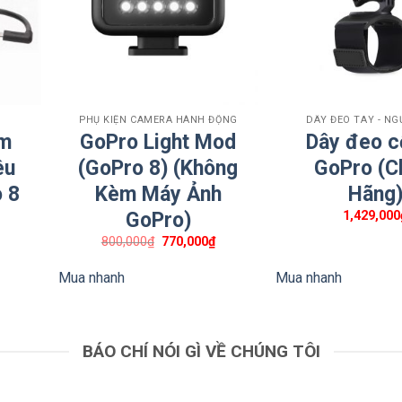
 của bạn khỏi tình trạng hao mòn hàng ngày.
áng và chất lượng hình ảnh.
+
+
PHỤ KIỆN CAMERA HÀNH ĐỘNG
DÂY ĐEO TAY - NG
rds – Chống trầy và bền chắc
im
GoPro Light Mod
Dây đeo c
êu
(GoPro 8) (Không
GoPro (C
h cường lực 7H* được gia cố chắc chắn giúp bảo vệ ống kính khỏ
 8
Kèm Máy Ảnh
Hãng
m nghiệm trong điều kiện phòng thí nghiệm. Bên cạnh đó, Inst
Giá
1,429,000
GoPro)
 phủ nhiều lớp giúp tối ưu hóa độ trong suốt, đảm bảo thu được 
hiện
tại
800,000
₫
770,000
₫
là:
330,000₫.
Mua nhanh
Mua nhanh
BÁO CHÍ NÓI GÌ VỀ CHÚNG TÔI