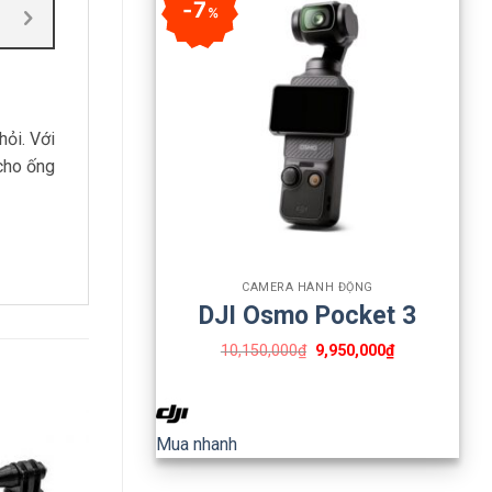
7
%
hỏi. Với
cho ống
s Guard
+
CAMERA HÀNH ĐỘNG
DJI Osmo Pocket 3
10,150,000
₫
9,950,000
₫
Mua nhanh