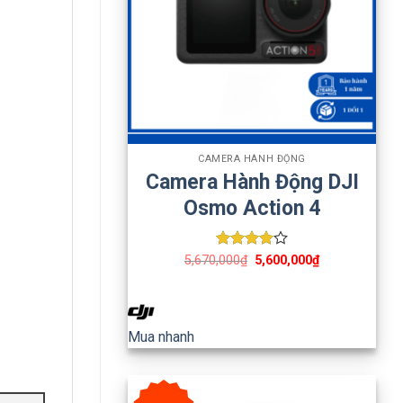
+
CAMERA HÀNH ĐỘNG
Camera Hành Động DJI
Osmo Action 4
Được
5,670,000
₫
5,600,000
₫
xếp hạng
4
5 sao
Mua nhanh