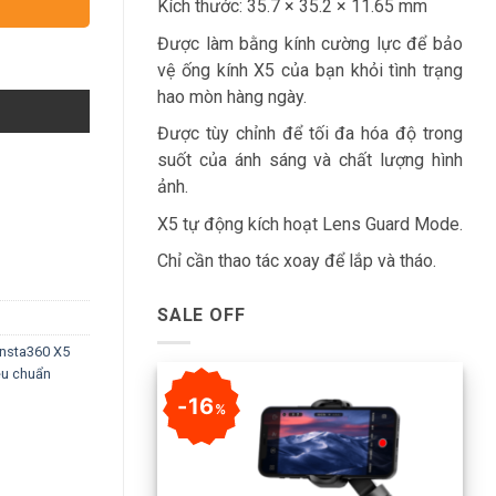
Kích thước: 35.7 × 35.2 × 11.65 mm
Được làm bằng kính cường lực để bảo
vệ ống kính X5 của bạn khỏi tình trạng
hao mòn hàng ngày.
Được tùy chỉnh để tối đa hóa độ trong
suốt của ánh sáng và chất lượng hình
ảnh.
X5 tự động kích hoạt Lens Guard Mode.
Chỉ cần thao tác xoay để lắp và tháo.
SALE OFF
Insta360 X5
êu chuẩn
16
%