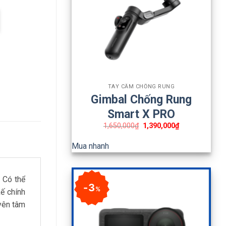
+
TAY CẦM CHỐNG RUNG
Gimbal Chống Rung
Smart X PRO
1,650,000
₫
1,390,000
₫
Mua nhanh
 Có thể
3
%
kế chính
 yên tâm