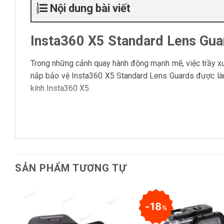
Nội dung bài viết
Insta360 X5 Standard Lens Guar
Trong những cảnh quay hành động mạnh mẽ, việc trầy xướ
nắp bảo vệ Insta360 X5 Standard Lens Guards được làm
kính Insta360 X5.
Đồng thời, ngay khi gắn nắp Insta360 X5 Standard Len
Mode cho phép quay chụp nhanh chóng mà vẫn đảm bảo 
SẢN PHẨM TƯƠNG TỰ
18
%