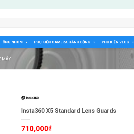
ỐNG NHÒM
PHỤ KIỆN CAMERA HÀNH ĐỘNG
PHỤ KIỆN VLOG
Ệ MÁY
Insta360 X5 Standard Lens Guards
710,000
₫