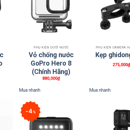
+
+
PHỤ KIỆN DƯỚI NƯỚC
PHỤ KIỆN CAMERA 
ớc
Vỏ chống nước
Kẹp ghidon
o
GoPro Hero 8
275,000
(Chính Hãng)
5 Standard Lens Guards
Giá
880,000
₫
hiện
tại
Mua nhanh
Mua nhanh
ẩn, 1 khăn lau ống kính
là:
330,000₫.
m
4
%