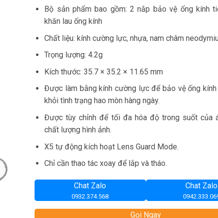
Bộ sản phẩm bao gồm: 2 nắp bảo vệ ống kính ti
khăn lau ống kính
Chất liệu: kính cường lực, nhựa, nam châm neodym
Trọng lượng: 4.2g
Kích thước: 35.7 × 35.2 × 11.65 mm
Được làm bằng kính cường lực để bảo vệ ống kính
khỏi tình trạng hao mòn hàng ngày.
Được tùy chỉnh để tối đa hóa độ trong suốt của 
chất lượng hình ảnh.
X5 tự động kích hoạt Lens Guard Mode.
Chỉ cần thao tác xoay để lắp và tháo.
Chat Zalo
Chat Zalo
0932.374.568
0942.333.06
Gọi Ngay