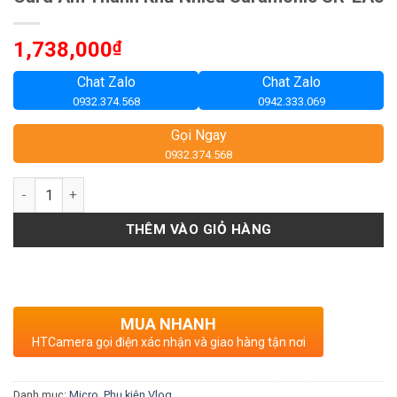
1,738,000
₫
Chat Zalo
Chat Zalo
0932.374.568
0942.333.069
Gọi Ngay
0932.374.568
Số lượng
THÊM VÀO GIỎ HÀNG
MUA NHANH
HTCamera gọi điện xác nhận và giao hàng tận nơi
Danh mục:
Micro
,
Phụ kiện Vlog