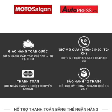
GIỜ MỞ CỬA (8H00-21H00, T2-
GIAO HÀNG TOÀN QUỐC
CN)
GIAO HÀNG CẤP TỐC CHỈ 30P – 2H
HOTLINE 0932 374 568 / 0942 333
TẠI HCM
069
THANH TOÁN
BẢO HÀNH 12 THÁNG
KHI NHẬN HÀNG (COD) | CHUYỂN
HỖ TRỢ KỸ THUẬT NHANH CHÓNG
KHOẢN
24/7
HỖ TRỢ THANH TOÁN BẰNG THẺ NGÂN HÀNG