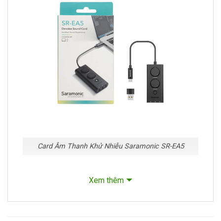
Card Âm Thanh Khử Nhiễu Saramonic SR-EA5
Xem thêm
Nội dung bài viết
Tính năng chính