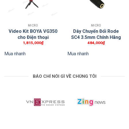
Hotline:
0932.374.568
/
0942.333.069
Website:
https://htcamera.htskys.com/
Hỗ trợ kỹ thuật:
0932.374.568
MICRO
MICRO
Video Kit BOYA VG350
Dây Chuyển Đổi Rode
CSKH:
1900.636.090
cho Điện thoại
SC4 3.5mm Chính Hãng
1,815,000
₫
484,000
₫
Email:
htcamera@htskys.com
Mua nhanh
Mua nhanh
BÁO CHÍ NÓI GÌ VỀ CHÚNG TÔI