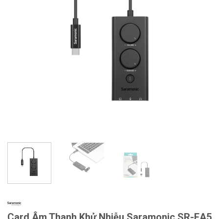
Card Âm Thanh Khử Nhiễu Saramonic SR-EA5