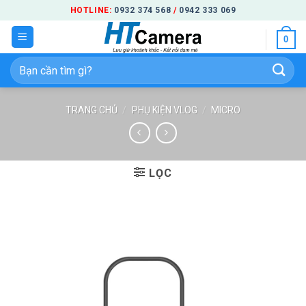
Bỏ
HOTLINE:
0932 374 568
/
0942 333 069
qua
0
nội
dung
Tìm
kiếm:
TRANG CHỦ
/
PHỤ KIỆN VLOG
/
MICRO
LỌC