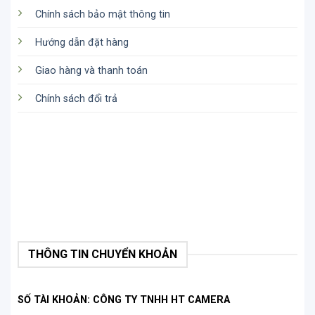
Chính sách bảo mật thông tin
CÔNG TY TNHH HTCAMERA
Hướng dẫn đặt hàng
Giao hàng và thanh toán
Địa chỉ:
174B Trần Hưng Đạo, Phường Nguyễn
Chính sách đổi trả
Cư Trinh, Quận 1, TP.HCM
Giờ mở cửa:
8.00AM – 09.00PM
Hotline:
0932.374.568
/
0942.333.069
Website:
https://htcamera.htskys.com/
Hỗ trợ kỹ thuật:
0932.374.568
CSKH:
1900.636.090
Email:
htcamera@htskys.com
THÔNG TIN CHUYỂN KHOẢN
Nguồn:
https://htcamera.htskys.com/phu-kien-
camera-hanh-dong/phu-kien-bao-ve-
SỐ TÀI KHOẢN: CÔNG TY TNHH HT CAMERA
may/khung-nhua-vlog-ulanzi-g8-9/