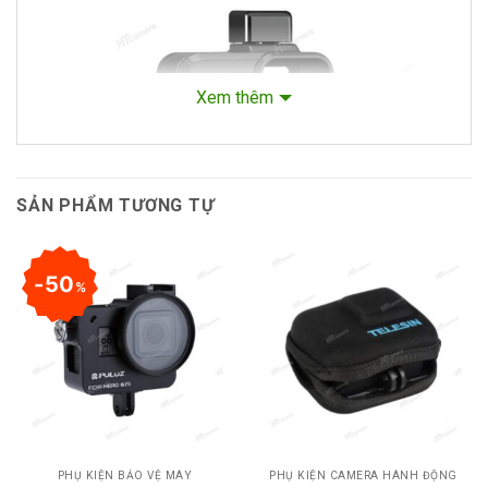
Xem thêm
SẢN PHẨM TƯƠNG TỰ
50
%
Khung nhựa vlog Ulanzi GoPro 8
Nội dung bài viết
PHỤ KIỆN BẢO VỆ MÁY
PHỤ KIỆN CAMERA HÀNH ĐỘNG
Những thông tin nổi bật liên quan đến