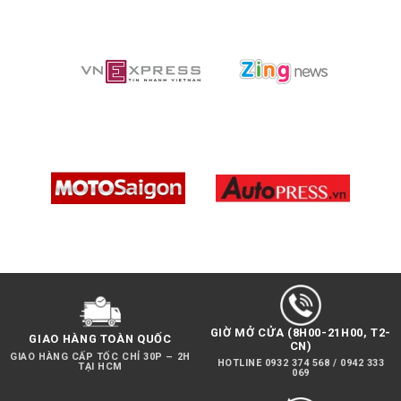
hiện hàng loạt các thao tác ghi lại hình ảnh đẹp mắt.
GIỜ MỞ CỬA (8H00-21H00, T2-
GIAO HÀNG TOÀN QUỐC
CN)
GIAO HÀNG CẤP TỐC CHỈ 30P – 2H
HOTLINE 0932 374 568 / 0942 333
TẠI HCM
069
Sản phẩm có kiểu dáng gọn nhẹ