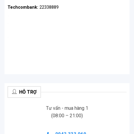
Techcombank:
22338889
Xem thêm:
Khung nhựa Ulanzi V2 cho GoPro
.
.
5/6/7,
Khung nhựa GoPro 5/6/7 Black hãng
.
.
.
.
.
.
HỖ TRỢ
Tư vấn - mua hàng 1
(08:00 – 21:00)