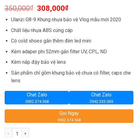
Giá
Giá
350,000
₫
308,000
₫
gốc
hiện
Ulanzi G8-9 Khung nhựa bảo vệ Vlog mẫu mới 2020
là:
tại
350,000₫.
là:
Chất liệu nhựa ABS cứng cáp
308,000₫.
Có cold shoes gắn thêm đèn led mini
Kèm adaper phi 52mm gắn filter UV, CPL, ND
Kèm nắp đậy bảo vệ lens
Sản phẩm chỉ gồm khung bảo vệ chưa có filter, caps che
lens
Chat Zalo
Chat Zalo
0932.374.568
0942.333.069
Gọi Ngay
0932.374.568
Số lượng