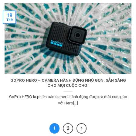
19
Th9
GOPRO HERO – CAMERA HÀNH ĐỘNG NHỎ GỌN, SẴN SÀNG
CHO MỌI CUỘC CHƠI
GoPro HERO là phiên bản camera hành động được ra mắt cùng lúc
với Hero[...]
1
2