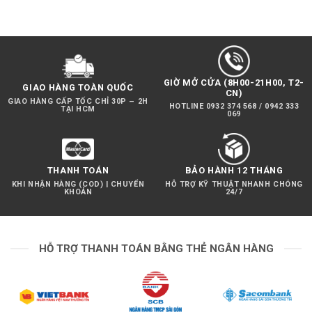
GIỜ MỞ CỬA (8H00-21H00, T2-
GIAO HÀNG TOÀN QUỐC
CN)
GIAO HÀNG CẤP TỐC CHỈ 30P – 2H
HOTLINE 0932 374 568 / 0942 333
TẠI HCM
069
THANH TOÁN
BẢO HÀNH 12 THÁNG
KHI NHẬN HÀNG (COD) | CHUYỂN
HỖ TRỢ KỸ THUẬT NHANH CHÓNG
KHOẢN
24/7
HỖ TRỢ THANH TOÁN BẰNG THẺ NGÂN HÀNG