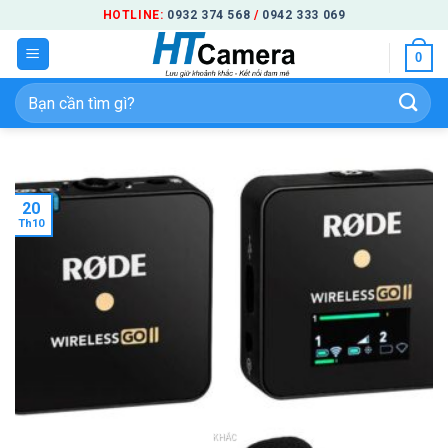
Bỏ
HOTLINE:
0932 374 568
/
0942 333 069
qua
0
nội
dung
Tìm
kiếm:
20
Th10
KHÁC