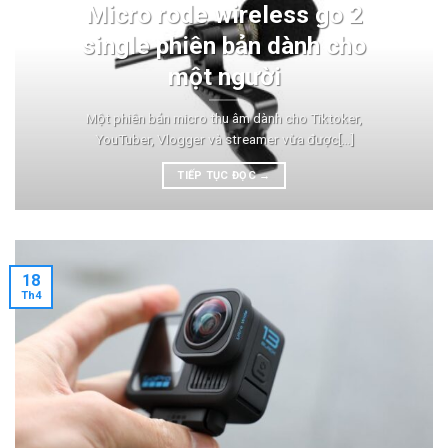
Micro rode wireless go 2
single phiên bản dành cho
một người
Một phiên bản micro thu âm dành cho Tiktoker,
YouTuber, Vlogger và streamer vừa được[...]
TIẾP TỤC ĐỌC
→
18
Th4