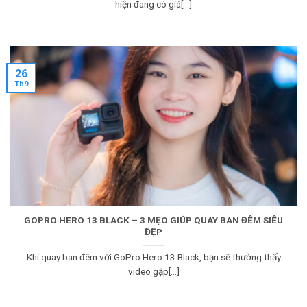
hiện đang có giá[...]
26
Th9
GOPRO HERO 13 BLACK – 3 MẸO GIÚP QUAY BAN ĐÊM SIÊU
ĐẸP
Khi quay ban đêm với GoPro Hero 13 Black, bạn sẽ thường thấy
video gặp[...]