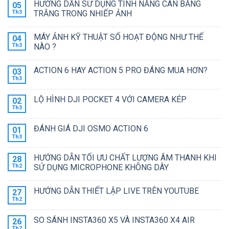
HƯỚNG DẪN SỬ DỤNG TÍNH NĂNG CÂN BẰNG
05
bình
luận
Th3
TRẮNG TRONG NHIẾP ẢNH
ở
GAMECHANGER
Không
–
có
MÁY ẢNH KỸ THUẬT SỐ HOẠT ĐỘNG NHƯ THẾ
04
THẾ
bình
HỆ
luận
Th3
NÀO ?
CAMERA
ở
TIẾP
HƯỚNG
Không
THEO
DẪN
có
ACTION 6 HAY ACTION 5 PRO ĐÁNG MUA HƠN?
03
ĐƯỢC
SỬ
bình
GOPRO
DỤNG
luận
Th3
Không
GỌI
TÍNH
ở
có
TÊN
NĂNG
MÁY
bình
CÂN
ẢNH
LỘ HÌNH DJI POCKET 4 VỚI CAMERA KÉP
02
luận
BẰNG
KỸ
ở
Th3
TRẮNG
THUẬT
Không
ACTION
TRONG
SỐ
có
6
NHIẾP
HOẠT
bình
HAY
ĐÁNH GIÁ DJI OSMO ACTION 6
01
ẢNH
ĐỘNG
luận
ACTION
ở
Th3
NHƯ
Không
5
LỘ
THẾ
có
PRO
HÌNH
NÀO
bình
ĐÁNG
DJI
HƯỚNG DẪN TỐI ƯU CHẤT LƯỢNG ÂM THANH KHI
?
28
luận
MUA
POCKET
ở
Th2
SỬ DỤNG MICROPHONE KHÔNG DÂY
HƠN?
4
ĐÁNH
VỚI
Không
GIÁ
CAMERA
có
DJI
KÉP
HƯỚNG DẪN THIẾT LẬP LIVE TRÊN YOUTUBE
27
bình
OSMO
luận
ACTION
Th2
Không
ở
6
có
HƯỚNG
bình
DẪN
SO SÁNH INSTA360 X5 VÀ INSTA360 X4 AIR
26
luận
TỐI
ở
Th2