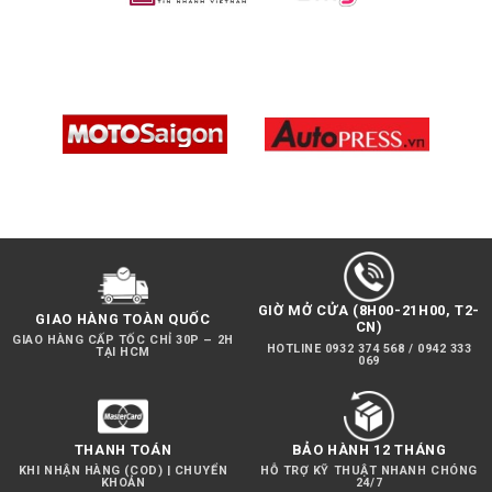
KHÔNG
DÂY
GIỜ MỞ CỬA (8H00-21H00, T2-
GIAO HÀNG TOÀN QUỐC
CN)
GIAO HÀNG CẤP TỐC CHỈ 30P – 2H
HOTLINE 0932 374 568 / 0942 333
TẠI HCM
069
THANH TOÁN
BẢO HÀNH 12 THÁNG
KHI NHẬN HÀNG (COD) | CHUYỂN
HỖ TRỢ KỸ THUẬT NHANH CHÓNG
KHOẢN
24/7