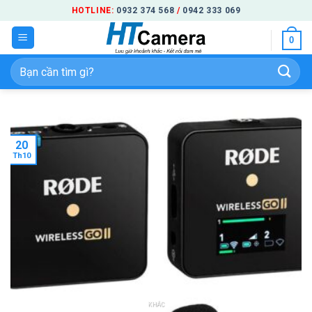
Bỏ
HOTLINE:
0932 374 568
/
0942 333 069
qua
0
nội
dung
Tìm
kiếm:
20
Th10
KHÁC