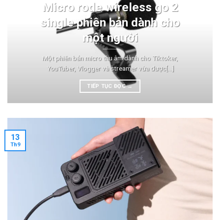
Micro rode wireless go 2
single phiên bản dành cho
một người
Một phiên bản micro thu âm dành cho Tiktoker,
YouTuber, Vlogger và streamer vừa được[...]
TIẾP TỤC ĐỌC
→
13
Th9