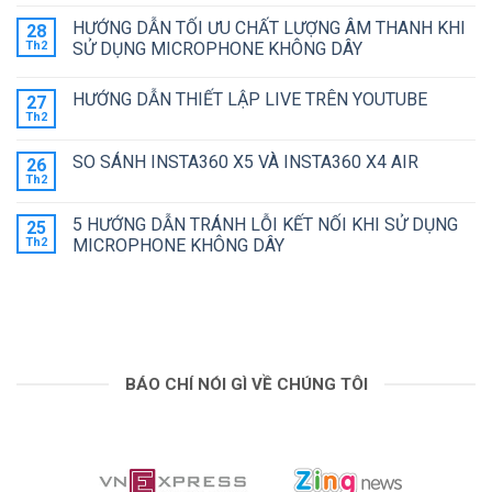
có
PRO
HÌNH
NÀO
bình
ĐÁNG
DJI
HƯỚNG DẪN TỐI ƯU CHẤT LƯỢNG ÂM THANH KHI
?
28
luận
MUA
POCKET
ở
Th2
SỬ DỤNG MICROPHONE KHÔNG DÂY
HƠN?
4
ĐÁNH
VỚI
Không
GIÁ
CAMERA
có
DJI
KÉP
HƯỚNG DẪN THIẾT LẬP LIVE TRÊN YOUTUBE
27
bình
OSMO
luận
ACTION
Th2
Không
ở
6
có
HƯỚNG
bình
DẪN
SO SÁNH INSTA360 X5 VÀ INSTA360 X4 AIR
26
luận
TỐI
ở
Th2
ƯU
Không
HƯỚNG
CHẤT
có
DẪN
LƯỢNG
bình
THIẾT
5 HƯỚNG DẪN TRÁNH LỖI KẾT NỐI KHI SỬ DỤNG
25
ÂM
luận
LẬP
ở
Th2
THANH
MICROPHONE KHÔNG DÂY
LIVE
SO
KHI
TRÊN
Không
SÁNH
SỬ
YOUTUBE
có
INSTA360
DỤNG
bình
X5
MICROPHONE
luận
VÀ
KHÔNG
ở
INSTA360
DÂY
5
X4
HƯỚNG
AIR
DẪN
TRÁNH
BÁO CHÍ NÓI GÌ VỀ CHÚNG TÔI
LỖI
KẾT
NỐI
KHI
SỬ
DỤNG
MICROPHONE