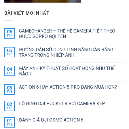
BÀI VIẾT MỚI NHẤT
GAMECHANGER – THẾ HỆ CAMERA TIẾP THEO
06
Th4
ĐƯỢC GOPRO GỌI TÊN
Không
có
HƯỚNG DẪN SỬ DỤNG TÍNH NĂNG CÂN BẰNG
05
bình
luận
Th3
TRẮNG TRONG NHIẾP ẢNH
ở
GAMECHANGER
Không
–
có
MÁY ẢNH KỸ THUẬT SỐ HOẠT ĐỘNG NHƯ THẾ
04
THẾ
bình
HỆ
luận
Th3
NÀO ?
CAMERA
ở
TIẾP
HƯỚNG
Không
THEO
DẪN
có
ACTION 6 HAY ACTION 5 PRO ĐÁNG MUA HƠN?
03
ĐƯỢC
SỬ
bình
GOPRO
DỤNG
luận
Th3
Không
GỌI
TÍNH
ở
có
TÊN
NĂNG
MÁY
bình
CÂN
ẢNH
LỘ HÌNH DJI POCKET 4 VỚI CAMERA KÉP
02
luận
BẰNG
KỸ
ở
Th3
TRẮNG
THUẬT
Không
ACTION
TRONG
SỐ
có
6
NHIẾP
HOẠT
bình
HAY
ĐÁNH GIÁ DJI OSMO ACTION 6
01
ẢNH
ĐỘNG
luận
ACTION
ở
Th3
NHƯ
Không
5
LỘ
THẾ