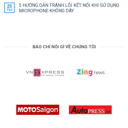
DẪN
LƯỢNG
bình
THIẾT
5 HƯỚNG DẪN TRÁNH LỖI KẾT NỐI KHI SỬ DỤNG
25
ÂM
luận
LẬP
ở
Th2
THANH
MICROPHONE KHÔNG DÂY
LIVE
SO
KHI
TRÊN
Không
SÁNH
SỬ
YOUTUBE
có
INSTA360
DỤNG
bình
X5
MICROPHONE
luận
VÀ
KHÔNG
ở
INSTA360
DÂY
5
X4
HƯỚNG
AIR
DẪN
TRÁNH
BÁO CHÍ NÓI GÌ VỀ CHÚNG TÔI
LỖI
KẾT
NỐI
KHI
SỬ
DỤNG
MICROPHONE
KHÔNG
DÂY