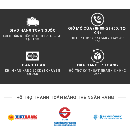
GIỜ MỞ CỬA (8H00-21H00, T2-
GIAO HÀNG TOÀN QUỐC
CN)
GIAO HÀNG CẤP TỐC CHỈ 30P – 2H
HOTLINE 0932 374 568 / 0942 333
TẠI HCM
069
THANH TOÁN
BẢO HÀNH 12 THÁNG
KHI NHẬN HÀNG (COD) | CHUYỂN
HỖ TRỢ KỸ THUẬT NHANH CHÓNG
KHOẢN
24/7
HỖ TRỢ THANH TOÁN BẰNG THẺ NGÂN HÀNG