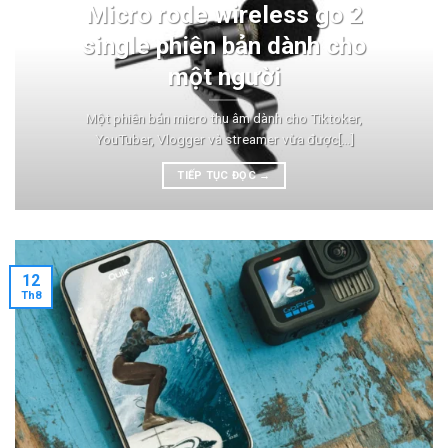
Micro rode wireless go 2
single phiên bản dành cho
một người
Một phiên bản micro thu âm dành cho Tiktoker,
YouTuber, Vlogger và streamer vừa được[...]
TIẾP TỤC ĐỌC
→
12
Th8