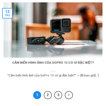
13
Th2
CẢM BIẾN HÌNH ẢNH CỦA GOPRO 13 CÓ GÌ ĐẶC BIỆT?
“Cảm biến hình ảnh của GoPro 13 có gì đặc biệt?” – đã bao giờ[...]
1
2
3