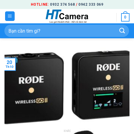
Bỏ
HOTLINE:
0932 374 568
/
0942 333 069
qua
0
nội
dung
Tìm
kiếm:
20
Th10
KHÁC