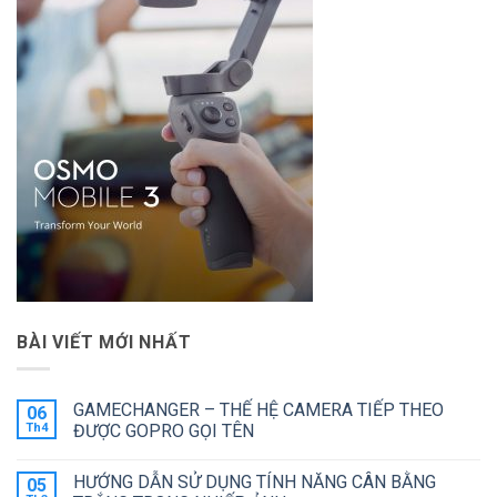
BÀI VIẾT MỚI NHẤT
GAMECHANGER – THẾ HỆ CAMERA TIẾP THEO
06
Th4
ĐƯỢC GOPRO GỌI TÊN
Không
có
HƯỚNG DẪN SỬ DỤNG TÍNH NĂNG CÂN BẰNG
05
bình