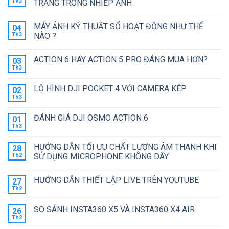
luận
Th3
TRẮNG TRONG NHIẾP ẢNH
ở
GAMECHANGER
Không
–
có
MÁY ẢNH KỸ THUẬT SỐ HOẠT ĐỘNG NHƯ THẾ
04
THẾ
bình
HỆ
luận
Th3
NÀO ?
CAMERA
ở
TIẾP
HƯỚNG
Không
THEO
DẪN
có
ACTION 6 HAY ACTION 5 PRO ĐÁNG MUA HƠN?
03
ĐƯỢC
SỬ
bình
GOPRO
DỤNG
luận
Th3
Không
GỌI
TÍNH
ở
có
TÊN
NĂNG
MÁY
bình
CÂN
ẢNH
LỘ HÌNH DJI POCKET 4 VỚI CAMERA KÉP
02
luận
BẰNG
KỸ
ở
Th3
TRẮNG
THUẬT
Không
ACTION
TRONG
SỐ
có
6
NHIẾP
HOẠT
bình
HAY
ĐÁNH GIÁ DJI OSMO ACTION 6
01
ẢNH
ĐỘNG
luận
ACTION
ở
Th3
NHƯ
Không
5
LỘ
THẾ
có
PRO
HÌNH
NÀO
bình
ĐÁNG
DJI
HƯỚNG DẪN TỐI ƯU CHẤT LƯỢNG ÂM THANH KHI
?
28
luận
MUA
POCKET
ở
Th2
SỬ DỤNG MICROPHONE KHÔNG DÂY
HƠN?
4
ĐÁNH
VỚI
Không
GIÁ
CAMERA
có
DJI
KÉP
HƯỚNG DẪN THIẾT LẬP LIVE TRÊN YOUTUBE
27
bình
OSMO
luận
ACTION
Th2
Không
ở
6
có
HƯỚNG
bình
DẪN
SO SÁNH INSTA360 X5 VÀ INSTA360 X4 AIR
26
luận
TỐI
ở
Th2
ƯU
Không
HƯỚNG
CHẤT
có