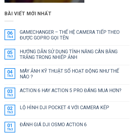
BÀI VIẾT MỚI NHẤT
GAMECHANGER – THẾ HỆ CAMERA TIẾP THEO
06
Th4
ĐƯỢC GOPRO GỌI TÊN
Không
có
HƯỚNG DẪN SỬ DỤNG TÍNH NĂNG CÂN BẰNG
05
bình
luận
Th3
TRẮNG TRONG NHIẾP ẢNH
ở
GAMECHANGER
Không
–
có
MÁY ẢNH KỸ THUẬT SỐ HOẠT ĐỘNG NHƯ THẾ
04
THẾ
bình
HỆ
luận
Th3
NÀO ?
CAMERA
ở
TIẾP
HƯỚNG
Không
THEO
DẪN
có
ACTION 6 HAY ACTION 5 PRO ĐÁNG MUA HƠN?
03
ĐƯỢC
SỬ
bình
GOPRO
DỤNG
luận
Th3
Không
GỌI
TÍNH
ở
có
TÊN
NĂNG
MÁY
bình
CÂN
ẢNH
LỘ HÌNH DJI POCKET 4 VỚI CAMERA KÉP
02
luận
BẰNG
KỸ
ở
Th3
TRẮNG
THUẬT
Không
ACTION
TRONG
SỐ
có
6
NHIẾP
HOẠT
bình
HAY
ĐÁNH GIÁ DJI OSMO ACTION 6
01
ẢNH
ĐỘNG
luận
ACTION
ở
Th3
NHƯ
Không
5
LỘ
THẾ