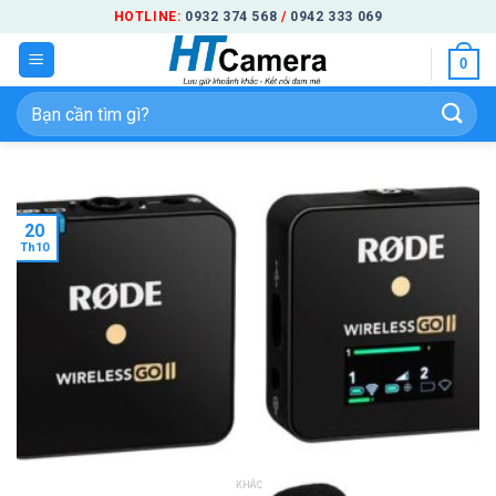
Bỏ
HOTLINE:
0932 374 568
/
0942 333 069
qua
0
nội
dung
Tìm
kiếm:
20
Th10
KHÁC