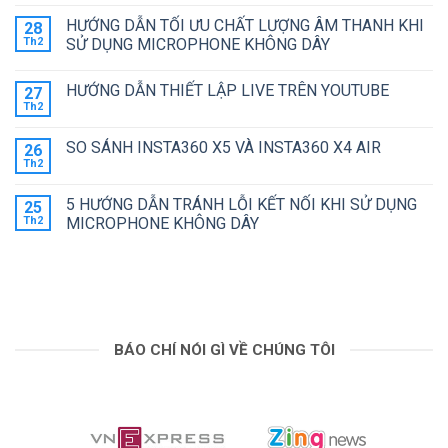
có
PRO
HÌNH
NÀO
bình
ĐÁNG
DJI
HƯỚNG DẪN TỐI ƯU CHẤT LƯỢNG ÂM THANH KHI
?
28
luận
MUA
POCKET
ở
Th2
SỬ DỤNG MICROPHONE KHÔNG DÂY
HƠN?
4
ĐÁNH
VỚI
Không
GIÁ
CAMERA
có
DJI
KÉP
HƯỚNG DẪN THIẾT LẬP LIVE TRÊN YOUTUBE
27
bình
OSMO
luận
ACTION
Th2
Không
ở
6
có
HƯỚNG
bình
DẪN
SO SÁNH INSTA360 X5 VÀ INSTA360 X4 AIR
26
luận
TỐI
ở
Th2
ƯU
Không
HƯỚNG
CHẤT
có
DẪN
LƯỢNG
bình
THIẾT
5 HƯỚNG DẪN TRÁNH LỖI KẾT NỐI KHI SỬ DỤNG
25
ÂM
luận
LẬP
ở
Th2
THANH
MICROPHONE KHÔNG DÂY
LIVE
SO
KHI
TRÊN
Không
SÁNH
SỬ
YOUTUBE
có
INSTA360
DỤNG
bình
X5
MICROPHONE
luận
VÀ
KHÔNG
ở
INSTA360
DÂY
5
X4
HƯỚNG
AIR
DẪN
TRÁNH
BÁO CHÍ NÓI GÌ VỀ CHÚNG TÔI
LỖI
KẾT
NỐI
KHI
SỬ
DỤNG
MICROPHONE