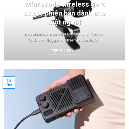
Micro rode wireless go 2
single phiên bản dành cho
một người
Một phiên bản micro thu âm dành cho Tiktoker,
YouTuber, Vlogger và streamer vừa được[...]
TIẾP TỤC ĐỌC
→
13
Th9