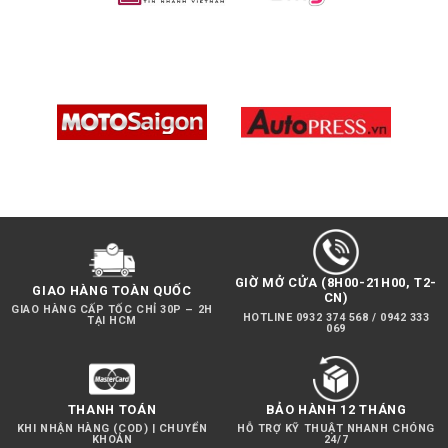
KHÔNG
DÂY
GIỜ MỞ CỬA (8H00-21H00, T2-
GIAO HÀNG TOÀN QUỐC
CN)
GIAO HÀNG CẤP TỐC CHỈ 30P – 2H
HOTLINE 0932 374 568 / 0942 333
TẠI HCM
069
THANH TOÁN
BẢO HÀNH 12 THÁNG
KHI NHẬN HÀNG (COD) | CHUYỂN
HỖ TRỢ KỸ THUẬT NHANH CHÓNG
KHOẢN
24/7