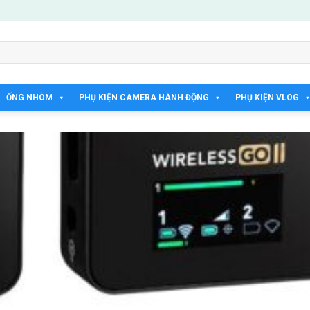
ỐNG NHÒM
PHỤ KIỆN CAMERA HÀNH ĐỘNG
PHỤ KIỆN VLOG