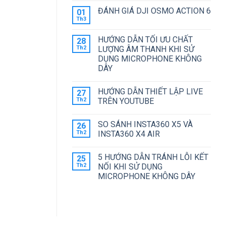
ẢNH
ĐỘNG
6
có
ĐÁNH GIÁ DJI OSMO ACTION 6
01
NHƯ
HAY
bình
THẾ
ACTION
luận
Th3
Không
NÀO
5
ở
có
?
PRO
LỘ
bình
ĐÁNG
HÌNH
HƯỚNG DẪN TỐI ƯU CHẤT
28
luận
MUA
DJI
ở
Th2
LƯỢNG ÂM THANH KHI SỬ
HƠN?
POCKET
ĐÁNH
4
DỤNG MICROPHONE KHÔNG
GIÁ
VỚI
DJI
DÂY
CAMERA
OSMO
KÉP
Không
ACTION
có
6
HƯỚNG DẪN THIẾT LẬP LIVE
27
bình
luận
Th2
TRÊN YOUTUBE
ở
HƯỚNG
Không
DẪN
có
SO SÁNH INSTA360 X5 VÀ
26
TỐI
bình
ƯU
luận
Th2
INSTA360 X4 AIR
CHẤT
ở
LƯỢNG
HƯỚNG
Không
ÂM
DẪN
có
5 HƯỚNG DẪN TRÁNH LỖI KẾT
25
THANH
THIẾT
bình
KHI
LẬP
luận
Th2
NỐI KHI SỬ DỤNG
SỬ
LIVE
ở
MICROPHONE KHÔNG DÂY
DỤNG
TRÊN
SO
MICROPHONE
YOUTUBE
SÁNH
Không
KHÔNG
INSTA360
có
DÂY
X5
bình
VÀ
luận
INSTA360
ở
X4
5
AIR
HƯỚNG