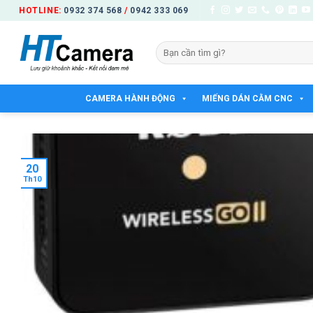
Bỏ
HOTLINE:
0932 374 568
/
0942 333 069
qua
nội
Tìm
dung
kiếm:
CAMERA HÀNH ĐỘNG
MIẾNG DÁN CẰM CNC
20
Th10