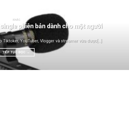
KHÁC
 single phiên bản dành cho một người
Tiktoker, YouTuber, Vlogger và streamer vừa được[...]
TIẾP TỤC ĐỌC
→