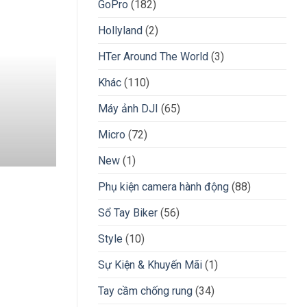
GoPro
(182)
Hollyland
(2)
Những review ch
HTer Around The World
(3)
Khác
(110)
Người ta nói r
Máy ảnh DJI
(65)
Micro
(72)
New
(1)
Phụ kiện camera hành động
(88)
Sổ Tay Biker
(56)
Style
(10)
Sự Kiện & Khuyến Mãi
(1)
Tay cầm chống rung
(34)