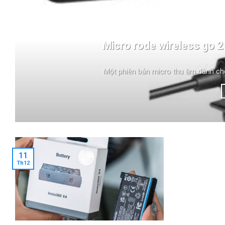
Micro rode wireless go 2
Một phiên bản micro thu âm dành cho 
11
Th12