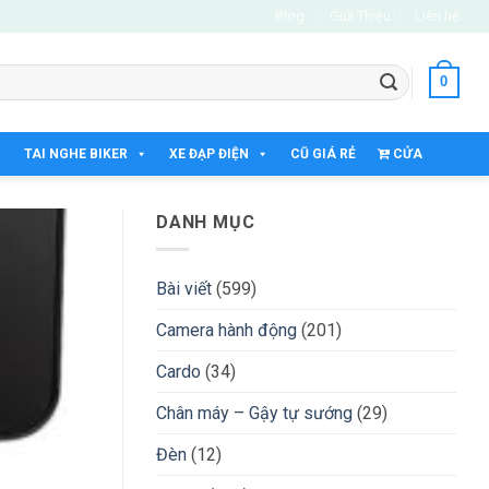
Blog
Giới Thiệu
Liên hệ
0
TAI NGHE BIKER
XE ĐẠP ĐIỆN
CŨ GIÁ RẺ
CỬA
HÀNG
DANH MỤC
19
Th10
Bài viết
(599)
Camera hành động
(201)
Cardo
(34)
Chân máy – Gậy tự sướng
(29)
Đèn
(12)