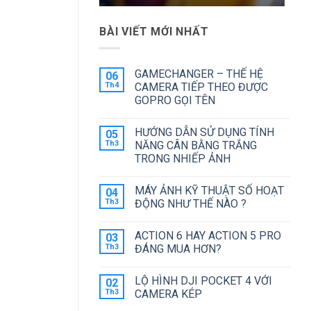
BÀI VIẾT MỚI NHẤT
GAMECHANGER – THẾ HỆ
06
Th4
CAMERA TIẾP THEO ĐƯỢC
GOPRO GỌI TÊN
Không
có
HƯỚNG DẪN SỬ DỤNG TÍNH
05
bình
luận
Th3
NĂNG CÂN BẰNG TRẮNG
ở
TRONG NHIẾP ẢNH
GAMECHANGER
–
Không
THẾ
có
HỆ
MÁY ẢNH KỸ THUẬT SỐ HOẠT
04
bình
CAMERA
luận
Th3
ĐỘNG NHƯ THẾ NÀO ?
TIẾP
ở
THEO
HƯỚNG
Không
ĐƯỢC
DẪN
có
GOPRO
ACTION 6 HAY ACTION 5 PRO
03
SỬ
bình
GỌI
DỤNG
luận
Th3
ĐÁNG MUA HƠN?
TÊN
TÍNH
ở
NĂNG
MÁY
Không
CÂN
ẢNH
có
LỘ HÌNH DJI POCKET 4 VỚI
02
BẰNG
KỸ
bình
TRẮNG
THUẬT
luận
Th3
CAMERA KÉP
TRONG
SỐ
ở
NHIẾP
HOẠT
ACTION
Không