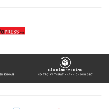
DẪN
TRÁNH
LỖI
KẾT
NỐI
KHI
SỬ
DỤNG
MICROPHONE
KHÔNG
DÂY
BẢO HÀNH 12 THÁNG
YỂN KHOẢN
HỖ TRỢ KỸ THUẬT NHANH CHÓNG 24/7