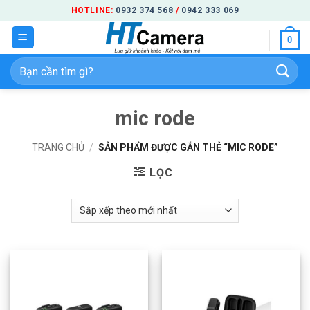
Bỏ
HOTLINE:
0932 374 568
/
0942 333 069
qua
0
nội
dung
Tìm
kiếm:
mic rode
TRANG CHỦ
/
SẢN PHẨM ĐƯỢC GẮN THẺ “MIC RODE”
LỌC