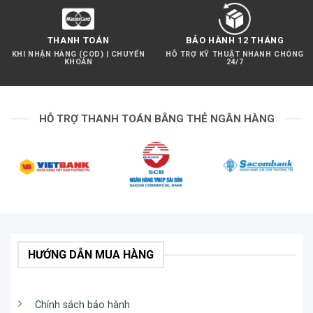
THANH TOÁN
BẢO HÀNH 12 THÁNG
KHI NHẬN HÀNG (COD) | CHUYỂN
HỖ TRỢ KỸ THUẬT NHANH CHÓNG
KHOẢN
24/7
HỖ TRỢ THANH TOÁN BẰNG THẺ NGÂN HÀNG
HƯỚNG DẪN MUA HÀNG
Chính sách bảo hành