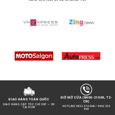
GIỜ MỞ CỬA (8H00-21H00, T2-
GIAO HÀNG TOÀN QUỐC
CN)
GIAO HÀNG CẤP TỐC CHỈ 30P – 2H
HOTLINE 0932 374 568 / 0942 333
TẠI HCM
069