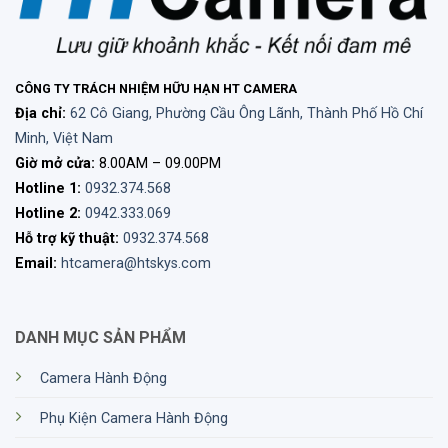
CÔNG TY TRÁCH NHIỆM HỮU HẠN HT CAMERA
Địa chỉ:
62 Cô Giang, Phường Cầu Ông Lãnh, Thành Phố Hồ Chí
Minh, Việt Nam
Giờ mở cửa:
8.00AM – 09.00PM
Hotline 1:
0932.374.568
Hotline 2:
0942.333.069
Hỗ trợ kỹ thuật:
0932.374.568
Email:
htcamera@htskys.com
RODE M5MP – Chất lượng bền bỉ
DANH MỤC SẢN PHẨM
và bảo hành dài hạn
Camera Hành Động
RODE M5MP được hoàn thiện bằng vật liệu phủ
gốm chịu lực cao, chống trầy xước và đảm bảo độ
Phụ Kiện Camera Hành Động
bền lâu dài. Cùng với chính sách bảo hành chính