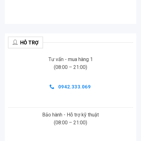
giảm ồn, tập trung nguồn âm chính
Bộ đôi micro RODE M5MP áp dụng mô hình thu
cardioid định hướng phía trước, giúp giảm thiểu tối
đa tiếng ồn xung quanh và chỉ tập trung vào nguồn
HỖ TRỢ
âm chính. Nhờ vậy, RODE M5MP trở thành lựa chọn
lý tưởng cho ghi âm nhạc cụ solo, giọng hát,
Tư vấn - mua hàng 1
podcast hoặc phỏng vấn, đảm bảo âm thanh sắc
(08:00 – 21:00)
nét, không lẫn tạp âm môi trường.
RODE M5MP – Linh hoạt trong mọi
0942.333.069
ứng dụng thu âm
Từ studio chuyên nghiệp đến ghi âm hiện trường,
làm phim tài liệu, hay phát sóng trực tiếp, RODE
Bảo hành - Hỗ trợ kỹ thuật
M5MP đều đáp ứng tốt nhờ khả năng thu chính xác
(08:00 – 21:00)
và thiết kế dễ sử dụng. Micro có thể dùng đơn lẻ
hoặc kết hợp thành cặp stereo matched pair, mang