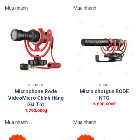
M5MP không chỉ dễ sử dụng mà còn sẵn sàng
là:
tại
Mua nhanh
Mua nhanh
300,000₫.
là:
đồng hành trong mọi buổi thu — từ phòng studio
165,000₫.
chuyên nghiệp cho đến các buổi biểu diễn trực tiếp.
MIC RODE
MICRO
Microphone Rode
Micro shotgun RODE
VideoMicro Chính Hãng
NTG
6,890,000
₫
Giá Tốt
1,790,000
₫
Mua nhanh
Mua nhanh