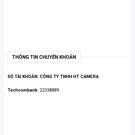
giờ hết.
THÔNG TIN CHUYỂN KHOẢN
SỐ TÀI KHOẢN: CÔNG TY TNHH HT CAMERA
Techcombank:
22338889
.
.
.
.
.
.
RODE M5MP – Hướng thu Cardioid
.
.