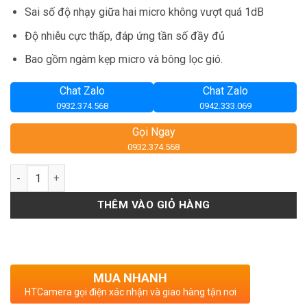
Sai số độ nhạy giữa hai micro không vượt quá 1dB
Độ nhiễu cực thấp, đáp ứng tần số đầy đủ
Bao gồm ngàm kẹp micro và bông lọc gió.
Chat Zalo
Chat Zalo
0932.374.568
0942.333.069
Gọi Ngay
0932.374.568
Số lượng
THÊM VÀO GIỎ HÀNG
MUA NHANH
HTCamera gọi điện xác nhận và giao hàng tận nơi