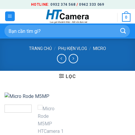
Bỏ
HOTLINE:
0932 374 568
/
0942 333 069
qua
0
nội
dung
Tìm
kiếm:
TRANG CHỦ
/
PHỤ KIỆN VLOG
/
MICRO
LỌC