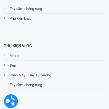
được sản phẩm RODE chính hãng và không phải
lo lắng về vấn đề chất lượng.
Tay cầm chống rung
Sự đa dạng trong sản phẩm: Cửa hàng này luôn
Phụ kiện khác
cung cấp một loạt các sản phẩm RODE, từ các
phiên bản cơ bản đến những phiên bản cao cấp
với nhiều tính năng tiên tiến. Điều này giúp bạn
tùy chỉnh lựa chọn sản phẩm phù hợp với nhu
cầu của bạn.
PHỤ KIỆN VLOG
Tư vấn chuyên nghiệp: Nhân viên tại HTCamera
Micro
thường được đào tạo một cách chuyên nghiệp
về sản phẩm RODE và có kiến thức sâu rộng về
Đèn
nó. Họ có khả năng tư vấn bạn về sản phẩm tốt
Chân Máy - Gậy Tự Sướng
nhất cho mục đích sử dụng cụ thể của bạn.
Tay cầm chống rung
Dịch vụ hậu mãi tốt: HTCamera luôn hỗ trợ khách
hàng sau khi mua sản phẩm. Điều này bao gồm
việc giải đáp thắc mắc, bảo hành sản phẩm và
sửa chữa nhanh chóng khi cần thiết.