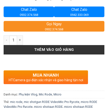
Chat Zalo
Chat Zalo
0932.374.568
0942.333.069
Gọi Ngay
0932.374.568
Số lượng
THÊM VÀO GIỎ HÀNG
MUA NHANH
HTCamera gọi điện xác nhận và giao hàng tận nơi
Danh mục:
Phụ kiện Vlog
,
Mic Rode
,
Micro
Thẻ:
mic rode
,
mic shotgun RODE VideoMic Pro Rycote
,
micro RODE
VideoMic Pro Rycote
,
micro shotgun RODE
,
micro shotgun RODE