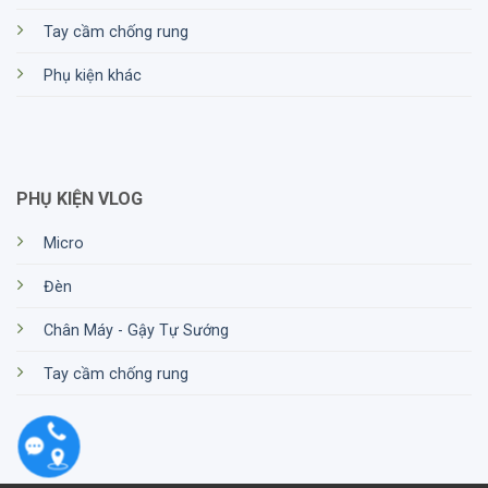
Rycote tại HTCamera
Tay cầm chống rung
Độ tin cậy và uy tín: HTCamera đã xây dựng
được một danh tiếng vững chắc trong việc cung
Phụ kiện khác
cấp các sản phẩm chất lượng cao và dịch vụ
xuất sắc. Điều này đảm bảo rằng bạn sẽ nhận
được sản phẩm RODE chính hãng và không phải
lo lắng về vấn đề chất lượng.
PHỤ KIỆN VLOG
Sự đa dạng trong sản phẩm: Cửa hàng này luôn
Micro
cung cấp một loạt các sản phẩm RODE, từ các
phiên bản cơ bản đến những phiên bản cao cấp
Đèn
với nhiều tính năng tiên tiến. Điều này giúp bạn
Chân Máy - Gậy Tự Sướng
tùy chỉnh lựa chọn sản phẩm phù hợp với nhu
cầu của bạn.
Tay cầm chống rung
Tư vấn chuyên nghiệp: Nhân viên tại HTCamera
thường được đào tạo một cách chuyên nghiệp
về sản phẩm RODE và có kiến thức sâu rộng về
nó. Họ có khả năng tư vấn bạn về sản phẩm tốt