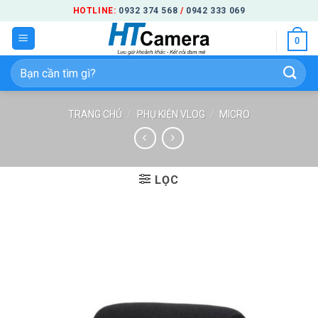
Bỏ
HOTLINE:
0932 374 568
/
0942 333 069
qua
0
nội
dung
Tìm
kiếm:
TRANG CHỦ
/
PHỤ KIỆN VLOG
/
MICRO
LỌC