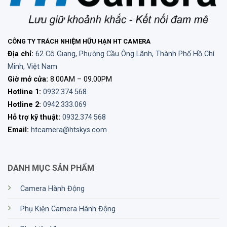
lại âm thanh chi tiết và trung thực. Micro sử dụng
mô hình thu supercardioid giúp tập trung thu âm
chủ thể phía trước, đồng thời giảm thiểu tiếng ồn
xung quanh, đặc biệt hiệu quả khi quay ngoài trời
CÔNG TY TRÁCH NHIỆM HỮU HẠN HT CAMERA
hoặc trong không gian có nhiều âm vọng. Tín hiệu
Địa chỉ:
62 Cô Giang, Phường Cầu Ông Lãnh, Thành Phố Hồ Chí
âm thanh được truyền qua jack 3.5mm (mono kép ra
Minh, Việt Nam
hai kênh trái – phải), với độ tự nhiễu cực thấp chỉ
Giờ mở cửa:
8.00AM – 09.00PM
14 dB, đảm bảo bản ghi luôn sạch và rõ.
Hotline 1:
0932.374.568
Hotline 2:
0942.333.069
Hỗ trợ kỹ thuật:
0932.374.568
Email:
htcamera@htskys.com
DANH MỤC SẢN PHẨM
Camera Hành Động
Phụ Kiện Camera Hành Động