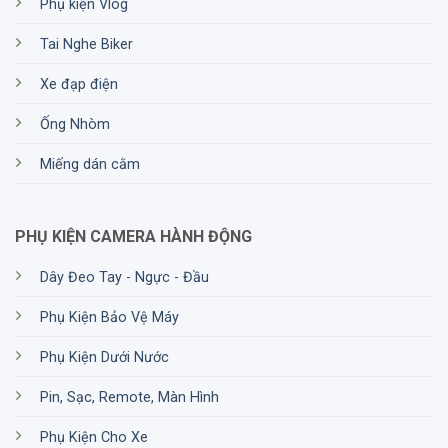
Phụ kiện Vlog
Tai Nghe Biker
Xe đạp điện
Ống Nhòm
Đặt hàng Micro shotgun RODE
Miếng dán cằm
VideoMic Pro Rycote tại
HTCamera
PHỤ KIỆN CAMERA HÀNH ĐỘNG
Bạn có thể đặt hàng trước Micro shotgun RODE
VideoMic Pro Rycote tại website của cửa hàng
Dây Đeo Tay - Ngực - Đầu
HTCamera
. Giá cả phải chăng, chế độ bảo hành tốt
Phụ Kiện Bảo Vệ Máy
với nhiều chương trình khuyến mãi thu hút người
mua.
Phụ Kiện Dưới Nước
Tại sao nên mua sản phẩm Micro
Pin, Sạc, Remote, Màn Hình
shotgun RODE VideoMic Pro
Phụ Kiện Cho Xe