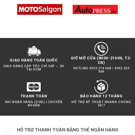
được trang bị chân gắn chuẩn 3/8 inch, tương thích
với boom pole hoặc tripod.
GIỜ MỞ CỬA (8H00-21H00, T2-
GIAO HÀNG TOÀN QUỐC
CN)
GIAO HÀNG CẤP TỐC CHỈ 30P – 2H
HOTLINE 0932 374 568 / 0942 333
TẠI HCM
069
THANH TOÁN
BẢO HÀNH 12 THÁNG
KHI NHẬN HÀNG (COD) | CHUYỂN
HỖ TRỢ KỸ THUẬT NHANH CHÓNG
KHOẢN
24/7
HỖ TRỢ THANH TOÁN BẰNG THẺ NGÂN HÀNG