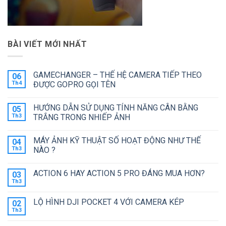
BÀI VIẾT MỚI NHẤT
GAMECHANGER – THẾ HỆ CAMERA TIẾP THEO
06
Th4
ĐƯỢC GOPRO GỌI TÊN
Không
có
HƯỚNG DẪN SỬ DỤNG TÍNH NĂNG CÂN BẰNG
05
bình
luận
Th3
TRẮNG TRONG NHIẾP ẢNH
ở
GAMECHANGER
Không
–
có
MÁY ẢNH KỸ THUẬT SỐ HOẠT ĐỘNG NHƯ THẾ
04
THẾ
bình
HỆ
luận
Th3
NÀO ?
CAMERA
ở
TIẾP
HƯỚNG
Không
THEO
DẪN
có
ACTION 6 HAY ACTION 5 PRO ĐÁNG MUA HƠN?
03
ĐƯỢC
SỬ
bình
GOPRO
DỤNG
luận
Th3
Không
GỌI
TÍNH
ở
có
TÊN
NĂNG
MÁY
bình
CÂN
ẢNH
LỘ HÌNH DJI POCKET 4 VỚI CAMERA KÉP
02
luận
BẰNG
KỸ
ở
Th3
TRẮNG
THUẬT
Không
ACTION
TRONG
SỐ
có
6
NHIẾP
HOẠT
bình