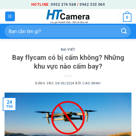
Bỏ
HOTLINE:
0932 374 568
/
0942 333 069
qua
0
nội
dung
Tìm
kiếm:
BÀI VIẾT
Bay flycam có bị cấm không? Những
khu vực nào cấm bay?
ĐĂNG VÀO
24/05/2024
BỞI
CAO MINH
24
Th5