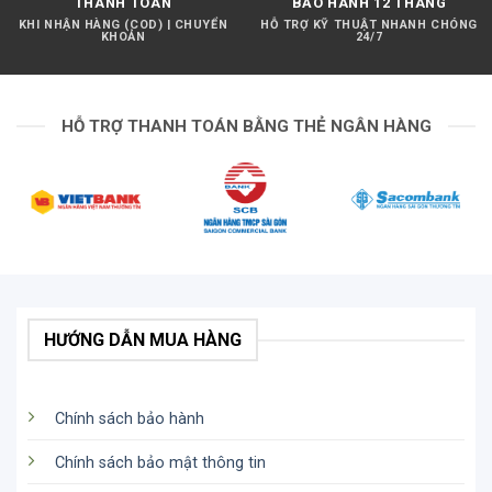
THANH TOÁN
BẢO HÀNH 12 THÁNG
KHI NHẬN HÀNG (COD) | CHUYỂN
HỖ TRỢ KỸ THUẬT NHANH CHÓNG
KHOẢN
24/7
HỖ TRỢ THANH TOÁN BẰNG THẺ NGÂN HÀNG
HƯỚNG DẪN MUA HÀNG
Chính sách bảo hành
Chính sách bảo mật thông tin