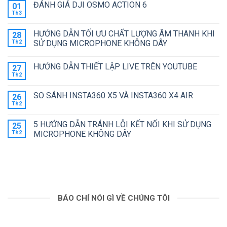
HAY
ĐÁNH GIÁ DJI OSMO ACTION 6
01
ẢNH
ĐỘNG
luận
ACTION
ở
Th3
NHƯ
Không
5
LỘ
THẾ
có
PRO
HÌNH
NÀO
bình
ĐÁNG
DJI
HƯỚNG DẪN TỐI ƯU CHẤT LƯỢNG ÂM THANH KHI
?
28
luận
MUA
POCKET
ở
Th2
SỬ DỤNG MICROPHONE KHÔNG DÂY
HƠN?
4
ĐÁNH
VỚI
Không
GIÁ
CAMERA
có
DJI
KÉP
HƯỚNG DẪN THIẾT LẬP LIVE TRÊN YOUTUBE
27
bình
OSMO
luận
ACTION
Th2
Không
ở
6
có
HƯỚNG
bình
DẪN
SO SÁNH INSTA360 X5 VÀ INSTA360 X4 AIR
26
luận
TỐI
ở
Th2
ƯU
Không
HƯỚNG
CHẤT
có
DẪN
LƯỢNG
bình
THIẾT
5 HƯỚNG DẪN TRÁNH LỖI KẾT NỐI KHI SỬ DỤNG
25
ÂM
luận
LẬP
ở
Th2
THANH
MICROPHONE KHÔNG DÂY
LIVE
SO
KHI
TRÊN
Không
SÁNH
SỬ
YOUTUBE
có
INSTA360
DỤNG
bình
X5
MICROPHONE
luận
VÀ
KHÔNG
ở
INSTA360
DÂY
5
X4
HƯỚNG
AIR
DẪN
TRÁNH
BÁO CHÍ NÓI GÌ VỀ CHÚNG TÔI
LỖI
KẾT
NỐI
KHI