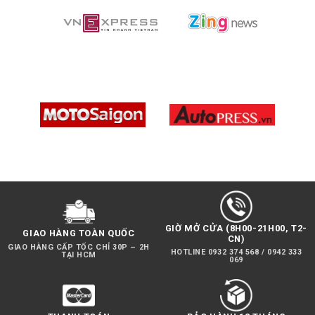
SỬ
DỤNG
MICROPHONE
KHÔNG
DÂY
GIỜ MỞ CỬA (8H00-21H00, T2-
GIAO HÀNG TOÀN QUỐC
CN)
GIAO HÀNG CẤP TỐC CHỈ 30P – 2H
HOTLINE 0932 374 568 / 0942 333
TẠI HCM
069