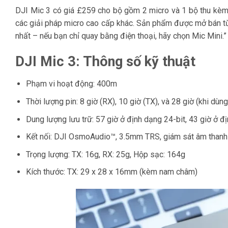
DJI Mic 3 có giá £259 cho bộ gồm 2 micro và 1 bộ thu kèm 
các giải pháp micro cao cấp khác. Sản phẩm được mở bán từ 
nhất – nếu bạn chỉ quay bằng điện thoại, hãy chọn Mic Mini.”
DJI Mic 3: Thông số kỹ thuật
Phạm vi hoạt động: 400m
Thời lượng pin: 8 giờ (RX), 10 giờ (TX), và 28 giờ (khi dùn
Dung lượng lưu trữ: 57 giờ ở định dạng 24-bit, 43 giờ ở đ
Kết nối: DJI OsmoAudio™, 3.5mm TRS, giám sát âm tha
Trọng lượng: TX: 16g, RX: 25g, Hộp sạc: 164g
Kích thước: TX: 29 x 28 x 16mm (kèm nam châm)