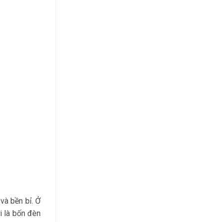
DẪN
TRÁNH
LỖI
KẾT
NỐI
KHI
SỬ
DỤNG
MICROPHONE
KHÔNG
DÂY
và bền bỉ. Ở
i là bốn đèn