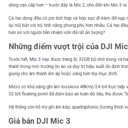
dòng cao cấp hơn – trước đây là Mic 2, cho đến khi Mic 3 ra 
Cả hai dòng đều có pin tích hợp và hộp sạc đi kèm để nạp n
lại nổi bật với bộ tính năng phong phú hơn nhiều. Cả hai đề
hơn so với người tiền nhiệm vốn đã rất ấn tượng?
Những điểm vượt trội của DJI Mic
Trước hết,
Mic 3
nay được trang bị 32GB bộ nhớ trong và hai
thanh trong môi trường ồn ào và duy trì hiệu suất ổn định tr
giọng cho âm thanh ấm áp hoặc sáng hơn tùy mục đích.
Micro có khả năng ghi âm lossless 48kHz/24-bit trực tiếp v
32-bit floating point để đảm bảo an toàn dữ liệu, thu được “từ
Hệ thống còn hỗ trợ ghi âm kép, quadraphonic (tương thích 
Giá bán DJI Mic 3