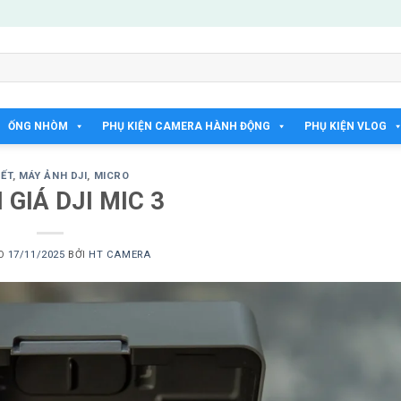
ỐNG NHÒM
PHỤ KIỆN CAMERA HÀNH ĐỘNG
PHỤ KIỆN VLOG
IẾT
,
MÁY ẢNH DJI
,
MICRO
GIÁ DJI MIC 3
ÀO
17/11/2025
BỞI
HT CAMERA