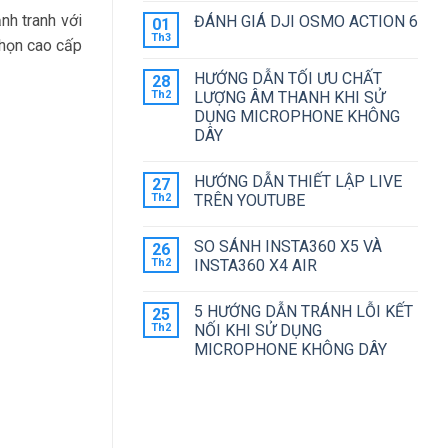
ẢNH
ĐỘNG
6
có
nh tranh với
ĐÁNH GIÁ DJI OSMO ACTION 6
01
NHƯ
HAY
bình
THẾ
ACTION
luận
Th3
chọn cao cấp
Không
NÀO
5
ở
có
?
PRO
LỘ
bình
ĐÁNG
HÌNH
HƯỚNG DẪN TỐI ƯU CHẤT
28
luận
MUA
DJI
ở
Th2
LƯỢNG ÂM THANH KHI SỬ
HƠN?
POCKET
ĐÁNH
4
DỤNG MICROPHONE KHÔNG
GIÁ
VỚI
DJI
DÂY
CAMERA
OSMO
KÉP
Không
ACTION
có
6
HƯỚNG DẪN THIẾT LẬP LIVE
27
bình
luận
Th2
TRÊN YOUTUBE
ở
HƯỚNG
Không
DẪN
có
SO SÁNH INSTA360 X5 VÀ
26
TỐI
bình
ƯU
luận
Th2
INSTA360 X4 AIR
CHẤT
ở
LƯỢNG
HƯỚNG
Không
ÂM
DẪN
có
5 HƯỚNG DẪN TRÁNH LỖI KẾT
25
THANH
THIẾT
bình
KHI
LẬP
luận
Th2
NỐI KHI SỬ DỤNG
SỬ
LIVE
ở
MICROPHONE KHÔNG DÂY
DỤNG
TRÊN
SO
MICROPHONE
YOUTUBE
SÁNH
Không
KHÔNG
INSTA360
có
DÂY
X5
bình
VÀ
luận
INSTA360
ở
X4
5
AIR
HƯỚNG