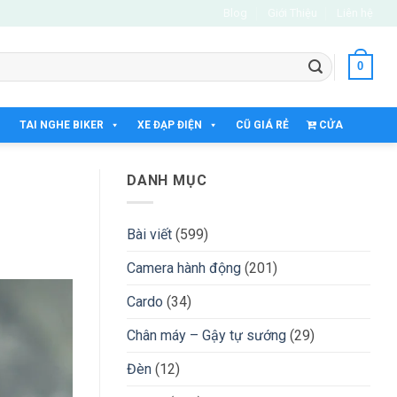
Blog
Giới Thiệu
Liên hệ
0
TAI NGHE BIKER
XE ĐẠP ĐIỆN
CŨ GIÁ RẺ
CỬA
HÀNG
DANH MỤC
Bài viết
(599)
Camera hành động
(201)
Cardo
(34)
Chân máy – Gậy tự sướng
(29)
Đèn
(12)