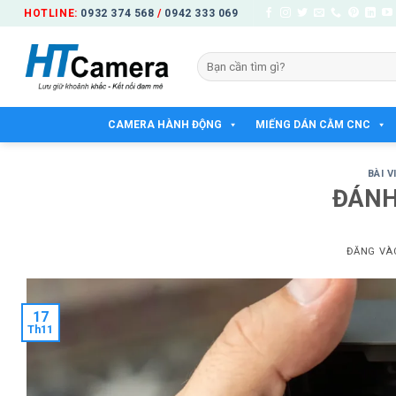
Bỏ
HOTLINE:
0932 374 568
/
0942 333 069
qua
nội
Tìm
dung
kiếm:
CAMERA HÀNH ĐỘNG
MIẾNG DÁN CẰM CNC
BÀI V
ĐÁNH 
ĐĂNG V
17
Th11