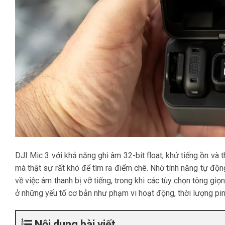
DJI Mic 3 với khả năng ghi âm 32-bit float, khử tiếng ồn và
mà thật sự rất khó để tìm ra điểm chê. Nhờ tính năng tự độn
về việc âm thanh bị vỡ tiếng, trong khi các tùy chọn tông gi
ở những yếu tố cơ bản như phạm vi hoạt động, thời lượng pi
Nội dung bài viết