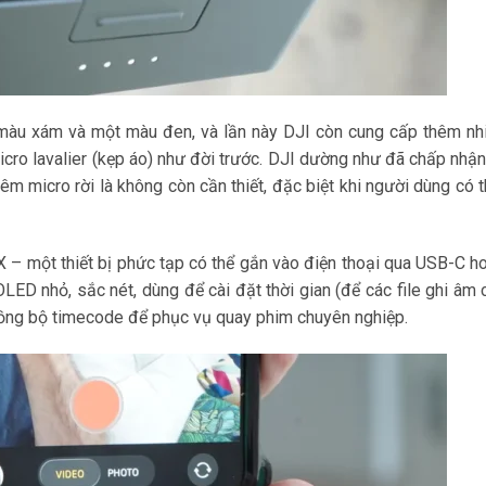
 màu xám và một màu đen, và lần này DJI còn cung cấp thêm nhi
cro lavalier (kẹp áo) như đời trước. DJI dường như đã chấp nhận
hêm micro rời là không còn cần thiết, đặc biệt khi người dùng có 
RX – một thiết bị phức tạp có thể gắn vào điện thoại qua USB-C 
D nhỏ, sắc nét, dùng để cài đặt thời gian (để các file ghi âm
 đồng bộ timecode để phục vụ quay phim chuyên nghiệp.