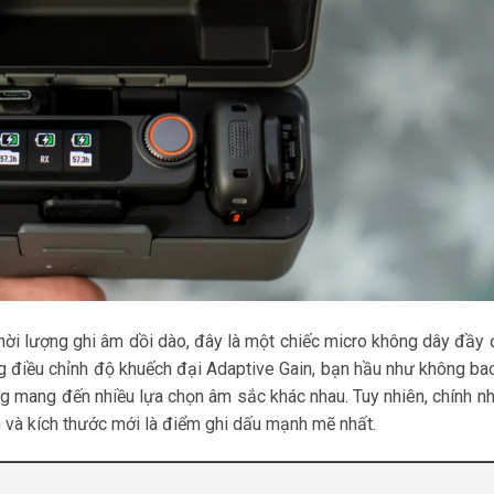
 thời lượng ghi âm dồi dào, đây là một chiếc micro không dây đầy 
g điều chỉnh độ khuếch đại Adaptive Gain, bạn hầu như không bao
ọng mang đến nhiều lựa chọn âm sắc khác nhau. Tuy nhiên, chính nh
n và kích thước mới là điểm ghi dấu mạnh mẽ nhất.