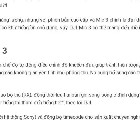
đời.
ăng lượng, nhưng với phiên bản cao cấp và Mic 3 chính là đại d
u có khử tiếng ồn chủ động, vậy DJI Mic 3 có thể mang đến điều 
 3
 chế độ tự động điều chỉnh độ khuếch đại, giúp tránh hiện tượn
ong các không gian yên tĩnh như phòng thu. Nó cũng bổ sung các th
ào bộ thu (RX), đồng thời lưu hai bản ghi song song ở định dạng
 tiếng thì thầm đến tiếng hét”, theo lời DJI.
với hệ thống Sony) và đồng bộ timecode cho sản xuất chuyên nghi