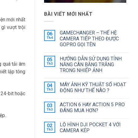
BÀI VIẾT MỚI NHẤT
iện mới nhất
gì vượt trội
GAMECHANGER – THẾ HỆ
06
Th4
CAMERA TIẾP THEO ĐƯỢC
GOPRO GỌI TÊN
Không
có
HƯỚNG DẪN SỬ DỤNG TÍNH
05
bình
g quá tải âm
luận
Th3
NĂNG CÂN BẰNG TRẮNG
ở
TRONG NHIẾP ẢNH
iết lập tông
GAMECHANGER
–
Không
THẾ
có
HỆ
MÁY ẢNH KỸ THUẬT SỐ HOẠT
04
bình
CAMERA
luận
Th3
ĐỘNG NHƯ THẾ NÀO ?
TIẾP
 24-bit hoặc
ở
THEO
HƯỚNG
Không
ĐƯỢC
DẪN
có
GOPRO
ACTION 6 HAY ACTION 5 PRO
03
SỬ
bình
GỌI
DỤNG
luận
Th3
ĐÁNG MUA HƠN?
TÊN
TÍNH
ở
ệp.
NĂNG
MÁY
Không
CÂN
ẢNH
có
LỘ HÌNH DJI POCKET 4 VỚI
02
BẰNG
KỸ
bình
TRẮNG
THUẬT
luận
Th3
CAMERA KÉP
TRONG
SỐ
ở
NHIẾP
HOẠT
ACTION
Không