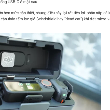
a cổng USB-C ở mặt sau.
n hơn mức cần thiết, nhưng điều này lại rất tiện lợi: phần nắp có
ần tháo tấm lọc gió (windshield hay “dead cat”) khi đặt micro v