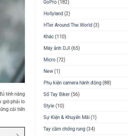
GoPro
(182)
Hollyland
(2)
HTer Around The World
(3)
Khác
(110)
Máy ảnh DJI
(65)
Micro
(72)
New
(1)
Phụ kiện camera hành động
(88)
đủ tính năng
Sổ Tay Biker
(56)
 giờ phải lo
Style
(10)
ững cải tiến
Sự Kiện & Khuyến Mãi
(1)
Tay cầm chống rung
(34)