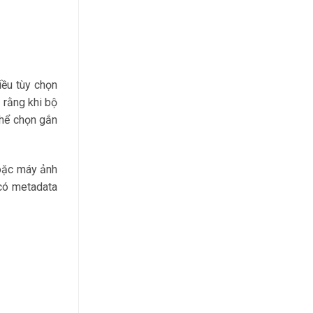
ều tùy chọn
 rằng khi bộ
thể chọn gắn
hoặc máy ảnh
 có metadata