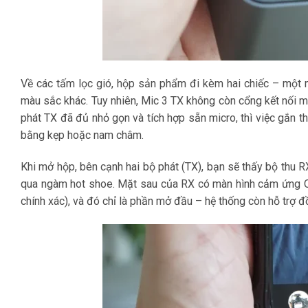
Về các tấm lọc gió, hộp sản phẩm đi kèm hai chiếc – một
màu sắc khác. Tuy nhiên, Mic 3 TX không còn cổng kết nối mi
phát TX đã đủ nhỏ gọn và tích hợp sẵn micro, thì việc gắn t
bằng kẹp hoặc nam châm.
Khi mở hộp, bên cạnh hai bộ phát (TX), bạn sẽ thấy bộ thu 
qua ngàm hot shoe. Mặt sau của RX có màn hình cảm ứng OLE
chính xác), và đó chỉ là phần mở đầu – hệ thống còn hỗ trợ