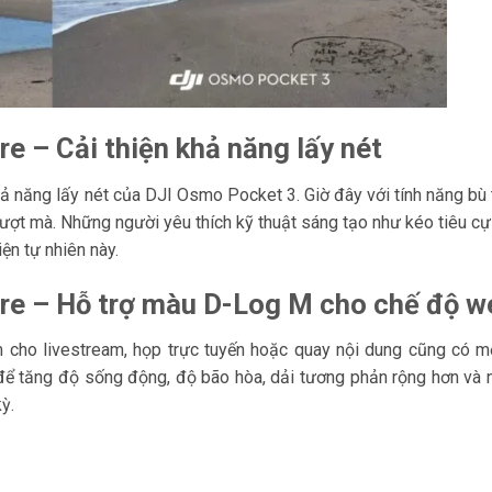
e – Cải thiện khả năng lấy nét
ả năng lấy nét của DJI Osmo Pocket 3. Giờ đây với tính năng bù 
mượt mà. Những người yêu thích kỹ thuật sáng tạo như kéo tiêu cự 
ện tự nhiên này.
are – Hỗ trợ màu D-Log M cho chế độ 
o livestream, họp trực tuyến hoặc quay nội dung cũng có mộ
 tăng độ sống động, độ bão hòa, dải tương phản rộng hơn và nh
ỳ.