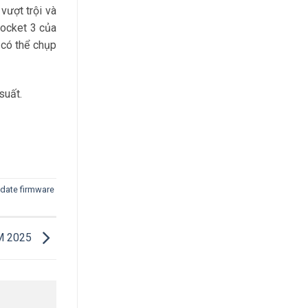
ượt trội và
ocket 3 của
 có thể chụp
suất.
date firmware
M 2025