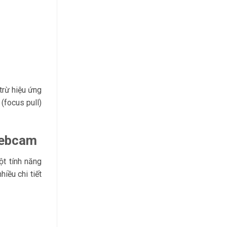
DẪN
TRÁNH
LỖI
KẾT
NỐI
KHI
SỬ
DỤNG
MICROPHONE
KHÔNG
DÂY
trừ hiệu ứng
(focus pull)
webcam
t tính năng
iều chi tiết