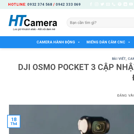
Bỏ
HOTLINE:
0932 374 568
/
0942 333 069
qua
nội
Tìm
dung
kiếm:
CAMERA HÀNH ĐỘNG
MIẾNG DÁN CẰM CNC
BÀI VIẾT
,
CA
DJI OSMO POCKET 3 CẬP NHẬ
ĐĂNG V
18
Th4