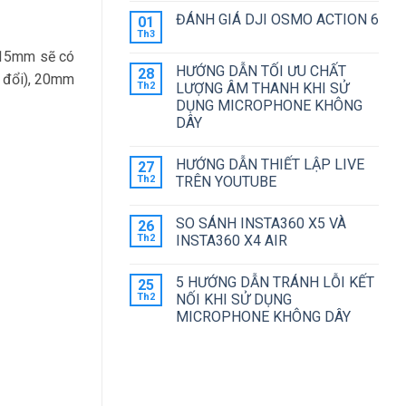
ẢNH
ĐỘNG
6
có
ĐÁNH GIÁ DJI OSMO ACTION 6
01
NHƯ
HAY
bình
THẾ
ACTION
luận
Th3
Không
NÀO
5
ở
có
 15mm sẽ có
?
PRO
LỘ
bình
ĐÁNG
HÌNH
HƯỚNG DẪN TỐI ƯU CHẤT
28
luận
n đổi), 20mm
MUA
DJI
ở
Th2
LƯỢNG ÂM THANH KHI SỬ
HƠN?
POCKET
ĐÁNH
4
DỤNG MICROPHONE KHÔNG
GIÁ
VỚI
DJI
DÂY
CAMERA
OSMO
KÉP
Không
ACTION
có
6
HƯỚNG DẪN THIẾT LẬP LIVE
27
bình
luận
Th2
TRÊN YOUTUBE
ở
HƯỚNG
Không
DẪN
có
SO SÁNH INSTA360 X5 VÀ
26
TỐI
bình
ƯU
luận
Th2
INSTA360 X4 AIR
CHẤT
ở
LƯỢNG
HƯỚNG
Không
ÂM
DẪN
có
5 HƯỚNG DẪN TRÁNH LỖI KẾT
25
THANH
THIẾT
bình
KHI
LẬP
luận
Th2
NỐI KHI SỬ DỤNG
SỬ
LIVE
ở
MICROPHONE KHÔNG DÂY
DỤNG
TRÊN
SO
MICROPHONE
YOUTUBE
SÁNH
Không
KHÔNG
INSTA360
có
DÂY
X5
bình
VÀ
luận
INSTA360
ở
X4
5
AIR
HƯỚNG