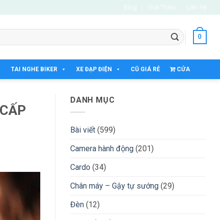
Blog
Giới Thiệu
Liên hệ
0
TAI NGHE BIKER
XE ĐẠP ĐIỆN
CŨ GIÁ RẺ
CỬA
HÀNG
DANH MỤC
 CẤP
Bài viết
(599)
Camera hành động
(201)
Cardo
(34)
Chân máy – Gậy tự sướng
(29)
Đèn
(12)