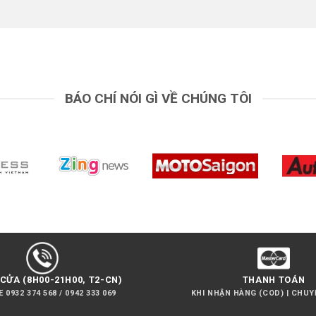
BÁO CHÍ NÓI GÌ VỀ CHÚNG TÔI
CỬA (8H00-21H00, T2-CN)
THANH TOÁN
 0932 374 568 / 0942 333 069
KHI NHẬN HÀNG (COD) | CHU