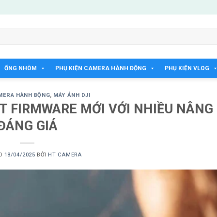
ỐNG NHÒM
PHỤ KIỆN CAMERA HÀNH ĐỘNG
PHỤ KIỆN VLOG
MERA HÀNH ĐỘNG
,
MÁY ẢNH DJI
T FIRMWARE MỚI VỚI NHIỀU NÂNG
ĐÁNG GIÁ
ÀO
18/04/2025
BỞI
HT CAMERA