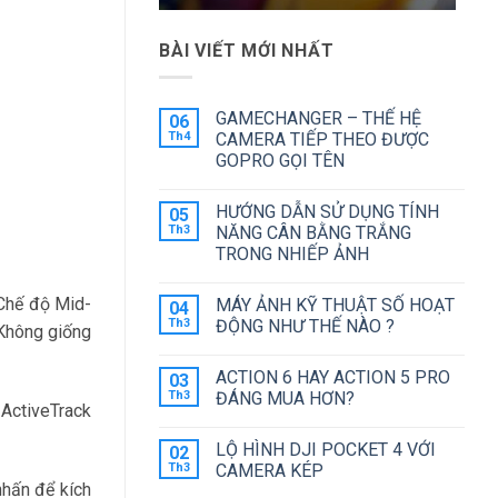
BÀI VIẾT MỚI NHẤT
GAMECHANGER – THẾ HỆ
06
Th4
CAMERA TIẾP THEO ĐƯỢC
GOPRO GỌI TÊN
Không
có
HƯỚNG DẪN SỬ DỤNG TÍNH
05
bình
luận
Th3
NĂNG CÂN BẰNG TRẮNG
ở
TRONG NHIẾP ẢNH
GAMECHANGER
–
Không
THẾ
có
HỆ
 Chế độ Mid-
MÁY ẢNH KỸ THUẬT SỐ HOẠT
04
bình
CAMERA
luận
Th3
ĐỘNG NHƯ THẾ NÀO ?
TIẾP
Không giống
ở
THEO
HƯỚNG
Không
ĐƯỢC
DẪN
có
GOPRO
ACTION 6 HAY ACTION 5 PRO
03
SỬ
bình
GỌI
DỤNG
luận
Th3
ĐÁNG MUA HƠN?
TÊN
TÍNH
ở
 ActiveTrack
NĂNG
MÁY
Không
CÂN
ẢNH
có
LỘ HÌNH DJI POCKET 4 VỚI
02
BẰNG
KỸ
bình
TRẮNG
THUẬT
luận
Th3
CAMERA KÉP
TRONG
SỐ
ở
nhấn để kích
NHIẾP
HOẠT
ACTION
Không