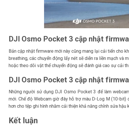
DJI Osmo Pocket 3 cập nhật firmwar
Bản cập nhật firmware mới này cũng mang lại cải tiến cho kh
breathing, các chuyển động lấy nét sẽ diễn ra liền mạch và 
hoặc theo dõi vật thể chuyển động sẽ đánh giá cao sự cải thi
DJI Osmo Pocket 3 cập nhật firmw
Những người sử dụng DJI Osmo Pocket 3 để làm webcam ch
mới. Chế độ Webcam giờ đây hỗ trợ màu D-Log M (10-bit) để
hơn cho tệp ghi hình nhằm cải thiện khả năng chỉnh sửa hậu k
Kết luận