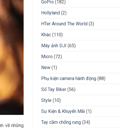
GoPro
(182)
Hollyland
(2)
HTer Around The World
(3)
Khác
(110)
Máy ảnh DJI
(65)
Micro
(72)
New
(1)
Phụ kiện camera hành động
(88)
Sổ Tay Biker
(56)
Style
(10)
Sự Kiện & Khuyến Mãi
(1)
Tay cầm chống rung
(34)
ơn về những