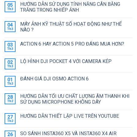
có
HƯỚNG DẪN SỬ DỤNG TÍNH NĂNG CÂN BẰNG
05
bình
luận
Th3
TRẮNG TRONG NHIẾP ẢNH
ở
GAMECHANGER
Không
–
có
MÁY ẢNH KỸ THUẬT SỐ HOẠT ĐỘNG NHƯ THẾ
04
THẾ
bình
HỆ
luận
Th3
NÀO ?
CAMERA
ở
TIẾP
HƯỚNG
Không
THEO
DẪN
có
ACTION 6 HAY ACTION 5 PRO ĐÁNG MUA HƠN?
03
ĐƯỢC
SỬ
bình
GOPRO
DỤNG
luận
Th3
Không
GỌI
TÍNH
ở
có
TÊN
NĂNG
MÁY
bình
CÂN
ẢNH
LỘ HÌNH DJI POCKET 4 VỚI CAMERA KÉP
02
luận
BẰNG
KỸ
ở
Th3
TRẮNG
THUẬT
Không
ACTION
TRONG
SỐ
có
6
NHIẾP
HOẠT
bình
HAY
ĐÁNH GIÁ DJI OSMO ACTION 6
01
ẢNH
ĐỘNG
luận
ACTION
ở
Th3
NHƯ
Không
5
LỘ
THẾ
có
PRO
HÌNH
NÀO
bình
ĐÁNG
DJI
HƯỚNG DẪN TỐI ƯU CHẤT LƯỢNG ÂM THANH KHI
?
28
luận
MUA
POCKET
ở
Th2
SỬ DỤNG MICROPHONE KHÔNG DÂY
HƠN?
4
ĐÁNH
VỚI
Không
GIÁ
CAMERA
có
DJI
KÉP
HƯỚNG DẪN THIẾT LẬP LIVE TRÊN YOUTUBE
27
bình
OSMO
luận
ACTION
Th2
Không
ở
6
có
HƯỚNG
bình
DẪN
SO SÁNH INSTA360 X5 VÀ INSTA360 X4 AIR
26
luận
TỐI