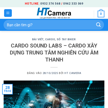
Bỏ
HOTLINE:
0932 374 568
/
0942 333 069
qua
0
nội
dung
Tìm
kiếm:
BÀI VIẾT
,
CARDO
,
SỔ TAY BIKER
CARDO SOUND LABS – CARDO XÂY
DỰNG TRUNG TÂM NGHIÊN CỨU ÂM
THANH
ĐĂNG VÀO
28/10/2025
BỞI
HT CAMERA
28
Th10