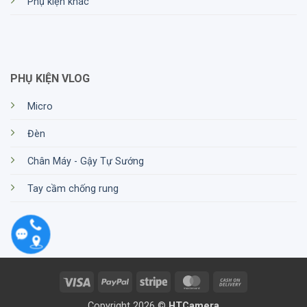
Phụ kiện khác
PHỤ KIỆN VLOG
Micro
Đèn
Chân Máy - Gậy Tự Sướng
Tay cầm chống rung
Visa
PayPal
Stripe
MasterCard
Cash
On
Copyright 2026 ©
HTCamera