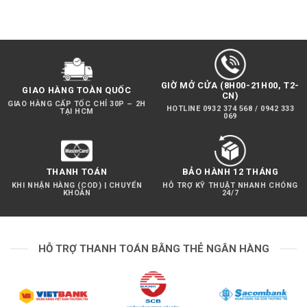
GIỜ MỞ CỬA (8H00-21H00, T2-
GIAO HÀNG TOÀN QUỐC
CN)
GIAO HÀNG CẤP TỐC CHỈ 30P – 2H
HOTLINE 0932 374 568 / 0942 333
TẠI HCM
069
THANH TOÁN
BẢO HÀNH 12 THÁNG
KHI NHẬN HÀNG (COD) | CHUYỂN
HỖ TRỢ KỸ THUẬT NHANH CHÓNG
KHOẢN
24/7
HỖ TRỢ THANH TOÁN BẰNG THẺ NGÂN HÀNG